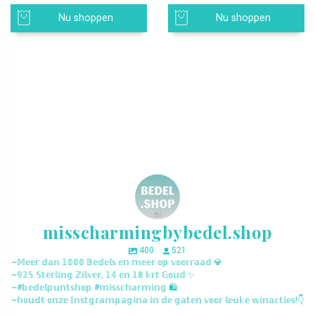
Nu shoppen
Nu shoppen
misscharmingbybedel.shop
400
521
~𝕄𝕖𝕖𝕣 𝕕𝕒𝕟 𝟙𝟘𝟘𝟘 𝔹𝕖𝕕𝕖𝕝𝕤 𝕖𝕟 𝕞𝕖𝕖𝕣 𝕠𝕡 𝕧𝕠𝕠𝕣𝕣𝕒𝕒𝕕 💎
~𝟡𝟚𝟝 𝕊𝕥𝕖𝕣𝕝𝕚𝕟𝕘 ℤ𝕚𝕝𝕧𝕖𝕣, 𝟙𝟜 𝕖𝕟 𝟙𝟠 𝕜𝕣𝕥 𝔾𝕠𝕦𝕕 ✨
~#𝕓𝕖𝕕𝕖𝕝𝕡𝕦𝕟𝕥𝕤𝕙𝕠𝕡 #𝕞𝕚𝕤𝕤𝕔𝕙𝕒𝕣𝕞𝕚𝕟𝕘 🛍️
~𝕙𝕠𝕦𝕕𝕥 𝕠𝕟𝕫𝕖 𝕀𝕟𝕤𝕥𝕘𝕣𝕒𝕞𝕡𝕒𝕘𝕚𝕟𝕒 𝕚𝕟 𝕕𝕖 𝕘𝕒𝕥𝕖𝕟 𝕧𝕠𝕠𝕣 𝕝𝕖𝕦𝕜𝕖 𝕨𝕚𝕟𝕒𝕔𝕥𝕚𝕖𝕤!👇