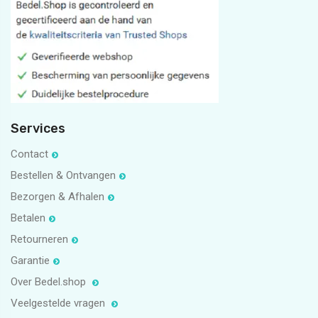
#bedelpuntshop
11
1
5
1
Services
Contact
Bestellen & Ontvangen
Bezorgen & Afhalen
Betalen
Retourneren
Garantie
Over Bedel.shop
Veelgestelde vragen