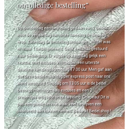
onvolledige bestelling”
Op donderdag een bestelling gedaan van 2 bedels
voor de verjaardag van onze tweeling de dinsdag
erop. Zaterdag de bestelling ontvangen, echter was
er maar 1 bedel geleverd. Gelijk een mail gestuurd
naar bedel.shop. Er volgde op zaterdag gelijk een
reactie, met excuses. Wij hadden een uiterste
deadline van dinsdagmiddag 17.00 uur. Men gaf aan
dat deze bedel maandag per express post naar ons
werd verstuurd. Dinsdag om 13.05 uur is de bedel
bezorgd met nogmaals excuses en een 2
presentjes erbij voor onze tweeling. Chapeau! Dit is
pas een goede service waar veel bedrijven een
voorbeeld aan kunnen nemen. Bedankt Bedel.shop !