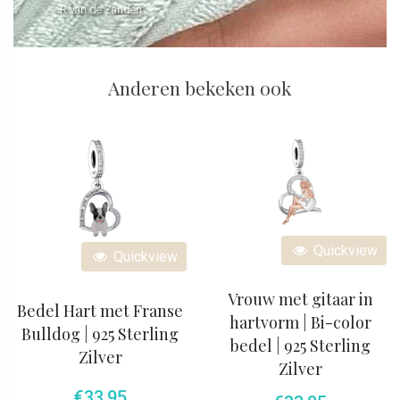
- R van de Zanden
Anderen bekeken ook
Quickview
Quickview
Vrouw met gitaar in
Bedel Hart met Franse
hartvorm | Bi-color
Bulldog | 925 Sterling
bedel | 925 Sterling
Zilver
Zilver
€
33,95