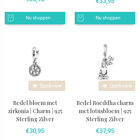
€
33,95
Nu shoppen
Nu shoppen
Quickview
Quickview
Bedel bloem met
Bedel Boeddha charm
zirkonia | Charm | 925
met lotusbloem | 925
Sterling Zilver
Sterling Zilver
€
30,95
€
37,95