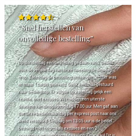
“Snel herstellen van
onvolledige bestelling”
Op donderdag een bestelling gedaan van 2 bedels
voor de verjaardag van onze tweeling de dinsdag
erop. Zaterdag de bestelling ontvangen, echter was
er maar 1 bedel geleverd. Gelijk een mail gestuurd
naar bedel.shop. Er volgde op zaterdag gelijk een
reactie, met excuses. Wij hadden een uiterste
deadline van dinsdagmiddag 17.00 uur. Men gaf aan
dat deze bedel maandag per express post naar ons
werd verstuurd. Dinsdag om 13.05 uur is de bedel
bezorgd met nogmaals excuses en een 2
presentjes erbij voor onze tweeling. Chapeau! Dit is