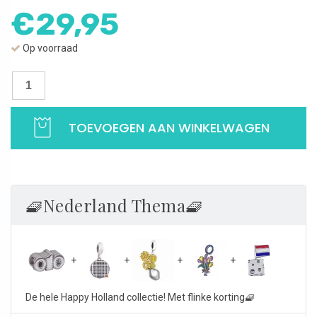
€
29,95
Op voorraad
Bedel
010
Rotterdam
TOEVOEGEN AAN WINKELWAGEN
|
Happy
Holland
Collection
|
🧇Nederland Thema🧇
925
Sterling
Zilver
aantal
De hele Happy Holland collectie! Met flinke korting🧇