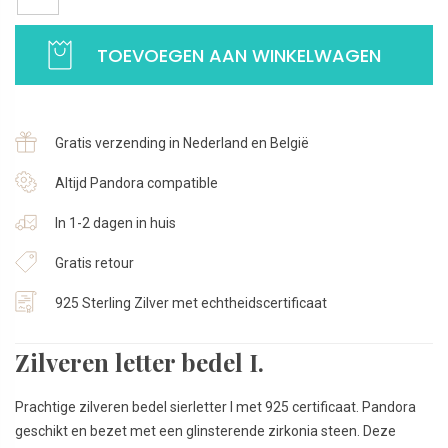
I
bedel
TOEVOEGEN AAN WINKELWAGEN
|
Charm
letter
I
Gratis verzending in Nederland en België
Alfabetbedel
|
Altijd Pandora compatible
Met
In 1-2 dagen in huis
grote
zirkonia
Gratis retour
|
925
925 Sterling Zilver met echtheidscertificaat
Sterling
Zilver
Zilveren letter bedel I.
aantal
Prachtige zilveren bedel sierletter I met 925 certificaat. Pandora
geschikt en bezet met een glinsterende zirkonia steen. Deze