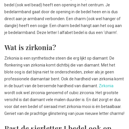
bedel (ook wel bead) heeft een opening in het centrum. Je
bedelarmband gaat door de opening in de bedel heen en is dus
direct aan je armband verbonden. Een charm (ook wel hanger of
dangle) heeft een oogje. Een charm bedel hangt aan het oog aan
je bedelarmband. Deze letter I alfabet bedel is dus een ‘charm’.
Wat is zirkonia?
Zirkonia is een synthetische steen die erg lijkt op diamant. De
flonkering van zirkonia komt dichtbij die van diamant. Met het
blote oog is dat bijna niet te onderscheiden, zeker als je geen
professionele diamantair bent. Ook de hardheid van zirkonia komt
in de buurt van de beroemde hardheid van diamant.
Zirkonia
wordt ook wel zirconia genoemd of cubic zirconia. Het grootste
verschil is dat diamant vele malen duurder is. En dat zorgt er dus
voor dat een bedel of sieraad met zirkonia mooi is én betaalbaar.
Geniet van de prachtige glinstering van jouw nieuwe letter charms!
Past de sierletter I bedel ook op