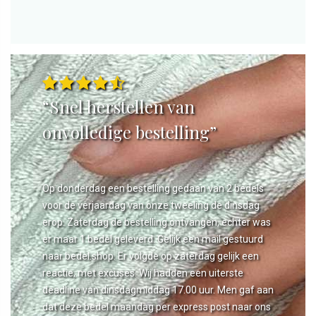
“Snel herstellen van
onvolledige bestelling”
Op donderdag een bestelling gedaan van 2 bedels
voor de verjaardag van onze tweeling de dinsdag
erop. Zaterdag de bestelling ontvangen, echter was
er maar 1 bedel geleverd. Gelijk een mail gestuurd
naar bedel.shop. Er volgde op zaterdag gelijk een
reactie, met excuses. Wij hadden een uiterste
deadline van dinsdagmiddag 17.00 uur. Men gaf aan
dat deze bedel maandag per express post naar ons