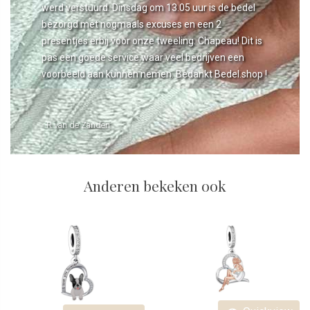
werd verstuurd. Dinsdag om 13.05 uur is de bedel
bezorgd met nogmaals excuses en een 2
presentjes erbij voor onze tweeling. Chapeau! Dit is
pas een goede service waar veel bedrijven een
voorbeeld aan kunnen nemen. Bedankt Bedel.shop !
- R van de Zanden
Anderen bekeken ook