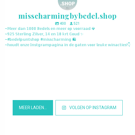
misscharmingbybedel.shop
400
521
~𝕄𝕖𝕖𝕣 𝕕𝕒𝕟 𝟙𝟘𝟘𝟘 𝔹𝕖𝕕𝕖𝕝𝕤 𝕖𝕟 𝕞𝕖𝕖𝕣 𝕠𝕡 𝕧𝕠𝕠𝕣𝕣𝕒𝕒𝕕 💎
~𝟡𝟚𝟝 𝕊𝕥𝕖𝕣𝕝𝕚𝕟𝕘 ℤ𝕚𝕝𝕧𝕖𝕣, 𝟙𝟜 𝕖𝕟 𝟙𝟠 𝕜𝕣𝕥 𝔾𝕠𝕦𝕕 ✨
~#𝕓𝕖𝕕𝕖𝕝𝕡𝕦𝕟𝕥𝕤𝕙𝕠𝕡 #𝕞𝕚𝕤𝕤𝕔𝕙𝕒𝕣𝕞𝕚𝕟𝕘 🛍️
~𝕙𝕠𝕦𝕕𝕥 𝕠𝕟𝕫𝕖 𝕀𝕟𝕤𝕥𝕘𝕣𝕒𝕞𝕡𝕒𝕘𝕚𝕟𝕒 𝕚𝕟 𝕕𝕖 𝕘𝕒𝕥𝕖𝕟 𝕧𝕠𝕠𝕣 𝕝𝕖𝕦𝕜𝕖 𝕨𝕚𝕟𝕒𝕔𝕥𝕚𝕖𝕤!👇
misscharmingbybedel.shop
misscharmingbybedel.shop
misscharmingbybedel.shop
misscharmingbybedel.shop
misscharmingbybedel.shop
misscharmingbybedel.shop
misscharmingbybedel.shop
misscharmingbybedel.shop
misscharmingbybedel.shop
misscharmingbybedel.shop
misscharmingbybedel.shop
misscharmingbybedel.shop
MEER LADEN…
VOLGEN OP INSTAGRAM
Het is Maart en daar worden we blij van, want dat betekend dat
NIEUW! Deze lieve bedel rijbewijs. Super leuk cadeau voor