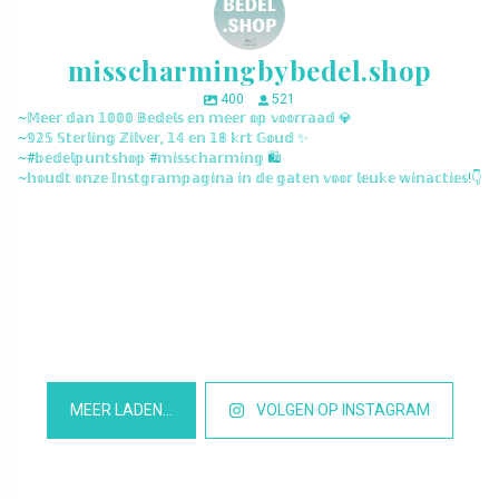
misscharmingbybedel.shop
400
521
~𝕄𝕖𝕖𝕣 𝕕𝕒𝕟 𝟙𝟘𝟘𝟘 𝔹𝕖𝕕𝕖𝕝𝕤 𝕖𝕟 𝕞𝕖𝕖𝕣 𝕠𝕡 𝕧𝕠𝕠𝕣𝕣𝕒𝕒𝕕 💎
~𝟡𝟚𝟝 𝕊𝕥𝕖𝕣𝕝𝕚𝕟𝕘 ℤ𝕚𝕝𝕧𝕖𝕣, 𝟙𝟜 𝕖𝕟 𝟙𝟠 𝕜𝕣𝕥 𝔾𝕠𝕦𝕕 ✨
~#𝕓𝕖𝕕𝕖𝕝𝕡𝕦𝕟𝕥𝕤𝕙𝕠𝕡 #𝕞𝕚𝕤𝕤𝕔𝕙𝕒𝕣𝕞𝕚𝕟𝕘 🛍️
~𝕙𝕠𝕦𝕕𝕥 𝕠𝕟𝕫𝕖 𝕀𝕟𝕤𝕥𝕘𝕣𝕒𝕞𝕡𝕒𝕘𝕚𝕟𝕒 𝕚𝕟 𝕕𝕖 𝕘𝕒𝕥𝕖𝕟 𝕧𝕠𝕠𝕣 𝕝𝕖𝕦𝕜𝕖 𝕨𝕚𝕟𝕒𝕔𝕥𝕚𝕖𝕤!👇
misscharmingbybedel.shop
misscharmingbybedel.shop
misscharmingbybedel.shop
misscharmingbybedel.shop
misscharmingbybedel.shop
misscharmingbybedel.shop
misscharmingbybedel.shop
misscharmingbybedel.shop
misscharmingbybedel.shop
misscharmingbybedel.shop
misscharmingbybedel.shop
misscharmingbybedel.shop
MEER LADEN…
VOLGEN OP INSTAGRAM
Het is Maart en daar worden we blij van, want dat betekend dat