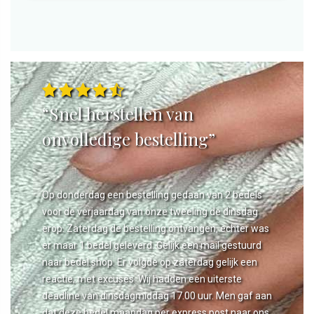
“Snel herstellen van
onvolledige bestelling”
Op donderdag een bestelling gedaan van 2 bedels
voor de verjaardag van onze tweeling de dinsdag
erop. Zaterdag de bestelling ontvangen, echter was
er maar 1 bedel geleverd. Gelijk een mail gestuurd
naar bedel.shop. Er volgde op zaterdag gelijk een
reactie, met excuses. Wij hadden een uiterste
deadline van dinsdagmiddag 17.00 uur. Men gaf aan
dat deze bedel maandag per express post naar ons