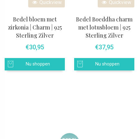
Quickview
Quickview
Bedel bloem met
Bedel Boeddha charm
zirkonia | Charm | 925
met lotusbloem | 925
Sterling Zilver
Sterling Zilver
€
30,95
€
37,95
Nu shoppen
Nu shoppen