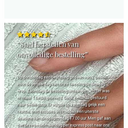
“Snel herstellen van
onvolledige bestelling”
Op donderdag een bestelling gedaan van 2 bedels
voor de verjaardag van onze tweeling de dinsdag
erop. Zaterdag de bestelling ontvangen, echter was
er maar 1 bedel geleverd. Gelijk een mail gestuurd
naar bedel.shop. Er volgde op zaterdag gelijk een
reactie, met excuses. Wij hadden een uiterste
deadline van dinsdagmiddag 17.00 uur. Men gaf aan
dat deze bedel maandag per express post naar ons