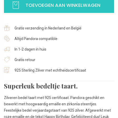
TOEVOEGEN AAN WINKELWAGEN
Roze
met
zirkonia
|
Gratis verzending in Nederland en België
925
Sterling
Altijd Pandora compatible
Zilver
In 1-2 dagen in huis
aantal
Gratis retour
925 Sterling Zilver met echtheidscertificaat
Superleuk bedeltje taart.
Zilveren bedel taart met 925 certificaat. Pandora geschikt en
bewerkt met hoogwaardig emaille en zirkonia steentjes.
Feestelijke bedel verjaardagstaart van 925 zilver. Afgewerkt met
roze emaille en de tekst Happy Birthday. Gefeliciteerd dus! Leuk