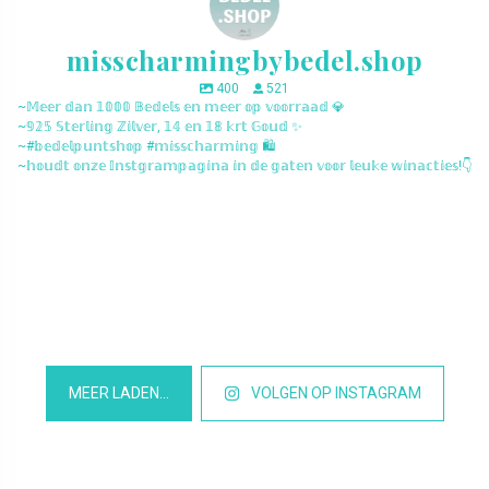
misscharmingbybedel.shop
400
521
~𝕄𝕖𝕖𝕣 𝕕𝕒𝕟 𝟙𝟘𝟘𝟘 𝔹𝕖𝕕𝕖𝕝𝕤 𝕖𝕟 𝕞𝕖𝕖𝕣 𝕠𝕡 𝕧𝕠𝕠𝕣𝕣𝕒𝕒𝕕 💎
~𝟡𝟚𝟝 𝕊𝕥𝕖𝕣𝕝𝕚𝕟𝕘 ℤ𝕚𝕝𝕧𝕖𝕣, 𝟙𝟜 𝕖𝕟 𝟙𝟠 𝕜𝕣𝕥 𝔾𝕠𝕦𝕕 ✨
~#𝕓𝕖𝕕𝕖𝕝𝕡𝕦𝕟𝕥𝕤𝕙𝕠𝕡 #𝕞𝕚𝕤𝕤𝕔𝕙𝕒𝕣𝕞𝕚𝕟𝕘 🛍️
~𝕙𝕠𝕦𝕕𝕥 𝕠𝕟𝕫𝕖 𝕀𝕟𝕤𝕥𝕘𝕣𝕒𝕞𝕡𝕒𝕘𝕚𝕟𝕒 𝕚𝕟 𝕕𝕖 𝕘𝕒𝕥𝕖𝕟 𝕧𝕠𝕠𝕣 𝕝𝕖𝕦𝕜𝕖 𝕨𝕚𝕟𝕒𝕔𝕥𝕚𝕖𝕤!👇
misscharmingbybedel.shop
misscharmingbybedel.shop
misscharmingbybedel.shop
misscharmingbybedel.shop
misscharmingbybedel.shop
misscharmingbybedel.shop
misscharmingbybedel.shop
misscharmingbybedel.shop
misscharmingbybedel.shop
misscharmingbybedel.shop
misscharmingbybedel.shop
misscharmingbybedel.shop
MEER LADEN…
VOLGEN OP INSTAGRAM
Het is Maart en daar worden we blij van, want dat betekend dat