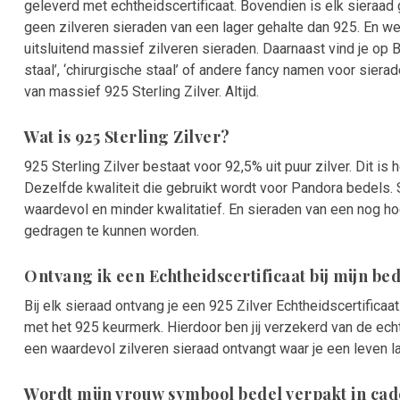
geleverd met echtheidscertificaat. Bovendien is elk sieraa
geen zilveren sieraden van een lager gehalte dan 925. En we
uitsluitend massief zilveren sieraden. Daarnaast vind je op 
staal’, ‘chirurgische staal’ of andere fancy namen voor sierad
van massief 925 Sterling Zilver. Altijd.
Wat is 925 Sterling Zilver?
925 Sterling Zilver bestaat voor 92,5% uit puur zilver. Dit is
Dezelfde kwaliteit die gebruikt wordt voor Pandora bedels. 
waardevol en minder kwalitatief. En sieraden van een nog ho
gedragen te kunnen worden.
Ontvang ik een Echtheidscertificaat bij mijn b
Bij elk sieraad ontvang je een 925 Zilver Echtheidscertifica
met het 925 keurmerk. Hierdoor ben jij verzekerd van de ech
een waardevol zilveren sieraad ontvangt waar je een leven l
Wordt mijn vrouw symbool bedel verpakt in ca