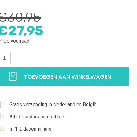
€
30,95
Oorspronkelijke
Huidige
€
27,95
prijs
prijs
Op voorraad
was:
is:
edel
ymbool
€30,95.
€27,95.
rouw
TOEVOEGEN AAN WINKELWAGEN
25
terling
ilver
Gratis verzending in Nederland en België
antal
Altijd Pandora compatible
In 1-2 dagen in huis