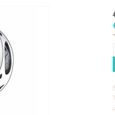
B
S
V
|
9
S
Z
a