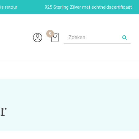
is retour
925 Sterling Zilver met echtheidscertificaat
0
er