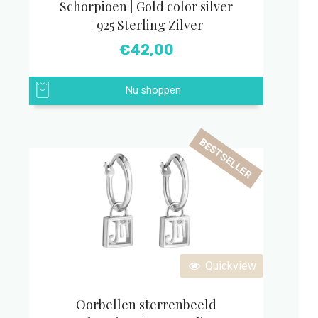
Schorpioen | Gold color silver
| 925 Sterling Zilver
€
42,00
Nu shoppen
BESTSELLER
Quickview
Oorbellen sterrenbeeld