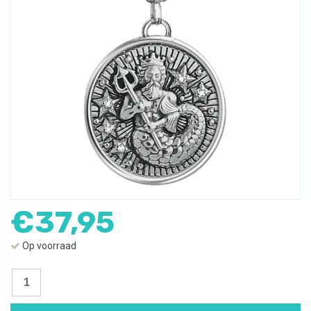
€
37,95
Op voorraad
Bedel
Waterman
|