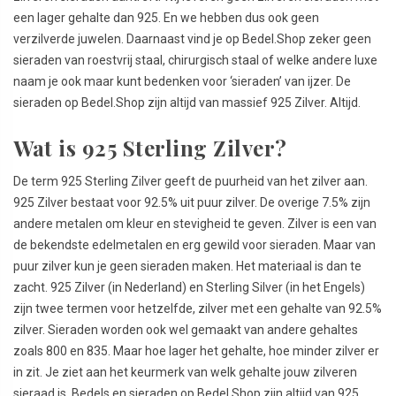
een lager gehalte dan 925. En we hebben dus ook geen
verzilverde juwelen. Daarnaast vind je op Bedel.Shop zeker geen
sieraden van roestvrij staal, chirurgisch staal of welke andere luxe
naam je ook maar kunt bedenken voor ‘sieraden’ van ijzer. De
sieraden op Bedel.Shop zijn altijd van massief 925 Zilver. Altijd.
Wat is 925 Sterling Zilver?
De term 925 Sterling Zilver geeft de puurheid van het zilver aan.
925 Zilver bestaat voor 92.5% uit puur zilver. De overige 7.5% zijn
andere metalen om kleur en stevigheid te geven. Zilver is een van
de bekendste edelmetalen en erg gewild voor sieraden. Maar van
puur zilver kun je geen sieraden maken. Het materiaal is dan te
zacht. 925 Zilver (in Nederland) en Sterling Silver (in het Engels)
zijn twee termen voor hetzelfde, zilver met een gehalte van 92.5%
zilver. Sieraden worden ook wel gemaakt van andere gehaltes
zoals 800 en 835. Maar hoe lager het gehalte, hoe minder zilver er
in zit. Je ziet aan het keurmerk van welk gehalte jouw zilveren
sieraad is. Bedels en sieraden op Bedel.Shop zijn altijd van 925