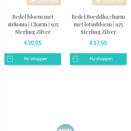
Quickview
Quickview
Bedel bloem met
Bedel Boeddha charm
zirkonia | Charm | 925
met lotusbloem | 925
Sterling Zilver
Sterling Zilver
€
30,95
€
37,95
Nu shoppen
Nu shoppen