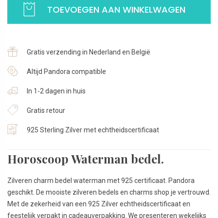
TOEVOEGEN AAN WINKELWAGEN
Charm
model
met
zirkonia
Gratis verzending in Nederland en België
|
925
Altijd Pandora compatible
Sterling
In 1-2 dagen in huis
Zilver
aantal
Gratis retour
925 Sterling Zilver met echtheidscertificaat
Horoscoop Waterman bedel.
Zilveren charm bedel waterman met 925 certificaat. Pandora
geschikt. De mooiste zilveren bedels en charms shop je vertrouwd.
Met de zekerheid van een 925 Zilver echtheidscertificaat en
feestelijk verpakt in cadeauverpakking. We presenteren wekelijks