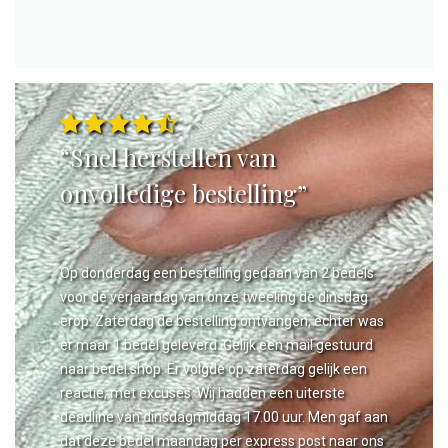
“Snel herstellen van
onvolledige bestelling”
Op donderdag een bestelling gedaan van 2 bedels
voor de verjaardag van onze tweeling de dinsdag
erop. Zaterdag de bestelling ontvangen, echter was
er maar 1 bedel geleverd. Gelijk een mail gestuurd
naar bedel.shop. Er volgde op zaterdag gelijk een
reactie, met excuses. Wij hadden een uiterste
deadline van dinsdagmiddag 17.00 uur. Men gaf aan
dat deze bedel maandag per express post naar ons