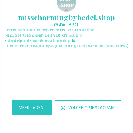
misscharmingbybedel.shop
400
521
~𝕄𝕖𝕖𝕣 𝕕𝕒𝕟 𝟙𝟘𝟘𝟘 𝔹𝕖𝕕𝕖𝕝𝕤 𝕖𝕟 𝕞𝕖𝕖𝕣 𝕠𝕡 𝕧𝕠𝕠𝕣𝕣𝕒𝕒𝕕 💎
~𝟡𝟚𝟝 𝕊𝕥𝕖𝕣𝕝𝕚𝕟𝕘 ℤ𝕚𝕝𝕧𝕖𝕣, 𝟙𝟜 𝕖𝕟 𝟙𝟠 𝕜𝕣𝕥 𝔾𝕠𝕦𝕕 ✨
~#𝕓𝕖𝕕𝕖𝕝𝕡𝕦𝕟𝕥𝕤𝕙𝕠𝕡 #𝕞𝕚𝕤𝕤𝕔𝕙𝕒𝕣𝕞𝕚𝕟𝕘 🛍️
~𝕙𝕠𝕦𝕕𝕥 𝕠𝕟𝕫𝕖 𝕀𝕟𝕤𝕥𝕘𝕣𝕒𝕞𝕡𝕒𝕘𝕚𝕟𝕒 𝕚𝕟 𝕕𝕖 𝕘𝕒𝕥𝕖𝕟 𝕧𝕠𝕠𝕣 𝕝𝕖𝕦𝕜𝕖 𝕨𝕚𝕟𝕒𝕔𝕥𝕚𝕖𝕤!👇
misscharmingbybedel.shop
misscharmingbybedel.shop
misscharmingbybedel.shop
misscharmingbybedel.shop
misscharmingbybedel.shop
misscharmingbybedel.shop
misscharmingbybedel.shop
misscharmingbybedel.shop
misscharmingbybedel.shop
misscharmingbybedel.shop
misscharmingbybedel.shop
misscharmingbybedel.shop
MEER LADEN…
VOLGEN OP INSTAGRAM
Het is Maart en daar worden we blij van, want dat betekend dat