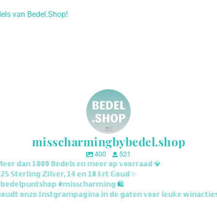
els van Bedel.Shop!
misscharmingbybedel.shop
400
521
𝕖𝕖𝕣 𝕕𝕒𝕟 𝟙𝟘𝟘𝟘 𝔹𝕖𝕕𝕖𝕝𝕤 𝕖𝕟 𝕞𝕖𝕖𝕣 𝕠𝕡 𝕧𝕠𝕠𝕣𝕣𝕒𝕒𝕕 💎
𝟝 𝕊𝕥𝕖𝕣𝕝𝕚𝕟𝕘 ℤ𝕚𝕝𝕧𝕖𝕣, 𝟙𝟜 𝕖𝕟 𝟙𝟠 𝕜𝕣𝕥 𝔾𝕠𝕦𝕕 ✨
𝕖𝕕𝕖𝕝𝕡𝕦𝕟𝕥𝕤𝕙𝕠𝕡 #𝕞𝕚𝕤𝕤𝕔𝕙𝕒𝕣𝕞𝕚𝕟𝕘 🛍️
𝕦𝕕𝕥 𝕠𝕟𝕫𝕖 𝕀𝕟𝕤𝕥𝕘𝕣𝕒𝕞𝕡𝕒𝕘𝕚𝕟𝕒 𝕚𝕟 𝕕𝕖 𝕘𝕒𝕥𝕖𝕟 𝕧𝕠𝕠𝕣 𝕝𝕖𝕦𝕜𝕖 𝕨𝕚𝕟𝕒𝕔𝕥𝕚𝕖