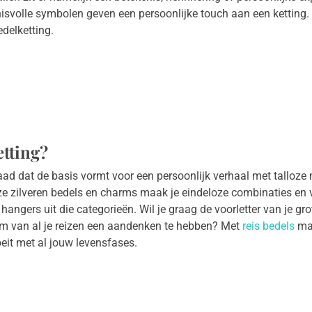
svolle symbolen geven een persoonlijke touch aan een ketting. St
edelketting.
etting?
raad dat de basis vormt voor een persoonlijk verhaal met talloze
ze zilveren bedels en charms maak je eindeloze combinaties en v
hangers uit die categorieën. Wil je graag de voorletter van je g
k om van al je reizen een aandenken te hebben? Met
reis bedels
maa
eit met al jouw levensfases.