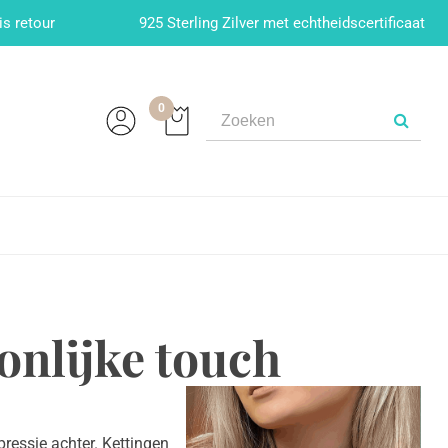
is retour
925 Sterling Zilver met echtheidscertificaat
0
onlijke touch
pressie achter. Kettingen