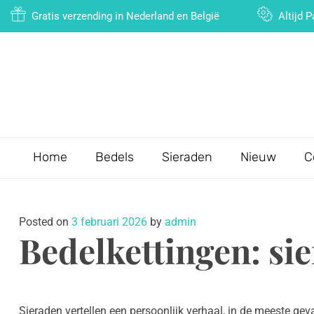
Gratis verzending in Nederland en België
Altijd 
Home
Bedels
Sieraden
Nieuw
C
Posted on
3 februari 2026
by
admin
Bedelkettingen: si
Sieraden vertellen een persoonlijk verhaal, in de meeste geva