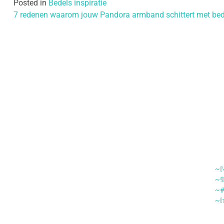
Posted in
Bedels inspiratie
Bericht navigatie
7 redenen waarom jouw Pandora armband schittert met bed
~𝕄
~𝟡
~#
~𝕙