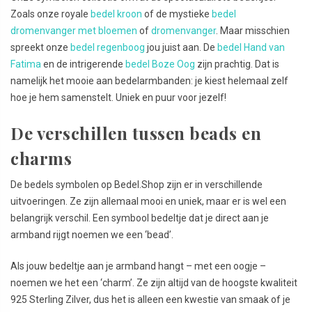
Zoals onze royale
bedel kroon
of de mystieke
bedel
dromenvanger met bloemen
of
dromenvanger
. Maar misschien
spreekt onze
bedel regenboog
jou juist aan. De
bedel Hand van
Fatima
en de intrigerende
bedel Boze Oog
zijn prachtig. Dat is
namelijk het mooie aan bedelarmbanden: je kiest helemaal zelf
hoe je hem samenstelt. Uniek en puur voor jezelf!
De verschillen tussen beads en
charms
De bedels symbolen op Bedel.Shop zijn er in verschillende
uitvoeringen. Ze zijn allemaal mooi en uniek, maar er is wel een
belangrijk verschil. Een symbool bedeltje dat je direct aan je
armband rijgt noemen we een ‘bead’.
Als jouw bedeltje aan je armband hangt – met een oogje –
noemen we het een ‘charm’. Ze zijn altijd van de hoogste kwaliteit
925 Sterling Zilver, dus het is alleen een kwestie van smaak of je