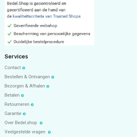
#voetbalschoenen #925sterlingzilver #sieraden #bedel
#bedelpuntshop
11
1
5
1
Services
Contact
Bestellen & Ontvangen
Bezorgen & Afhalen
Betalen
Retourneren
Garantie
Over Bedel.shop
Veelgestelde vragen