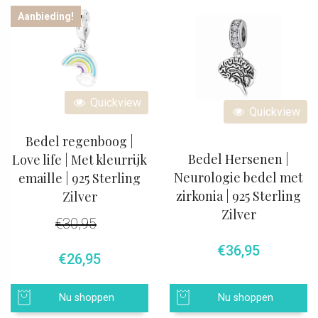
Aanbieding!
Quickview
Quickview
Bedel regenboog |
Bedel Hersenen |
Love life | Met kleurrijk
Neurologie bedel met
emaille | 925 Sterling
zirkonia | 925 Sterling
Zilver
Zilver
€
30,95
€
36,95
Oorspronkelijke prijs was: €30,95.
Huidige prijs is: €26,95.
€
26,95
Nu shoppen
Nu shoppen