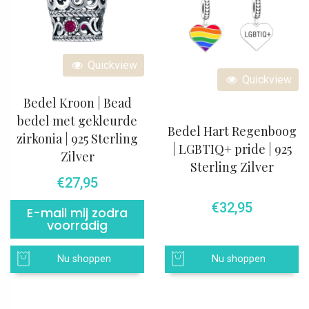
Quickview
Quickview
Bedel Kroon | Bead
bedel met gekleurde
Bedel Hart Regenboog
zirkonia | 925 Sterling
| LGBTIQ+ pride | 925
Zilver
Sterling Zilver
€
27,95
€
32,95
E-mail mij zodra
voorradig
Nu shoppen
Nu shoppen