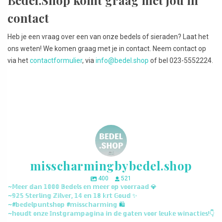
Bedel.Shop komt graag met jou in
contact
Heb je een vraag over een van onze bedels of sieraden? Laat het
ons weten! We komen graag met je in contact. Neem contact op
via het
contactformulier
, via
info@bedel.shop
of bel 023-5552224.
misscharmingbybedel.shop
400
521
~𝕄𝕖𝕖𝕣 𝕕𝕒𝕟 𝟙𝟘𝟘𝟘 𝔹𝕖𝕕𝕖𝕝𝕤 𝕖𝕟 𝕞𝕖𝕖𝕣 𝕠𝕡 𝕧𝕠𝕠𝕣𝕣𝕒𝕒𝕕 💎
~𝟡𝟚𝟝 𝕊𝕥𝕖𝕣𝕝𝕚𝕟𝕘 ℤ𝕚𝕝𝕧𝕖𝕣, 𝟙𝟜 𝕖𝕟 𝟙𝟠 𝕜𝕣𝕥 𝔾𝕠𝕦𝕕 ✨
~#𝕓𝕖𝕕𝕖𝕝𝕡𝕦𝕟𝕥𝕤𝕙𝕠𝕡 #𝕞𝕚𝕤𝕤𝕔𝕙𝕒𝕣𝕞𝕚𝕟𝕘 🛍️
~𝕙𝕠𝕦𝕕𝕥 𝕠𝕟𝕫𝕖 𝕀𝕟𝕤𝕥𝕘𝕣𝕒𝕞𝕡𝕒𝕘𝕚𝕟𝕒 𝕚𝕟 𝕕𝕖 𝕘𝕒𝕥𝕖𝕟 𝕧𝕠𝕠𝕣 𝕝𝕖𝕦𝕜𝕖 𝕨𝕚𝕟𝕒𝕔𝕥𝕚𝕖𝕤!👇