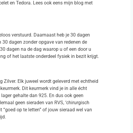
elet en Tedora. Lees ook eens mijn blog met
eloos verstuurd. Daarnaast heb je 30 dagen
van 30 dagen zonder opgave van redenen de
t 30 dagen na de dag waarop u of een door u
g of het laatste onderdeel fysiek in bezit krijgt.
g Zilver. Elk juweel wordt geleverd met echtheid
keurmerk. Dit keurmerk vind je in alle écht
en lager gehalte dan 925. En dus ook geen
elemaal geen sieraden van RVS, ‘chirurgisch
it “goed op te letten” of jouw sieraad wel van
ijd.