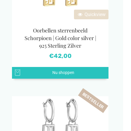
Quickview
Oorbellen sterrenbeeld
Schorpioen | Gold color silver |
925 Sterling Zilver
€
42,00
Nu shoppen
BESTSELLER