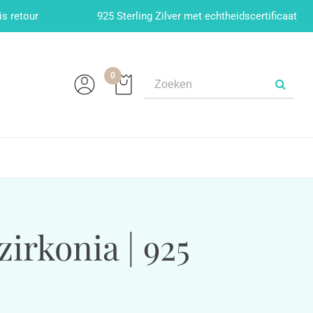
is retour
925 Sterling Zilver met echtheidscertificaat
0
irkonia | 925