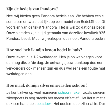
Zijn de bedels van Pandora?
Nee, wij bieden geen Pandora bedels aan. We hebben een ei
soms een ontwerp dat lijkt op een model van Bedel.Shop. O
voorzien van de tekst ‘Pandora’. Het is wel zo dat onze bed
Onze sieraden zijn altijd gemaakt van dezelfde kwaliteit 925 
Pandora bedel. Maar wij verkopen dus nooit Pandora bedels
Hoe snel heb ik mijn kroon bedel in huis?
Onze levertijd is 1-2 werkdagen. Heb je op werkdagen voor 
dan nog diezelfde dag. Je ontvangt jouw aankoop dus nor
vervoerders ook mensen zijn en dus wel eens een foutje ma
werkdagen aan.
Hoe maak ik mijn zilveren sieraden schoon?
Je kunt zilver op veel manieren
schoonmaken
, zoals smere
zilverpoets is nog steeds het meest effectief. Het liefst met
ook een handige
poetsdoek
. Het poetsmiddel zit er al in. Du