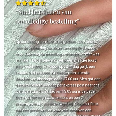
“Snel herstellen van
onvolledige bestelling”
Op donderdag een bestelling gedaan van 2 bedels
voor de verjaardag van onze tweeling de dinsdag
erop. Zaterdag de bestelling ontvangen, echter was
er maar 1 bedel geleverd. Gelijk een mail gestuurd
naar bedel.shop. Er volgde op zaterdag gelijk een
reactie, met excuses. Wij hadden een uiterste
deadline van dinsdagmiddag 17.00 uur. Men gaf aan
dat deze bedel maandag per express post naar ons
werd verstuurd. Dinsdag om 13.05 uur is de bedel
bezorgd met nogmaals excuses en een 2
presentjes erbij voor onze tweeling. Chapeau! Dit is
pas een goede service waar veel bedrijven een