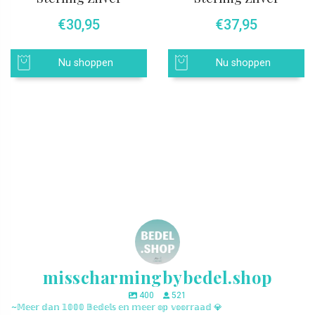
€
30,95
€
37,95
Nu shoppen
Nu shoppen
misscharmingbybedel.shop
400
521
~𝕄𝕖𝕖𝕣 𝕕𝕒𝕟 𝟙𝟘𝟘𝟘 𝔹𝕖𝕕𝕖𝕝𝕤 𝕖𝕟 𝕞𝕖𝕖𝕣 𝕠𝕡 𝕧𝕠𝕠𝕣𝕣𝕒𝕒𝕕 💎