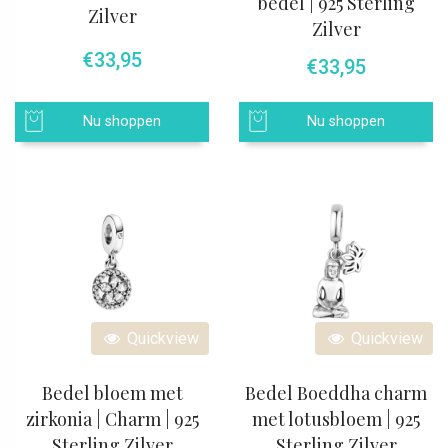
bedel | 925 Sterling
Zilver
Zilver
€
33,95
€
33,95
Nu shoppen
Nu shoppen
Quickview
Quickview
Bedel bloem met
Bedel Boeddha charm
zirkonia | Charm | 925
met lotusbloem | 925
Sterling Zilver
Sterling Zilver