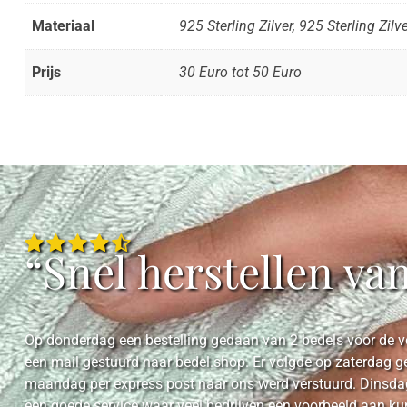
Materiaal
925 Sterling Zilver, 925 Sterling Zilv
Prijs
30 Euro tot 50 Euro
“Snel herstellen va
Op donderdag een bestelling gedaan van 2 bedels voor de ve
een mail gestuurd naar bedel.shop. Er volgde op zaterdag g
maandag per express post naar ons werd verstuurd. Dinsdag
een goede service waar veel bedrijven een voorbeeld aan k