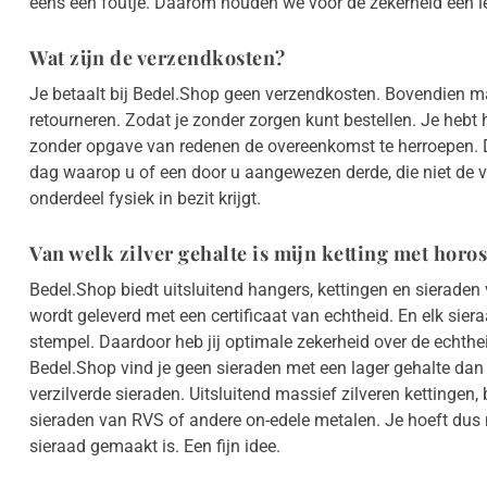
eens een foutje. Daarom houden we voor de zekerheid een le
Wat zijn de verzendkosten?
Je betaalt bij Bedel.Shop geen verzendkosten. Bovendien m
retourneren. Zodat je zonder zorgen kunt bestellen. Je hebt
zonder opgave van redenen de overeenkomst te herroepen. D
dag waarop u of een door u aangewezen derde, die niet de ver
onderdeel fysiek in bezit krijgt.
Van welk zilver gehalte is mijn ketting met hor
Bedel.Shop biedt uitsluitend hangers, kettingen en sierade
wordt geleverd met een certificaat van echtheid. En elk sier
stempel. Daardoor heb jij optimale zekerheid over de echthe
Bedel.Shop vind je geen sieraden met een lager gehalte dan 
verzilverde sieraden. Uitsluitend massief zilveren kettingen
sieraden van RVS of andere on-edele metalen. Je hoeft dus n
sieraad gemaakt is. Een fijn idee.