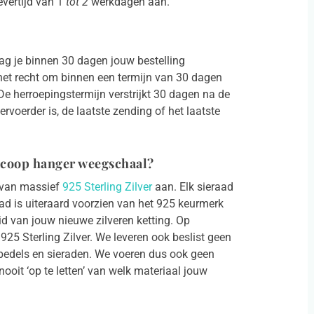
vertijd van 1
tot 2
werkdagen aan.
ag je binnen 30 dagen jouw bestelling
 het recht om binnen een termijn van 30 dagen
e herroepingstermijn verstrijkt 30 dagen na de
voerder is, de laatste zending of het laatste
oscoop hanger weegschaal?
n van massief
925 Sterling Zilver
aan. Elk sieraad
aad is uiteraard voorzien van het 925 keurmerk
id van jouw nieuwe zilveren ketting. Op
925 Sterling Zilver. We leveren ook beslist geen
, bedels en sieraden. We voeren dus ook geen
ooit ‘op te letten’ van welk materiaal jouw