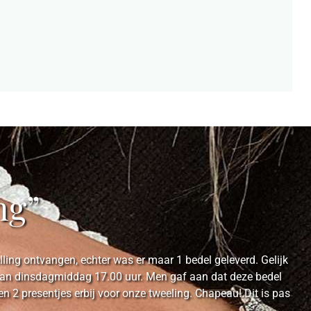
ng”
ing ontvangen, echter was er maar 1 bedel geleverd. Gelijk
e van dinsdagmiddag 17.00 uur. Men gaf aan dat deze bedel
2 presentjes erbij voor onze tweeling. Chapeau! Dit is pas