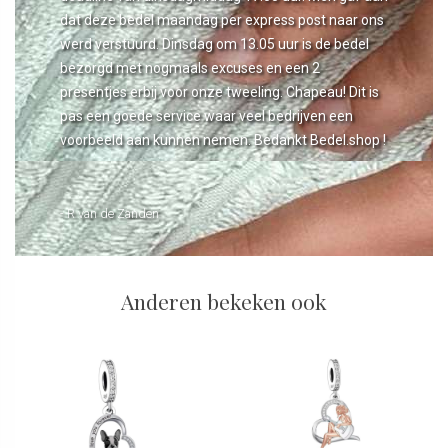
dat deze bedel maandag per express post naar ons
werd verstuurd. Dinsdag om 13.05 uur is de bedel
bezorgd met nogmaals excuses en een 2
presentjes erbij voor onze tweeling. Chapeau! Dit is
pas een goede service waar veel bedrijven een
voorbeeld aan kunnen nemen. Bedankt Bedel.shop !
- R van de Zanden
Anderen bekeken ook