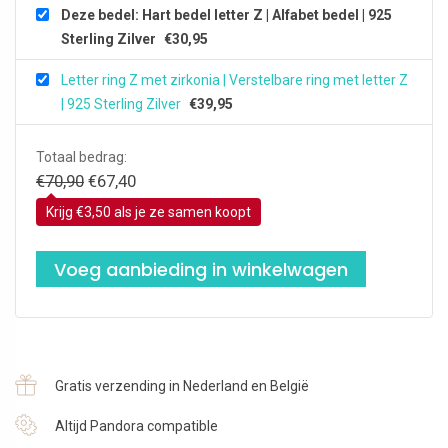
Deze bedel: Hart bedel letter Z | Alfabet bedel | 925
Sterling Zilver
€
30,95
Letter ring Z met zirkonia | Verstelbare ring met letter Z
| 925 Sterling Zilver
€
39,95
Totaal bedrag:
Oorspronkelijke
Huidige
€
70,90
€
67,40
prijs
prijs
Krijg €3,50 als je ze samen koopt
was:
is:
€70,90.
€67,40.
Voeg aanbieding in winkelwagen
Gratis verzending in Nederland en België
Altijd Pandora compatible