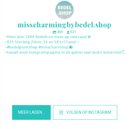
misscharmingbybedel.shop
400
521
~𝕄𝕖𝕖𝕣 𝕕𝕒𝕟 𝟙𝟘𝟘𝟘 𝔹𝕖𝕕𝕖𝕝𝕤 𝕖𝕟 𝕞𝕖𝕖𝕣 𝕠𝕡 𝕧𝕠𝕠𝕣𝕣𝕒𝕒𝕕 💎
~𝟡𝟚𝟝 𝕊𝕥𝕖𝕣𝕝𝕚𝕟𝕘 ℤ𝕚𝕝𝕧𝕖𝕣, 𝟙𝟜 𝕖𝕟 𝟙𝟠 𝕜𝕣𝕥 𝔾𝕠𝕦𝕕 ✨
~#𝕓𝕖𝕕𝕖𝕝𝕡𝕦𝕟𝕥𝕤𝕙𝕠𝕡 #𝕞𝕚𝕤𝕤𝕔𝕙𝕒𝕣𝕞𝕚𝕟𝕘 🛍️
~𝕙𝕠𝕦𝕕𝕥 𝕠𝕟𝕫𝕖 𝕀𝕟𝕤𝕥𝕘𝕣𝕒𝕞𝕡𝕒𝕘𝕚𝕟𝕒 𝕚𝕟 𝕕𝕖 𝕘𝕒𝕥𝕖𝕟 𝕧𝕠𝕠𝕣 𝕝𝕖𝕦𝕜𝕖 𝕨𝕚𝕟𝕒𝕔𝕥𝕚𝕖𝕤!👇
misscharmingbybedel.shop
misscharmingbybedel.shop
misscharmingbybedel.shop
misscharmingbybedel.shop
misscharmingbybedel.shop
misscharmingbybedel.shop
misscharmingbybedel.shop
misscharmingbybedel.shop
misscharmingbybedel.shop
misscharmingbybedel.shop
misscharmingbybedel.shop
misscharmingbybedel.shop
MEER LADEN…
VOLGEN OP INSTAGRAM