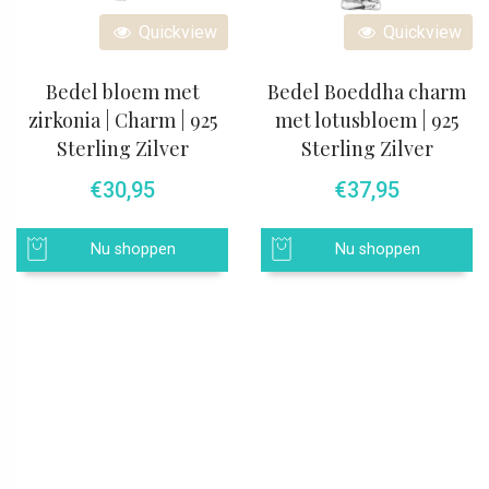
Quickview
Quickview
Bedel bloem met
Bedel Boeddha charm
zirkonia | Charm | 925
met lotusbloem | 925
Sterling Zilver
Sterling Zilver
€
30,95
€
37,95
Nu shoppen
Nu shoppen