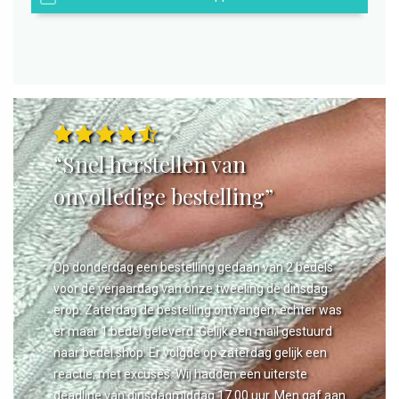
“Snel herstellen van
onvolledige bestelling”
Op donderdag een bestelling gedaan van 2 bedels
voor de verjaardag van onze tweeling de dinsdag
erop. Zaterdag de bestelling ontvangen, echter was
er maar 1 bedel geleverd. Gelijk een mail gestuurd
naar bedel.shop. Er volgde op zaterdag gelijk een
reactie, met excuses. Wij hadden een uiterste
deadline van dinsdagmiddag 17.00 uur. Men gaf aan