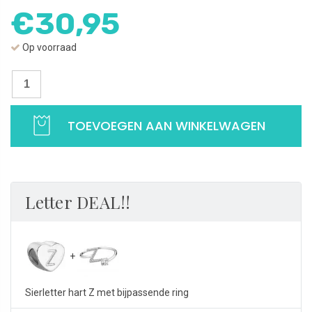
€
30,95
Op voorraad
Hart
bedel
letter
TOEVOEGEN AAN WINKELWAGEN
Z
|
Alfabet
bedel
|
Letter DEAL!!
925
Sterling
Zilver
aantal
Sierletter hart Z met bijpassende ring