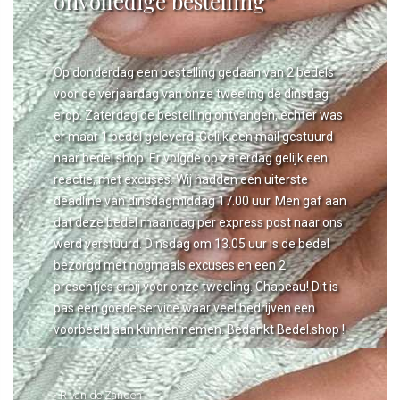
onvolledige bestelling”
Op donderdag een bestelling gedaan van 2 bedels
voor de verjaardag van onze tweeling de dinsdag
erop. Zaterdag de bestelling ontvangen, echter was
er maar 1 bedel geleverd. Gelijk een mail gestuurd
naar bedel.shop. Er volgde op zaterdag gelijk een
reactie, met excuses. Wij hadden een uiterste
deadline van dinsdagmiddag 17.00 uur. Men gaf aan
dat deze bedel maandag per express post naar ons
werd verstuurd. Dinsdag om 13.05 uur is de bedel
bezorgd met nogmaals excuses en een 2
presentjes erbij voor onze tweeling. Chapeau! Dit is
pas een goede service waar veel bedrijven een
voorbeeld aan kunnen nemen. Bedankt Bedel.shop !
- R van de Zanden