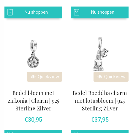
Nu shoppen
Nu shoppen
Quickview
Quickview
Bedel bloem met
Bedel Boeddha charm
zirkonia | Charm | 925
met lotusbloem | 925
Sterling Zilver
Sterling Zilver
€
30,95
€
37,95