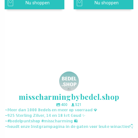
Nu shoppen
Nu shoppen
misscharmingbybedel.shop
400
521
~𝕄𝕖𝕖𝕣 𝕕𝕒𝕟 𝟙𝟘𝟘𝟘 𝔹𝕖𝕕𝕖𝕝𝕤 𝕖𝕟 𝕞𝕖𝕖𝕣 𝕠𝕡 𝕧𝕠𝕠𝕣𝕣𝕒𝕒𝕕 💎
~𝟡𝟚𝟝 𝕊𝕥𝕖𝕣𝕝𝕚𝕟𝕘 ℤ𝕚𝕝𝕧𝕖𝕣, 𝟙𝟜 𝕖𝕟 𝟙𝟠 𝕜𝕣𝕥 𝔾𝕠𝕦𝕕 ✨
~#𝕓𝕖𝕕𝕖𝕝𝕡𝕦𝕟𝕥𝕤𝕙𝕠𝕡 #𝕞𝕚𝕤𝕤𝕔𝕙𝕒𝕣𝕞𝕚𝕟𝕘 🛍️
~𝕙𝕠𝕦𝕕𝕥 𝕠𝕟𝕫𝕖 𝕀𝕟𝕤𝕥𝕘𝕣𝕒𝕞𝕡𝕒𝕘𝕚𝕟𝕒 𝕚𝕟 𝕕𝕖 𝕘𝕒𝕥𝕖𝕟 𝕧𝕠𝕠𝕣 𝕝𝕖𝕦𝕜𝕖 𝕨𝕚𝕟𝕒𝕔𝕥𝕚𝕖𝕤!👇