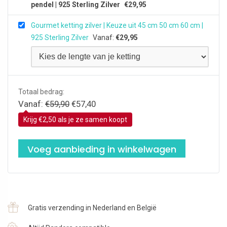
pendel | 925 Sterling Zilver
€
29,95
Gourmet ketting zilver | Keuze uit 45 cm 50 cm 60 cm |
925 Sterling Zilver
Vanaf:
€
29,95
Totaal bedrag:
Oorspronkelijke prijs was: €59,90.
Huidige prijs is: €57,40.
Vanaf:
€
59,90
€
57,40
Krijg €2,50 als je ze samen koopt
Voeg aanbieding in winkelwagen
Gratis verzending in Nederland en België