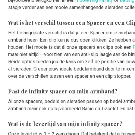
bijvoorbeeld terugkomen in een
mooie ring infinity
of
ketting
stapje verder aan een mooie samenhangende sieraden collec
Wat is het verschil tussen een Spacer en een Cli
Het belangrijkste verschil is dat je een Spacer om je armba
armband heen. Een clip kun je dus open klikken. Ze hebben a
houden. Het mooie is dat ál onze spacers en clips ook een
maar niet altijd – voorzien van een anti-slip laagje aan de bi
Beide opties bieden jou de kans om zelf de positie van jouw
al sieraden. Creëer jouw ideale bedelarmband door te mixen 
over de verschillen tussen een spacer en een clip stopper.
Past de infinity spacer op mijn armband?
Al onze spacers, bedels en sieraden passen op bedel armb
armband maar ook op bijvoorbeeld Bacio en Tracelet.
En dat
Wat is de levertijd van mijn infinity spacer?
Onze levertijd is 1 – 2 werkdagen. Dat betekent dat jij binn