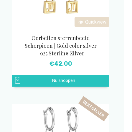
Quickview
Oorbellen sterrenbeeld
Schorpioen | Gold color silver
| 925 Sterling Zilver
€
42,00
Nu shoppen
BESTSELLER