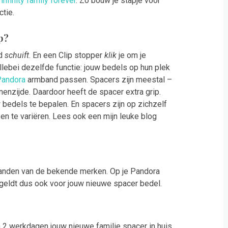
 infinity family forever
. Zo bouw je stapje voor
tie.
p?
nd
schuift
. En een Clip stopper
klik
je om je
llebei dezelfde functie: jouw bedels op hun plek
Pandora
armband passen. Spacers zijn meestal –
nnenzijde. Daardoor heeft de spacer extra grip.
 bedels te bepalen. En spacers zijn op zichzelf
en te variëren. Lees ook een mijn leuke blog
anden van de bekende merken. Op je Pandora
 geldt dus ook voor jouw nieuwe spacer bedel.
en 2 werkdagen jouw nieuwe familie spacer in huis