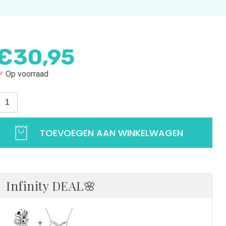
€
30,95
Op voorraad
nfinity
pacer
TOEVOEGEN AAN WINKELWAGEN
ooie
amilie
pacer
et
nfinity
Infinity DEAL🌸
ymbool
et