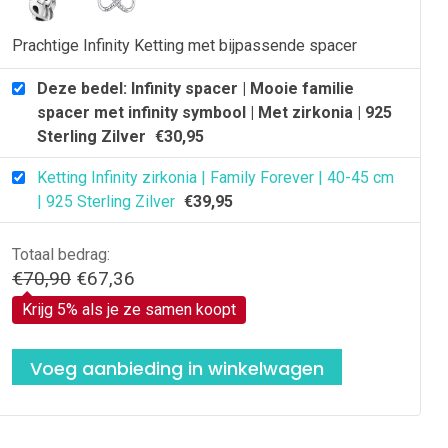
irkonia
Prachtige Infinity Ketting met bijpassende spacer
25
terling
Deze bedel: Infinity spacer | Mooie familie
ilver
spacer met infinity symbool | Met zirkonia | 925
antal
Sterling Zilver
€
30,95
Ketting Infinity zirkonia | Family Forever | 40-45 cm
| 925 Sterling Zilver
€
39,95
Totaal bedrag:
Oorspronkelijke
Huidige
€
70,90
€
67,36
prijs
prijs
Krijg 5% als je ze samen koopt
was:
is:
€70,90.
€67,36.
Voeg aanbieding in winkelwagen