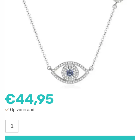
€
44,95
Op voorraad
Ketting
Boze
Oog