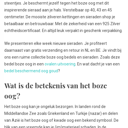
steentjes. Je beschermt jezelf tegen het boze oog met dit
inspirerende sieraad aan je hals. Verstelbaar op 40, 43 en 45
centimeter. De mooiste zilveren kettingen en sieraden shop je
betaalbaar en betrouwbaar. Met de zekerheid van een 925 Zilver
echtheidscertificaat. En altijd leuk verpakt in geschenk verpakking.
We presenteren elke week nieuwe sieraden. Je profiteert
daarnaast van gratis verzending en retour in NL en BE. Je vindt bij
ons een ruime collectie boze oog bedels en sieraden. Zoals deze
bedel boze oog in een
ovalen uitvoering
. En wat dacht je van een
bedel beschermend oog goud
?
Wat is de betekenis van het boze
oog?
Het boze oog kan je ongeluk bezorgen. In landen rond de
Middellandse Zee zoals Griekenland en Turkije (nazar) en delen
van Azië is het boze oog of kwade oog een bekend symbool. De
blik van een vreemde kan je (im)materieel schaden. In de