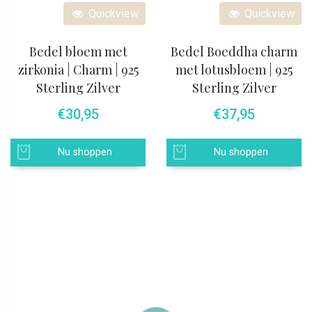
Quickview
Quickview
Bedel bloem met
Bedel Boeddha charm
zirkonia | Charm | 925
met lotusbloem | 925
Sterling Zilver
Sterling Zilver
€
30,95
€
37,95
Nu shoppen
Nu shoppen