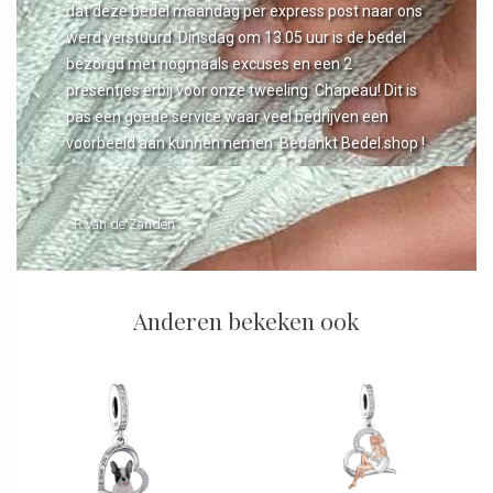
dat deze bedel maandag per express post naar ons
werd verstuurd. Dinsdag om 13.05 uur is de bedel
bezorgd met nogmaals excuses en een 2
presentjes erbij voor onze tweeling. Chapeau! Dit is
pas een goede service waar veel bedrijven een
voorbeeld aan kunnen nemen. Bedankt Bedel.shop !
- R van de Zanden
Anderen bekeken ook