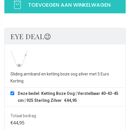
TOEVOEGEN AAN WINKELWAGEN
|
Verstelbaar
40-
43-
45
EYE DEAL😉
cm
|
925
Sterling
Zilver
Sliding armband en ketting boze oog zilver met 5 Euro
aantal
Korting
Deze bedel: Ketting Boze Oog | Verstelbaar 40-43-45
cm | 925 Sterling Zilver
€
44,95
Totaal bedrag:
€
44,95