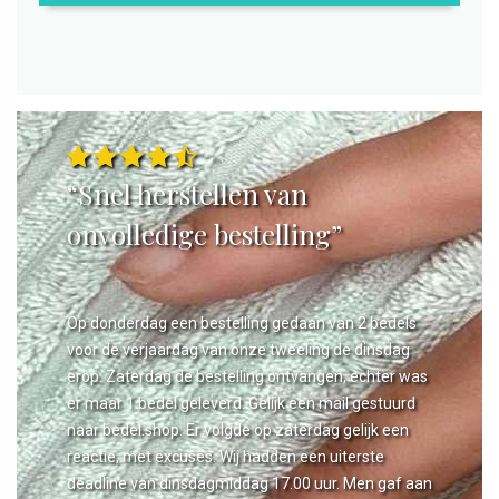
“Snel herstellen van
onvolledige bestelling”
Op donderdag een bestelling gedaan van 2 bedels
voor de verjaardag van onze tweeling de dinsdag
erop. Zaterdag de bestelling ontvangen, echter was
er maar 1 bedel geleverd. Gelijk een mail gestuurd
naar bedel.shop. Er volgde op zaterdag gelijk een
reactie, met excuses. Wij hadden een uiterste
deadline van dinsdagmiddag 17.00 uur. Men gaf aan