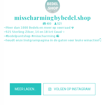
misscharmingbybedel.shop
400
521
~𝕄𝕖𝕖𝕣 𝕕𝕒𝕟 𝟙𝟘𝟘𝟘 𝔹𝕖𝕕𝕖𝕝𝕤 𝕖𝕟 𝕞𝕖𝕖𝕣 𝕠𝕡 𝕧𝕠𝕠𝕣𝕣𝕒𝕒𝕕 💎
~𝟡𝟚𝟝 𝕊𝕥𝕖𝕣𝕝𝕚𝕟𝕘 ℤ𝕚𝕝𝕧𝕖𝕣, 𝟙𝟜 𝕖𝕟 𝟙𝟠 𝕜𝕣𝕥 𝔾𝕠𝕦𝕕 ✨
~#𝕓𝕖𝕕𝕖𝕝𝕡𝕦𝕟𝕥𝕤𝕙𝕠𝕡 #𝕞𝕚𝕤𝕤𝕔𝕙𝕒𝕣𝕞𝕚𝕟𝕘 🛍️
~𝕙𝕠𝕦𝕕𝕥 𝕠𝕟𝕫𝕖 𝕀𝕟𝕤𝕥𝕘𝕣𝕒𝕞𝕡𝕒𝕘𝕚𝕟𝕒 𝕚𝕟 𝕕𝕖 𝕘𝕒𝕥𝕖𝕟 𝕧𝕠𝕠𝕣 𝕝𝕖𝕦𝕜𝕖 𝕨𝕚𝕟𝕒𝕔𝕥𝕚𝕖𝕤!👇
misscharmingbybedel.shop
misscharmingbybedel.shop
misscharmingbybedel.shop
misscharmingbybedel.shop
misscharmingbybedel.shop
misscharmingbybedel.shop
misscharmingbybedel.shop
misscharmingbybedel.shop
misscharmingbybedel.shop
misscharmingbybedel.shop
misscharmingbybedel.shop
misscharmingbybedel.shop
MEER LADEN…
VOLGEN OP INSTAGRAM