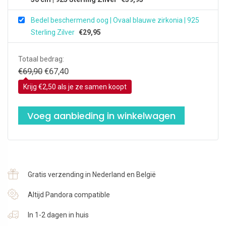
Bedel beschermend oog | Ovaal blauwe zirkonia | 925
Sterling Zilver
€
29,95
Totaal bedrag:
Oorspronkelijke prijs was: €69,90.
Huidige prijs is: €67,40.
€
69,90
€
67,40
Krijg €2,50 als je ze samen koopt
Voeg aanbieding in winkelwagen
Gratis verzending in Nederland en België
Altijd Pandora compatible
In 1-2 dagen in huis