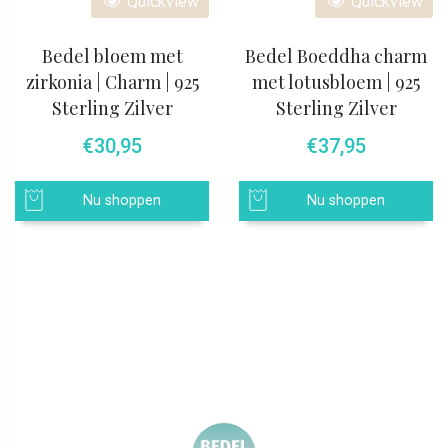
Quickview
Quickview
Bedel bloem met
Bedel Boeddha charm
zirkonia | Charm | 925
met lotusbloem | 925
Sterling Zilver
Sterling Zilver
€
30,95
€
37,95
Nu shoppen
Nu shoppen