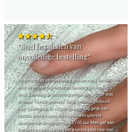
“Snel herstellen van
onvolledige bestelling”
Op donderdag een bestelling gedaan van 2 bedels
voor de verjaardag van onze tweeling de dinsdag
erop. Zaterdag de bestelling ontvangen, echter was
er maar 1 bedel geleverd. Gelijk een mail gestuurd
naar bedel.shop. Er volgde op zaterdag gelijk een
reactie, met excuses. Wij hadden een uiterste
deadline van dinsdagmiddag 17.00 uur. Men gaf aan
dat deze bedel maandag per express post naar ons