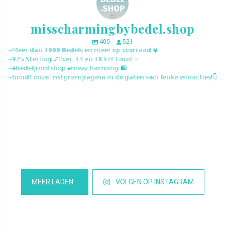
misscharmingbybedel.shop
400
521
~𝕄𝕖𝕖𝕣 𝕕𝕒𝕟 𝟙𝟘𝟘𝟘 𝔹𝕖𝕕𝕖𝕝𝕤 𝕖𝕟 𝕞𝕖𝕖𝕣 𝕠𝕡 𝕧𝕠𝕠𝕣𝕣𝕒𝕒𝕕 💎
~𝟡𝟚𝟝 𝕊𝕥𝕖𝕣𝕝𝕚𝕟𝕘 ℤ𝕚𝕝𝕧𝕖𝕣, 𝟙𝟜 𝕖𝕟 𝟙𝟠 𝕜𝕣𝕥 𝔾𝕠𝕦𝕕 ✨
~#𝕓𝕖𝕕𝕖𝕝𝕡𝕦𝕟𝕥𝕤𝕙𝕠𝕡 #𝕞𝕚𝕤𝕤𝕔𝕙𝕒𝕣𝕞𝕚𝕟𝕘 🛍️
~𝕙𝕠𝕦𝕕𝕥 𝕠𝕟𝕫𝕖 𝕀𝕟𝕤𝕥𝕘𝕣𝕒𝕞𝕡𝕒𝕘𝕚𝕟𝕒 𝕚𝕟 𝕕𝕖 𝕘𝕒𝕥𝕖𝕟 𝕧𝕠𝕠𝕣 𝕝𝕖𝕦𝕜𝕖 𝕨𝕚𝕟𝕒𝕔𝕥𝕚𝕖𝕤!👇
misscharmingbybedel.shop
misscharmingbybedel.shop
misscharmingbybedel.shop
misscharmingbybedel.shop
misscharmingbybedel.shop
misscharmingbybedel.shop
misscharmingbybedel.shop
misscharmingbybedel.shop
misscharmingbybedel.shop
misscharmingbybedel.shop
misscharmingbybedel.shop
misscharmingbybedel.shop
MEER LADEN…
VOLGEN OP INSTAGRAM
Het is Maart en daar worden we blij van, want dat betekend dat