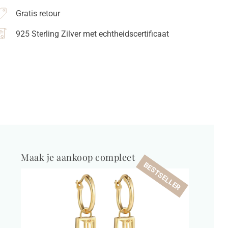
Gratis retour
25
terling
925 Sterling Zilver met echtheidscertificaat
ilver
antal
Maak je aankoop compleet
BESTSELLER