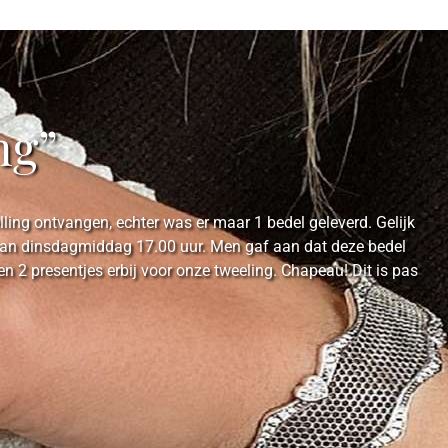
ng”
ing ontvangen, echter was er maar 1 bedel geleverd. Gelijk
e van dinsdagmiddag 17.00 uur. Men gaf aan dat deze bedel
2 presentjes erbij voor onze tweeling. Chapeau! Dit is pas