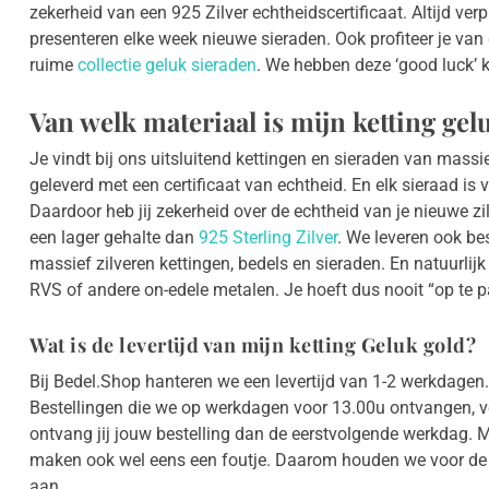
zekerheid van een 925 Zilver echtheidscertificaat. Altijd ver
presenteren elke week nieuwe sieraden. Ook profiteer je van g
ruime
collectie geluk sieraden
. We hebben deze ‘good luck’ 
Van welk materiaal is mijn ketting ge
Je vindt bij ons uitsluitend kettingen en sieraden van massie
geleverd met een certificaat van echtheid. En elk sieraad is
Daardoor heb jij zekerheid over de echtheid van je nieuwe zi
een lager gehalte dan
925 Sterling Zilver
. We leveren ook bes
massief zilveren kettingen, bedels en sieraden. En natuurlij
RVS of andere on-edele metalen. Je hoeft dus nooit “op te pa
Wat is de levertijd van mijn ketting Geluk gold?
Bij Bedel.Shop hanteren we een levertijd van 1-2 werkdagen. 
Bestellingen die we op werkdagen voor 13.00u ontvangen, 
ontvang jij jouw bestelling dan de eerstvolgende werkdag. 
maken ook wel eens een foutje. Daarom houden we voor de z
aan.