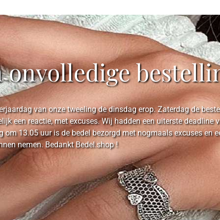
n onvolledige bestelli
rjaardag van onze tweeling de dinsdag erop. Zaterdag de bestell
elijk een reactie, met excuses. Wij hadden een uiterste deadlin
 om 13.05 uur is de bedel bezorgd met nogmaals excuses en een 
unnen nemen. Bedankt Bedel.shop !