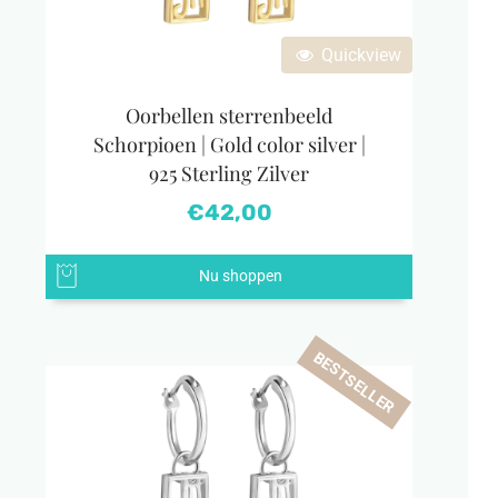
Quickview
Oorbellen sterrenbeeld
Schorpioen | Gold color silver |
925 Sterling Zilver
€
42,00
Nu shoppen
BESTSELLER