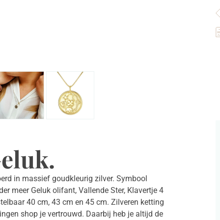
|
9
S
Z
a
Geluk.
voerd in massief goudkleurig zilver. Symbool
er meer Geluk olifant, Vallende Ster, Klavertje 4
stelbaar 40 cm, 43 cm en 45 cm. Zilveren ketting
ingen shop je vertrouwd. Daarbij heb je altijd de