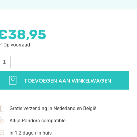
€
38,95
Op voorraad
etting
eluk
old
TOEVOEGEN AAN WINKELWAGEN
eluk
anger
nclusief
Gratis verzending in Nederland en België
etting
0-
Altijd Pandora compatible
5
cm
In 1-2 dagen in huis