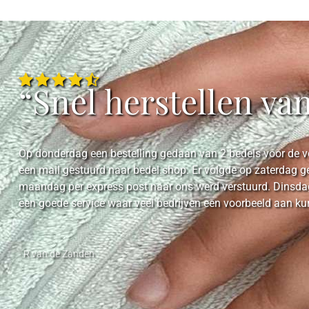
“Snel herstellen va
Op donderdag een bestelling gedaan van 2 bedels voor de ve
een mail gestuurd naar bedel.shop. Er volgde op zaterdag g
maandag per express post naar ons werd verstuurd. Dinsdag
een goede service waar veel bedrijven een voorbeeld aan k
- R van de Zanden