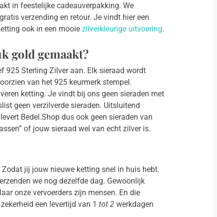
pakt in feestelijke cadeauverpakking. We
ratis verzending en retour. Je vindt hier een
ketting ook in een mooie
zilverkleurige uitvoering
.
luk gold gemaakt?
f 925 Sterling Zilver aan. Elk sieraad wordt
 voorzien van het 925 keurmerk stempel.
lveren ketting. Je vindt bij ons geen sieraden met
list geen verzilverde sieraden. Uitsluitend
k levert Bedel.Shop dus ook geen sieraden van
ssen” of jouw sieraad wel van echt zilver is.
Zodat jij jouw nieuwe ketting snel in huis hebt.
verzenden we nog dezelfde dag. Gewoonlijk
Maar onze vervoerders zijn mensen. En die
ekerheid een levertijd van 1
tot 2
werkdagen