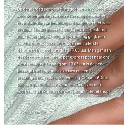
Op donderdag een bestelling gedaan van 2 bedels
voor de verjaardag van onze tweeling de dinsdag
erop. Zaterdag de bestelling ontvangen, echter was
er maar 1 bedel geleverd. Gelijk een mail gestuurd
naar bedel.shop. Er volgde op zaterdag gelijk een
reactie, met excuses. Wij hadden een uiterste
deadline van dinsdagmiddag 17.00 uur. Men gaf aan
dat deze bedel maandag per express post naar ons
werd verstuurd. Dinsdag om 13.05 uur is de bedel
bezorgd met nogmaals excuses en een 2
presentjes erbij voor onze tweeling. Chapeau! Dit is
pas een goede service waar veel bedrijven een
voorbeeld aan kunnen nemen. Bedankt Bedel.shop !
- R van de Zanden