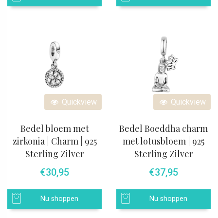
Quickview
Quickview
Bedel bloem met
Bedel Boeddha charm
zirkonia | Charm | 925
met lotusbloem | 925
Sterling Zilver
Sterling Zilver
€
30,95
€
37,95
Nu shoppen
Nu shoppen