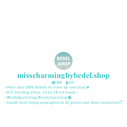
misscharmingbybedel.shop
400
521
~𝕄𝕖𝕖𝕣 𝕕𝕒𝕟 𝟙𝟘𝟘𝟘 𝔹𝕖𝕕𝕖𝕝𝕤 𝕖𝕟 𝕞𝕖𝕖𝕣 𝕠𝕡 𝕧𝕠𝕠𝕣𝕣𝕒𝕒𝕕 💎
~𝟡𝟚𝟝 𝕊𝕥𝕖𝕣𝕝𝕚𝕟𝕘 ℤ𝕚𝕝𝕧𝕖𝕣, 𝟙𝟜 𝕖𝕟 𝟙𝟠 𝕜𝕣𝕥 𝔾𝕠𝕦𝕕 ✨
~#𝕓𝕖𝕕𝕖𝕝𝕡𝕦𝕟𝕥𝕤𝕙𝕠𝕡 #𝕞𝕚𝕤𝕤𝕔𝕙𝕒𝕣𝕞𝕚𝕟𝕘 🛍️
~𝕙𝕠𝕦𝕕𝕥 𝕠𝕟𝕫𝕖 𝕀𝕟𝕤𝕥𝕘𝕣𝕒𝕞𝕡𝕒𝕘𝕚𝕟𝕒 𝕚𝕟 𝕕𝕖 𝕘𝕒𝕥𝕖𝕟 𝕧𝕠𝕠𝕣 𝕝𝕖𝕦𝕜𝕖 𝕨𝕚𝕟𝕒𝕔𝕥𝕚𝕖𝕤!👇
misscharmingbybedel.shop
misscharmingbybedel.shop
misscharmingbybedel.shop
misscharmingbybedel.shop