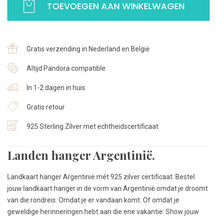
TOEVOEGEN AAN WINKELWAGEN
|
Landen
ketting
hanger
Gratis verzending in Nederland en België
|
925
Altijd Pandora compatible
Sterling
In 1-2 dagen in huis
Zilver
aantal
Gratis retour
925 Sterling Zilver met echtheidscertificaat
Landen hanger Argentinië.
Landkaart hanger Argentinië mét 925 zilver certificaat. Bestel
jouw landkaart hanger in de vorm van Argentinië omdat je droomt
van die rondreis. Omdat je er vandaan komt. Of omdat je
geweldige herinneringen hebt aan die ene vakantie. Show jouw