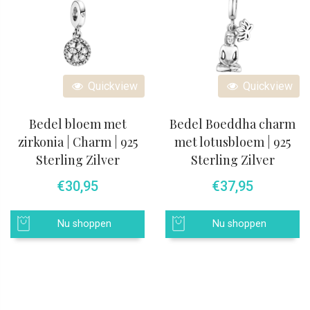
Quickview
Quickview
Bedel bloem met
Bedel Boeddha charm
zirkonia | Charm | 925
met lotusbloem | 925
Sterling Zilver
Sterling Zilver
€
30,95
€
37,95
Nu shoppen
Nu shoppen