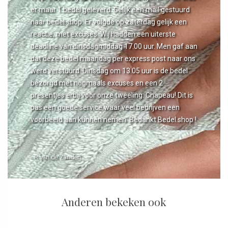
er maar 1 bedel geleverd. Gelijk een mail gestuurd
naar bedel.shop. Er volgde op zaterdag gelijk een
reactie, met excuses. Wij hadden een uiterste
deadline van dinsdagmiddag 17.00 uur. Men gaf aan
dat deze bedel maandag per express post naar ons
werd verstuurd. Dinsdag om 13.05 uur is de bedel
bezorgd met nogmaals excuses en een 2
presentjes erbij voor onze tweeling. Chapeau! Dit is
pas een goede service waar veel bedrijven een
voorbeeld aan kunnen nemen. Bedankt Bedel.shop !
- R van de Zanden
Anderen bekeken ook