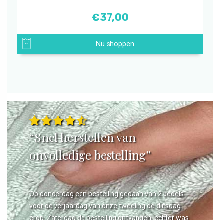
€
37,00
Nu shoppen
“Snel herstellen van
onvolledige bestelling”
Op donderdag een bestelling gedaan van 2 bedels
voor de verjaardag van onze tweeling de dinsdag
erop. Zaterdag de bestelling ontvangen, echter was