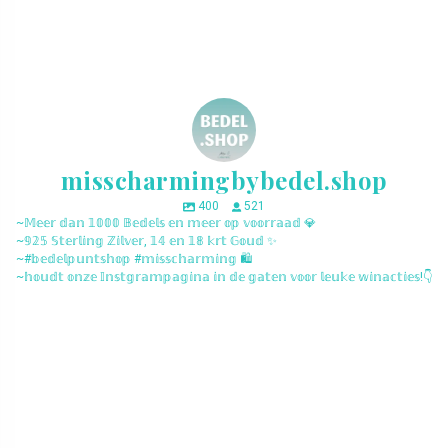
misscharmingbybedel.shop
400
521
~𝕄𝕖𝕖𝕣 𝕕𝕒𝕟 𝟙𝟘𝟘𝟘 𝔹𝕖𝕕𝕖𝕝𝕤 𝕖𝕟 𝕞𝕖𝕖𝕣 𝕠𝕡 𝕧𝕠𝕠𝕣𝕣𝕒𝕒𝕕 💎
~𝟡𝟚𝟝 𝕊𝕥𝕖𝕣𝕝𝕚𝕟𝕘 ℤ𝕚𝕝𝕧𝕖𝕣, 𝟙𝟜 𝕖𝕟 𝟙𝟠 𝕜𝕣𝕥 𝔾𝕠𝕦𝕕 ✨
~#𝕓𝕖𝕕𝕖𝕝𝕡𝕦𝕟𝕥𝕤𝕙𝕠𝕡 #𝕞𝕚𝕤𝕤𝕔𝕙𝕒𝕣𝕞𝕚𝕟𝕘 🛍️
~𝕙𝕠𝕦𝕕𝕥 𝕠𝕟𝕫𝕖 𝕀𝕟𝕤𝕥𝕘𝕣𝕒𝕞𝕡𝕒𝕘𝕚𝕟𝕒 𝕚𝕟 𝕕𝕖 𝕘𝕒𝕥𝕖𝕟 𝕧𝕠𝕠𝕣 𝕝𝕖𝕦𝕜𝕖 𝕨𝕚𝕟𝕒𝕔𝕥𝕚𝕖𝕤!👇
misscharmingbybedel.shop
misscharmingbybedel.shop
misscharmingbybedel.shop
misscharmingbybedel.shop
misscharmingbybedel.shop
misscharmingbybedel.shop
misscharmingbybedel.shop
misscharmingbybedel.shop
misscharmingbybedel.shop
misscharmingbybedel.shop
misscharmingbybedel.shop
misscharmingbybedel.shop