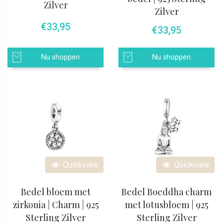
Zilver
Zilver
€
33,95
€
33,95
Nu shoppen
Nu shoppen
Quickview
Quickview
Bedel bloem met
Bedel Boeddha charm
zirkonia | Charm | 925
met lotusbloem | 925
Sterling Zilver
Sterling Zilver