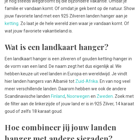
je nog steeds wegdroomt bij die bijzondere vakantie. Omdat je
familie er vandaan komt. Of omdat je gek bent op de natuur. Show
jouw favoriete land met een 925 Zilveren landen hanger aan je
ketting
. Zo laat je de hele wereld zien waar je vandaan komt. Of
wat jouw favoriete vakantieland is.
Wat is een landkaart hanger?
Een landkaart hanger is een zilveren of gouden ketting-hanger in
de vorm van een land. De naam zegt het dus eigenlijk al. We
hebben keuze uit veel landen in Europa en wereldwijd. Je vindt
hier landen hangers van Albanië tot
Zuid-Afrika
. En van nog veel
meer verschillende landen. Daarom hebben we ook de andere
Scandinavische landen
Finland
,
Noorwegen
en
Zweden
. Zoek met
de filter aan de linkerzijde of jouw land er is in 925 Zilver, 14 karaat
goud of zelfs 18 karaat goud.
Hoe combineer jij jouw landen
hanger met andere sieraden?