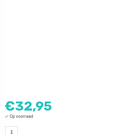
€
32,95
Op voorraad
Landkaart