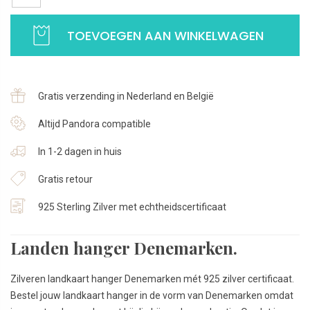
hanger
Denemarken
TOEVOEGEN AAN WINKELWAGEN
|
Landen
hanger
voor
Gratis verzending in Nederland en België
je
ketting
Altijd Pandora compatible
|
In 1-2 dagen in huis
925
Sterling
Gratis retour
Zilver
aantal
925 Sterling Zilver met echtheidscertificaat
Landen hanger Denemarken.
Zilveren landkaart hanger Denemarken mét 925 zilver certificaat.
Bestel jouw landkaart hanger in de vorm van Denemarken omdat