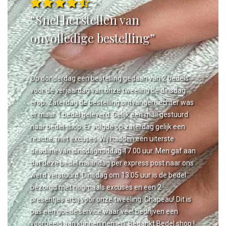
“Snel herstellen van
onvolledige bestelling”
Op donderdag een bestelling gedaan van 2 bedels
voor de verjaardag van onze tweeling de dinsdag
erop. Zaterdag de bestelling ontvangen, echter was
er maar 1 bedel geleverd. Gelijk een mail gestuurd
naar bedel.shop. Er volgde op zaterdag gelijk een
reactie, met excuses. Wij hadden een uiterste
deadline van dinsdagmiddag 17.00 uur. Men gaf aan
dat deze bedel maandag per express post naar ons
werd verstuurd. Dinsdag om 13.05 uur is de bedel
bezorgd met nogmaals excuses en een 2
presentjes erbij voor onze tweeling. Chapeau! Dit is
pas een goede service waar veel bedrijven een
voorbeeld aan kunnen nemen. Bedankt Bedel.shop !