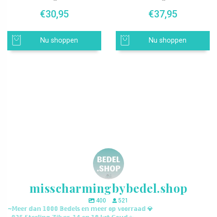
€
30,95
€
37,95
Nu shoppen
Nu shoppen
misscharmingbybedel.shop
400
521
~𝕄𝕖𝕖𝕣 𝕕𝕒𝕟 𝟙𝟘𝟘𝟘 𝔹𝕖𝕕𝕖𝕝𝕤 𝕖𝕟 𝕞𝕖𝕖𝕣 𝕠𝕡 𝕧𝕠𝕠𝕣𝕣𝕒𝕒𝕕 💎