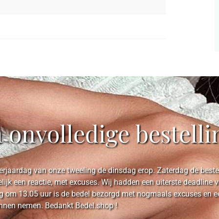
n onvolledige bestelli
rjaardag van onze tweeling de dinsdag erop. Zaterdag de bestell
elijk een reactie, met excuses. Wij hadden een uiterste deadlin
 om 13.05 uur is de bedel bezorgd met nogmaals excuses en een 
unnen nemen. Bedankt Bedel.shop !