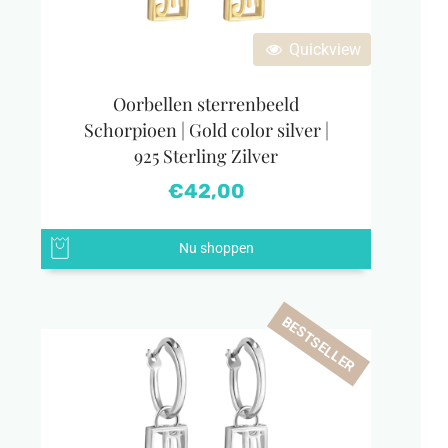
Quickview
Oorbellen sterrenbeeld
Schorpioen | Gold color silver |
925 Sterling Zilver
€
42,00
Nu shoppen
BESTSELLER