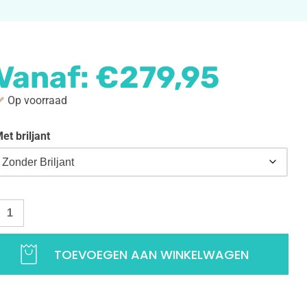
Vanaf:
€
279,95
Op voorraad
et briljant
andkaart hanger Israël goud | Landen hanger voor je ketting | 1
TOEVOEGEN AAN WINKELWAGEN