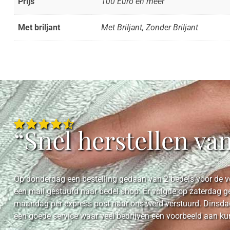
Prijs
100 Euro en meer
Met briljant
Met Briljant, Zonder Briljant
“Snel herstellen va
Op donderdag een bestelling gedaan van 2 bedels voor de ve
een mail gestuurd naar bedel.shop. Er volgde op zaterdag g
maandag per express post naar ons werd verstuurd. Dinsdag
een goede service waar veel bedrijven een voorbeeld aan k