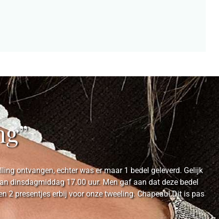
ng”
ing ontvangen, echter was er maar 1 bedel geleverd. Gelijk
e van dinsdagmiddag 17.00 uur. Men gaf aan dat deze bedel
2 presentjes erbij voor onze tweeling. Chapeau! Dit is pas