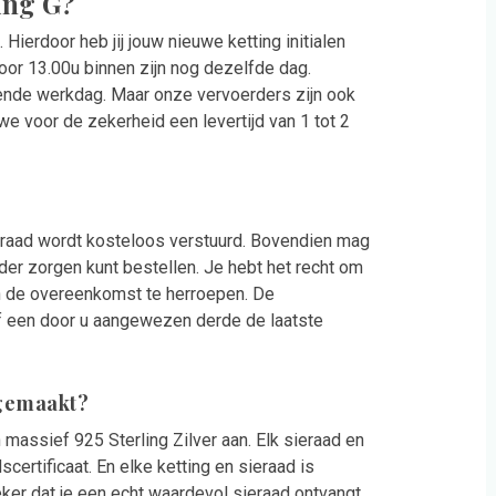
ting G?
Hierdoor heb jij jouw nieuwe ketting initialen
oor 13.00u binnen zijn nog dezelfde dag.
gende werkdag. Maar onze vervoerders zijn ook
 voor de zekerheid een levertijd van 1 tot 2
ieraad wordt kosteloos verstuurd. Bovendien mag
der zorgen kunt bestellen. Je hebt het recht om
n de overeenkomst te herroepen. De
of een door u aangewezen derde de laatste
G gemaakt?
 massief 925 Sterling Zilver aan. Elk sieraad en
ertificaat. En elke ketting en sieraad is
ker dat je een echt waardevol sieraad ontvangt.