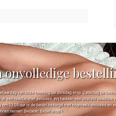
n onvolledige bestell
rjaardag van onze tweeling de dinsdag erop. Zaterdag de bestell
lijk een reactie, met excuses. Wij hadden een uiterste deadline
 om 13.05 uur is de bedel bezorgd met nogmaals excuses en een 
unnen nemen. Bedankt Bedel.shop !