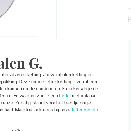
9
S
Z
a
alen G.
ratis zilveren ketting. Jouw initialen ketting is
rpakking. Deze mooie letter ketting G vormt een
volop kansen om te combineren. En zeker als je de
 – 45 cm. En waarom zou je een
bedel
niet ook aan
keuze. Zodat jij slaagt voor het feestje om je
nitiaal. Maar kijk ook eens bij onze
letter bedels
.