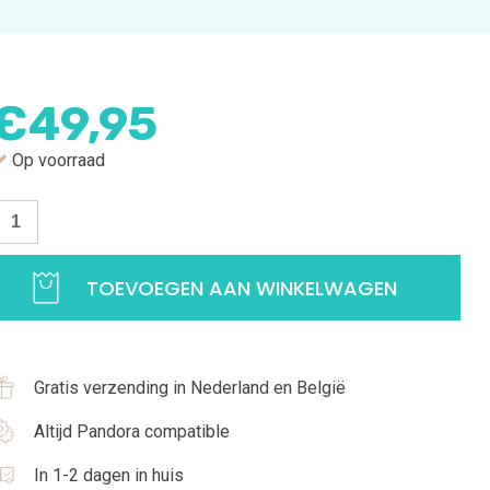
€
49,95
Op voorraad
etter
etting
G
TOEVOEGEN AAN WINKELWAGEN
ilveren
etting
nitialen
Gratis verzending in Nederland en België
G
et
Altijd Pandora compatible
irkonia
In 1-2 dagen in huis