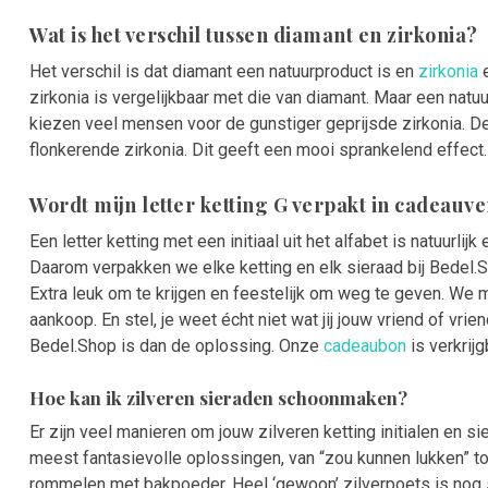
Wat is het verschil tussen diamant en zirkonia?
Het verschil is dat diamant een natuurproduct is en
zirkonia
e
zirkonia is vergelijkbaar met die van diamant. Maar een natu
kiezen veel mensen voor de gunstiger geprijsde zirkonia. De 
flonkerende zirkonia. Dit geeft een mooi sprankelend effect.
Wordt mijn letter ketting G verpakt in cadeauv
Een letter ketting met een initiaal uit het alfabet is natuurlij
Daarom verpakken we elke ketting en elk sieraad bij Bedel.
Extra leuk om te krijgen en feestelijk om weg te geven. We
aankoop. En stel, je weet écht niet wat jij jouw vriend of 
Bedel.Shop is dan de oplossing. Onze
cadeaubon
is verkrij
Hoe kan ik zilveren sieraden schoonmaken?
Er zijn veel manieren om jouw zilveren ketting initialen en s
meest fantasievolle oplossingen, van “zou kunnen lukken” to
rommelen met bakpoeder. Heel ‘gewoon’ zilverpoets is nog s