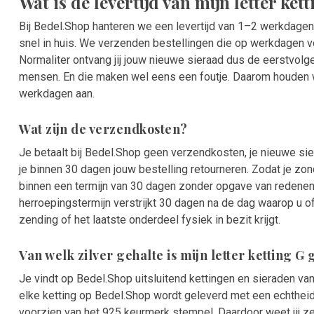
Wat is de levertijd van mijn letter ket
Bij Bedel.Shop hanteren we een levertijd van 1–2 werkdagen. 
snel in huis. We verzenden bestellingen die op werkdagen v
Normaliter ontvang jij jouw nieuwe sieraad dus de eerstvol
mensen. En die maken wel eens een foutje. Daarom houden we
werkdagen aan.
Wat zijn de verzendkosten?
Je betaalt bij Bedel.Shop geen verzendkosten, je nieuwe s
je binnen 30 dagen jouw bestelling retourneren. Zodat je zon
binnen een termijn van 30 dagen zonder opgave van redene
herroepingstermijn verstrijkt 30 dagen na de dag waarop u 
zending of het laatste onderdeel fysiek in bezit krijgt.
Van welk zilver gehalte is mijn letter ketting 
Je vindt op Bedel.Shop uitsluitend kettingen en sieraden van
elke ketting op Bedel.Shop wordt geleverd met een echtheidsc
voorzien van het 925 keurmerk stempel. Daardoor weet jij ze