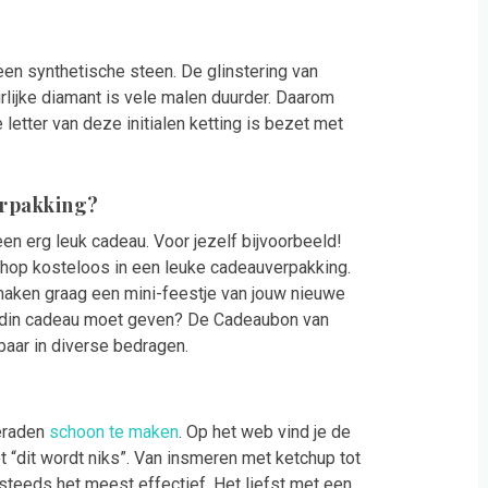
en synthetische steen. De glinstering van
urlijke diamant is vele malen duurder. Daarom
letter van deze initialen ketting is bezet met
erpakking?
k een erg leuk cadeau. Voor jezelf bijvoorbeeld!
Shop kosteloos in een leuke cadeauverpakking.
 maken graag een mini-feestje van jouw nieuwe
vriendin cadeau moet geven? De Cadeaubon van
gbaar in diverse bedragen.
ieraden
schoon te maken
. Op het web vind je de
t “dit wordt niks”. Van insmeren met ketchup tot
teeds het meest effectief. Het liefst met een