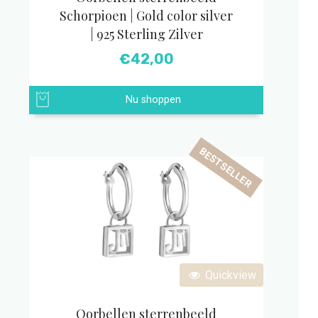
Schorpioen | Gold color silver
| 925 Sterling Zilver
€
42,00
Nu shoppen
BESTSELLER
Quickview
Oorbellen sterrenbeeld