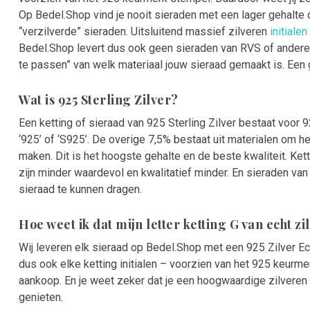
Op Bedel.Shop vind je nooit sieraden met een lager gehalte 
“verzilverde” sieraden. Uitsluitend massief zilveren
initialen
Bedel.Shop levert dus ook geen sieraden van RVS of andere 
te passen” van welk materiaal jouw sieraad gemaakt is. Een
Wat is 925 Sterling Zilver?
Een ketting of sieraad van 925 Sterling Zilver bestaat voor 9
‘925’ of ‘S925’. De overige 7,5% bestaat uit materialen om he
maken. Dit is het hoogste gehalte en de beste kwaliteit. Ke
zijn minder waardevol en kwalitatief minder. En sieraden va
sieraad te kunnen dragen.
Hoe weet ik dat mijn letter ketting G van echt z
Wij leveren elk sieraad op Bedel.Shop met een 925 Zilver Ech
dus ook elke ketting initialen – voorzien van het 925 keurmer
aankoop. En je weet zeker dat je een hoogwaardige zilveren k
genieten.