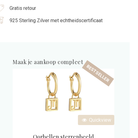
25
Gratis retour
terling
ilver
925 Sterling Zilver met echtheidscertificaat
antal
Maak je aankoop compleet
BESTSELLER
Quickview
Oorbellen sterrenbeeld