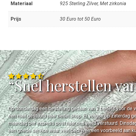
Materiaal
925 Sterling Zilver, Met zirkonia
Prijs
30 Euro tot 50 Euro
“Snel herstellen va
Op donderdag een bestelling gedaan van 2 bedels voor de ve
een mail gestuurd naar bedel.shop. Er volgde op zaterdag ge
maandag per express post naar ons werd verstuurd. Dinsdag
een goede service waar veel bedrijven een voorbeeld aan k