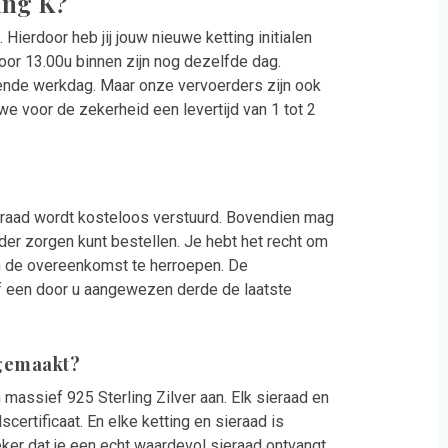
ting K?
Hierdoor heb jij jouw nieuwe ketting initialen
oor 13.00u binnen zijn nog dezelfde dag.
gende werkdag. Maar onze vervoerders zijn ook
 voor de zekerheid een levertijd van 1 tot 2
ieraad wordt kosteloos verstuurd. Bovendien mag
der zorgen kunt bestellen. Je hebt het recht om
n de overeenkomst te herroepen. De
of een door u aangewezen derde de laatste
K gemaakt?
 massief 925 Sterling Zilver aan. Elk sieraad en
ertificaat. En elke ketting en sieraad is
ker dat je een echt waardevol sieraad ontvangt.