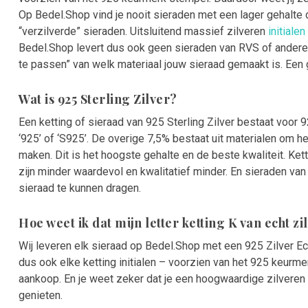
Op Bedel.Shop vind je nooit sieraden met een lager gehalte 
“verzilverde” sieraden. Uitsluitend massief zilveren
initialen
Bedel.Shop levert dus ook geen sieraden van RVS of andere 
te passen” van welk materiaal jouw sieraad gemaakt is. Een
Wat is 925 Sterling Zilver?
Een ketting of sieraad van 925 Sterling Zilver bestaat voor 9
‘925’ of ‘S925’. De overige 7,5% bestaat uit materialen om he
maken. Dit is het hoogste gehalte en de beste kwaliteit. Ke
zijn minder waardevol en kwalitatief minder. En sieraden va
sieraad te kunnen dragen.
Hoe weet ik dat mijn letter ketting K van echt z
Wij leveren elk sieraad op Bedel.Shop met een 925 Zilver Ech
dus ook elke ketting initialen – voorzien van het 925 keurmer
aankoop. En je weet zeker dat je een hoogwaardige zilveren k
genieten.