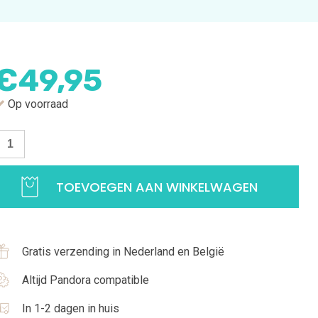
€
49,95
Op voorraad
etter
etting
K
TOEVOEGEN AAN WINKELWAGEN
ilveren
etting
nitialen
Gratis verzending in Nederland en België
K
et
Altijd Pandora compatible
irkonia
In 1-2 dagen in huis