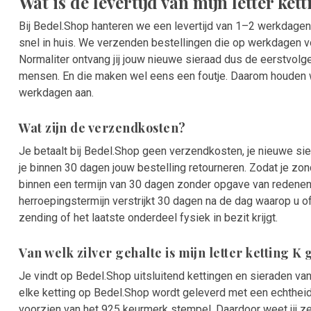
Wat is de levertijd van mijn letter ket
Bij Bedel.Shop hanteren we een levertijd van 1–2 werkdagen. 
snel in huis. We verzenden bestellingen die op werkdagen v
Normaliter ontvang jij jouw nieuwe sieraad dus de eerstvol
mensen. En die maken wel eens een foutje. Daarom houden we
werkdagen aan.
Wat zijn de verzendkosten?
Je betaalt bij Bedel.Shop geen verzendkosten, je nieuwe s
je binnen 30 dagen jouw bestelling retourneren. Zodat je zon
binnen een termijn van 30 dagen zonder opgave van redene
herroepingstermijn verstrijkt 30 dagen na de dag waarop u 
zending of het laatste onderdeel fysiek in bezit krijgt.
Van welk zilver gehalte is mijn letter ketting 
Je vindt op Bedel.Shop uitsluitend kettingen en sieraden van
elke ketting op Bedel.Shop wordt geleverd met een echtheidsc
voorzien van het 925 keurmerk stempel. Daardoor weet jij ze