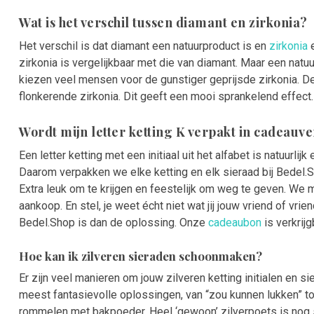
Wat is het verschil tussen diamant en zirkonia?
Het verschil is dat diamant een natuurproduct is en
zirkonia
e
zirkonia is vergelijkbaar met die van diamant. Maar een natu
kiezen veel mensen voor de gunstiger geprijsde zirkonia. De 
flonkerende zirkonia. Dit geeft een mooi sprankelend effect.
Wordt mijn letter ketting K verpakt in cadeauv
Een letter ketting met een initiaal uit het alfabet is natuurlij
Daarom verpakken we elke ketting en elk sieraad bij Bedel.
Extra leuk om te krijgen en feestelijk om weg te geven. We
aankoop. En stel, je weet écht niet wat jij jouw vriend of 
Bedel.Shop is dan de oplossing. Onze
cadeaubon
is verkrij
Hoe kan ik zilveren sieraden schoonmaken?
Er zijn veel manieren om jouw zilveren ketting initialen en s
meest fantasievolle oplossingen, van “zou kunnen lukken” to
rommelen met bakpoeder. Heel ‘gewoon’ zilverpoets is nog s