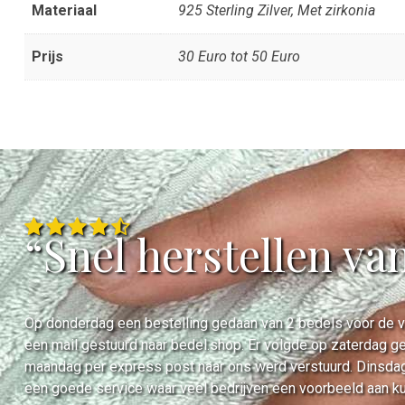
Materiaal
925 Sterling Zilver, Met zirkonia
Prijs
30 Euro tot 50 Euro
“Snel herstellen va
Op donderdag een bestelling gedaan van 2 bedels voor de ve
een mail gestuurd naar bedel.shop. Er volgde op zaterdag ge
maandag per express post naar ons werd verstuurd. Dinsdag
een goede service waar veel bedrijven een voorbeeld aan k