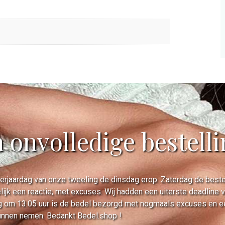
n onvolledige bestell
rjaardag van onze tweeling de dinsdag erop. Zaterdag de bestell
lijk een reactie, met excuses. Wij hadden een uiterste deadline
 om 13.05 uur is de bedel bezorgd met nogmaals excuses en een 
unnen nemen. Bedankt Bedel.shop !