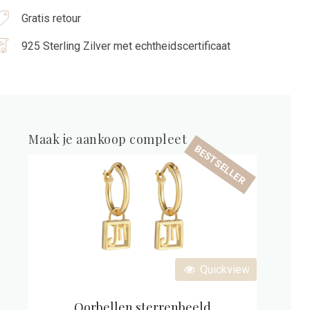
25
Gratis retour
terling
ilver
925 Sterling Zilver met echtheidscertificaat
antal
Maak je aankoop compleet
BESTSELLER
Quickview
Oorbellen sterrenbeeld