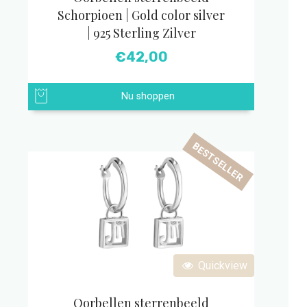
Schorpioen | Gold color silver
| 925 Sterling Zilver
€
42,00
Nu shoppen
BESTSELLER
Quickview
Oorbellen sterrenbeeld