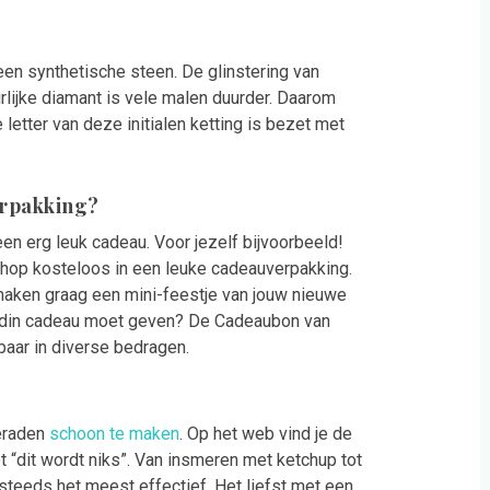
en synthetische steen. De glinstering van
urlijke diamant is vele malen duurder. Daarom
letter van deze initialen ketting is bezet met
erpakking?
k een erg leuk cadeau. Voor jezelf bijvoorbeeld!
Shop kosteloos in een leuke cadeauverpakking.
 maken graag een mini-feestje van jouw nieuwe
vriendin cadeau moet geven? De Cadeaubon van
gbaar in diverse bedragen.
ieraden
schoon te maken
. Op het web vind je de
t “dit wordt niks”. Van insmeren met ketchup tot
teeds het meest effectief. Het liefst met een