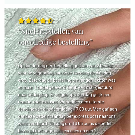
“Snel herstellen van
onvolledige bestelling”
Op donderdag een bestelling gedaan van 2 bedels
voor de verjaardag van onze tweeling de dinsdag
erop. Zaterdag de bestelling ontvangen, echter was
er maar 1 bedel geleverd. Gelijk een mail gestuurd
naar bedel.shop. Er volgde op zaterdag gelijk een
reactie, met excuses. Wij hadden een uiterste
deadline van dinsdagmiddag 17.00 uur. Men gaf aan
dat deze bedel maandag per express post naar ons
werd verstuurd. Dinsdag om 13.05 uur is de bedel
bezorgd met nogmaals excuses en een 2