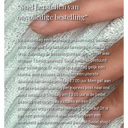
“Snel herstellen van
onvolledige bestelling”
Op donderdag een bestelling gedaan van 2 bedels
voor de verjaardag van onze tweeling de dinsdag
erop. Zaterdag de bestelling ontvangen, echter was
er maar 1 bedel geleverd. Gelijk een mail gestuurd
naar bedel.shop. Er volgde op zaterdag gelijk een
reactie, met excuses. Wij hadden een uiterste
deadline van dinsdagmiddag 17.00 uur. Men gaf aan
dat deze bedel maandag per express post naar ons
werd verstuurd. Dinsdag om 13.05 uur is de bedel
bezorgd met nogmaals excuses en een 2
presentjes erbij voor onze tweeling. Chapeau! Dit is
pas een goede service waar veel bedrijven een
voorbeeld aan kunnen nemen. Bedankt Bedel.shop !