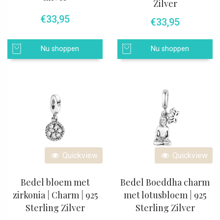
Zilver
€
33,95
€
33,95
Nu shoppen
Nu shoppen
Quickview
Quickview
Bedel bloem met
Bedel Boeddha charm
zirkonia | Charm | 925
met lotusbloem | 925
Sterling Zilver
Sterling Zilver