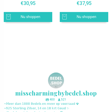
€
30,95
€
37,95
Nu shoppen
Nu shoppen
misscharmingbybedel.shop
400
521
~𝕄𝕖𝕖𝕣 𝕕𝕒𝕟 𝟙𝟘𝟘𝟘 𝔹𝕖𝕕𝕖𝕝𝕤 𝕖𝕟 𝕞𝕖𝕖𝕣 𝕠𝕡 𝕧𝕠𝕠𝕣𝕣𝕒𝕒𝕕 💎
~𝟡𝟚𝟝 𝕊𝕥𝕖𝕣𝕝𝕚𝕟𝕘 ℤ𝕚𝕝𝕧𝕖𝕣, 𝟙𝟜 𝕖𝕟 𝟙𝟠 𝕜𝕣𝕥 𝔾𝕠𝕦𝕕 ✨