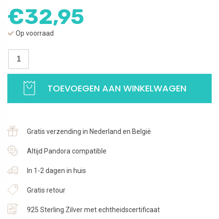
€
32,95
Op voorraad
Oorbellen
Letter
V
TOEVOEGEN AAN WINKELWAGEN
|
Studs
zirkonia
in
Gratis verzending in Nederland en België
goudkleurig
zilver
Altijd Pandora compatible
|
In 1-2 dagen in huis
925
Sterling
Gratis retour
Zilver
aantal
925 Sterling Zilver met echtheidscertificaat