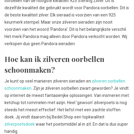
oorbellen van de hoogste kwaliteit 925 Sterling Zilver. Dit is
dezelfde kwaliteit die gebruikt wordt voor Pandora oorbellen. Dit is
de beste kwaliteit zilver. Elk sieraad is voorzien van een 925
keurmerk stempel. Maar onze zilveren sieraden zijn nooit
voorzien van het woord ‘Pandora’. Dit is het belangrijkste verschil.
Het merk Pandora mag alleen door Pandora verkocht worden. Wij
verkopen dus geen Pandora sieraden.
Hoe kan ik zilveren oorbellen
schoonmaken?
Je kunt op veel manieren zilveren sieraden en
zilveren oorbellen
schoonmaken
. Zijn je zilveren oorbellen zwart geworden? Je vindt
op internet de meest fantasierijke oplossingen. Van insmeren met
ketchup tot rommelen met azijn. Heel ‘gewoon’ zilverpoets is nog
steeds het meest effectief. Het liefst met een zachte stoffen
doek. Jij vindt daarom bij Bedel.Shop een topkwaliteit
zilverpoetsdoek
waar het poetsmiddel al in zit. En dat is dus super
handig.