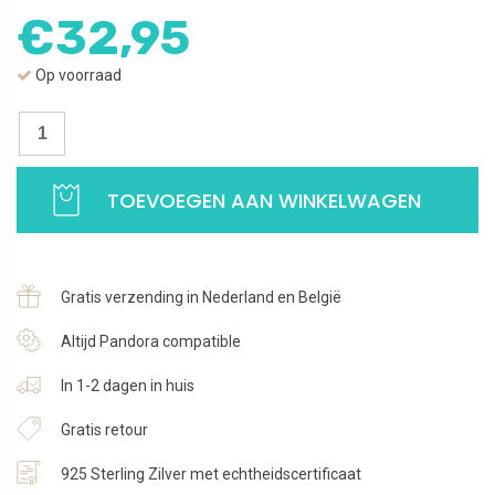
€
32,95
Op voorraad
Oorbellen
Letter
X
TOEVOEGEN AAN WINKELWAGEN
|
Studs
zirkonia
in
Gratis verzending in Nederland en België
goudkleurig
zilver
Altijd Pandora compatible
|
In 1-2 dagen in huis
925
Sterling
Gratis retour
Zilver
aantal
925 Sterling Zilver met echtheidscertificaat