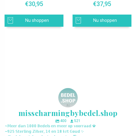
€
30,95
€
37,95
Nu shoppen
Nu shoppen
misscharmingbybedel.shop
400
521
~𝕄𝕖𝕖𝕣 𝕕𝕒𝕟 𝟙𝟘𝟘𝟘 𝔹𝕖𝕕𝕖𝕝𝕤 𝕖𝕟 𝕞𝕖𝕖𝕣 𝕠𝕡 𝕧𝕠𝕠𝕣𝕣𝕒𝕒𝕕 💎
~𝟡𝟚𝟝 𝕊𝕥𝕖𝕣𝕝𝕚𝕟𝕘 ℤ𝕚𝕝𝕧𝕖𝕣, 𝟙𝟜 𝕖𝕟 𝟙𝟠 𝕜𝕣𝕥 𝔾𝕠𝕦𝕕 ✨