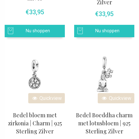
Zilver
€
33,95
€
33,95
Nu shoppen
Nu shoppen
Quickview
Quickview
Bedel bloem met
Bedel Boeddha charm
zirkonia | Charm | 925
met lotusbloem | 925
Sterling Zilver
Sterling Zilver