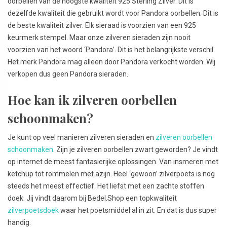
oorbellen van de hoogste kwaliteit 925 Sterling Zilver. Dit is
dezelfde kwaliteit die gebruikt wordt voor Pandora oorbellen. Dit is
de beste kwaliteit zilver. Elk sieraad is voorzien van een 925
keurmerk stempel. Maar onze zilveren sieraden zijn nooit
voorzien van het woord ‘Pandora’. Dit is het belangrijkste verschil.
Het merk Pandora mag alleen door Pandora verkocht worden. Wij
verkopen dus geen Pandora sieraden.
Hoe kan ik zilveren oorbellen
schoonmaken?
Je kunt op veel manieren zilveren sieraden en
zilveren oorbellen
schoonmaken
. Zijn je zilveren oorbellen zwart geworden? Je vindt
op internet de meest fantasierijke oplossingen. Van insmeren met
ketchup tot rommelen met azijn. Heel ‘gewoon’ zilverpoets is nog
steeds het meest effectief. Het liefst met een zachte stoffen
doek. Jij vindt daarom bij Bedel.Shop een topkwaliteit
zilverpoetsdoek
waar het poetsmiddel al in zit. En dat is dus super
handig.