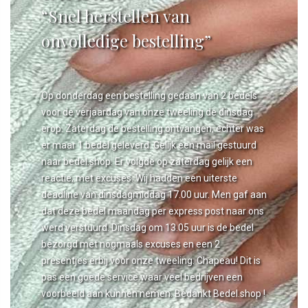
“Snel herstellen van
onvolledige bestelling”
Op donderdag een bestelling gedaan van 2 bedels
voor de verjaardag van onze tweeling de dinsdag
erop. Zaterdag de bestelling ontvangen, echter was
er maar 1 bedel geleverd. Gelijk een mail gestuurd
naar bedel.shop. Er volgde op zaterdag gelijk een
reactie, met excuses. Wij hadden een uiterste
deadline van dinsdagmiddag 17.00 uur. Men gaf aan
dat deze bedel maandag per express post naar ons
werd verstuurd. Dinsdag om 13.05 uur is de bedel
bezorgd met nogmaals excuses en een 2
presentjes erbij voor onze tweeling. Chapeau! Dit is
pas een goede service waar veel bedrijven een
voorbeeld aan kunnen nemen. Bedankt Bedel.shop !