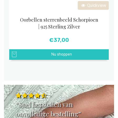
Quickview
Oorbellen sterrenbeeld Schorpioen
| 925 Sterling Zilver
€
37,00
Nu shoppen
“Snel herstellen van
onvolledige bestelling”