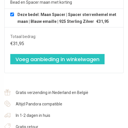
Bead en Spacer maan met korting
Zilver
aantal
Deze bedel: Maan Spacer | Spacer sterrenhemel met
maan | Blauw emaille | 925 Sterling Zilver
€
31,95
Totaal bedrag:
€
31,95
Voeg aanbieding in winkelwagen
Gratis verzending in Nederland en België
Altijd Pandora compatible
In 1-2 dagen in huis
Gratis retour