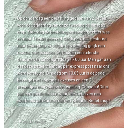
Op donderdag een bestelling gedaan van 2 bedels
voor de verjaardag van onze tweeling de dinsdag
erop. Zaterdag de bestelling ontvangen, echter was
er maar 1 bedel geleverd. Gelijk een mail gestuurd
naar bedel.shop. Er volgde op zaterdag gelijk een
reactie, met excuses. Wij hadden een uiterste
deadline van dinsdagmiddag 17.00 uur. Men gaf aan
dat deze bedel maandag per express post naar ons
werd verstuurd. Dinsdag om 13.05 uur is de bedel
bezorgd met nogmaals excuses en een 2
presentjes erbij voor onze tweeling. Chapeau! Dit is
pas een goede service waar veel bedrijven een
voorbeeld aan kunnen nemen. Bedankt Bedel.shop !
- R van de Zanden