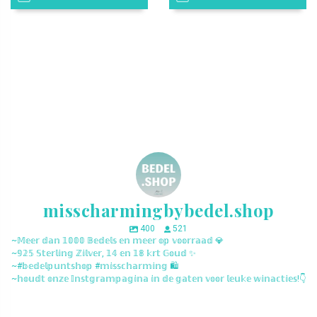
misscharmingbybedel.shop
400
521
~𝕄𝕖𝕖𝕣 𝕕𝕒𝕟 𝟙𝟘𝟘𝟘 𝔹𝕖𝕕𝕖𝕝𝕤 𝕖𝕟 𝕞𝕖𝕖𝕣 𝕠𝕡 𝕧𝕠𝕠𝕣𝕣𝕒𝕒𝕕 💎
~𝟡𝟚𝟝 𝕊𝕥𝕖𝕣𝕝𝕚𝕟𝕘 ℤ𝕚𝕝𝕧𝕖𝕣, 𝟙𝟜 𝕖𝕟 𝟙𝟠 𝕜𝕣𝕥 𝔾𝕠𝕦𝕕 ✨
~#𝕓𝕖𝕕𝕖𝕝𝕡𝕦𝕟𝕥𝕤𝕙𝕠𝕡 #𝕞𝕚𝕤𝕤𝕔𝕙𝕒𝕣𝕞𝕚𝕟𝕘 🛍️
~𝕙𝕠𝕦𝕕𝕥 𝕠𝕟𝕫𝕖 𝕀𝕟𝕤𝕥𝕘𝕣𝕒𝕞𝕡𝕒𝕘𝕚𝕟𝕒 𝕚𝕟 𝕕𝕖 𝕘𝕒𝕥𝕖𝕟 𝕧𝕠𝕠𝕣 𝕝𝕖𝕦𝕜𝕖 𝕨𝕚𝕟𝕒𝕔𝕥𝕚𝕖𝕤!👇
misscharmingbybedel.shop