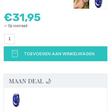
€
31,95
Op voorraad
Maan
Spacer
|
TOEVOEGEN AAN WINKELWAGEN
Spacer
sterrenhemel
met
maan
|
MAAN DEAL 🌙
Blauw
emaille
|
925
Sterling