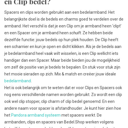
en Clip bedel?
Spacers en clips worden gebruikt aan een bedelarmband. Het
belangrijkste doel is de bedels en charms goed te verdelen over de
armband. Het verschil is dat je een Clip om je armband heen ‘clipt’
en een Spacer om je armband heen
schuift
. Ze hebben beide
dezelfde functie: jouw bedels op hun plek houden. De Clip heeft
een scharnier en kun je open en dicht klikken. Als je de bedels aan
je bedelarmband heel vaak wilt wisselen, is een Clip wellicht iets
handiger dan een Spacer. Maar beide bieden jou de mogelijkheid
om zelf de positie van je bedels te bepalen. En stuk voor stuk zijn
het mooie sieraden op zich. Mix & match en creëer jouw ideale
bedelarmband
.
Het is ook belangrijk om te weten dat er voor Clips en Spacers ook
nog eens verschillende namen worden gebruikt. Zo wordt een clip
ook wel clip stopper, clip charm of clip bedel genoemd. En een
andere naam voor spacer is afstandhouder. Je kunt hier zien hoe
het
Pandora armband systeem
met spacers werkt. De
armbanden, clips en spacers van Bedel.Shop werken volgens