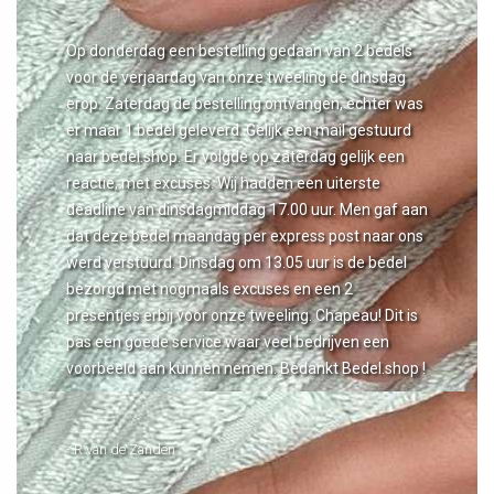
Op donderdag een bestelling gedaan van 2 bedels
voor de verjaardag van onze tweeling de dinsdag
erop. Zaterdag de bestelling ontvangen, echter was
er maar 1 bedel geleverd. Gelijk een mail gestuurd
naar bedel.shop. Er volgde op zaterdag gelijk een
reactie, met excuses. Wij hadden een uiterste
deadline van dinsdagmiddag 17.00 uur. Men gaf aan
dat deze bedel maandag per express post naar ons
werd verstuurd. Dinsdag om 13.05 uur is de bedel
bezorgd met nogmaals excuses en een 2
presentjes erbij voor onze tweeling. Chapeau! Dit is
pas een goede service waar veel bedrijven een
voorbeeld aan kunnen nemen. Bedankt Bedel.shop !
- R van de Zanden