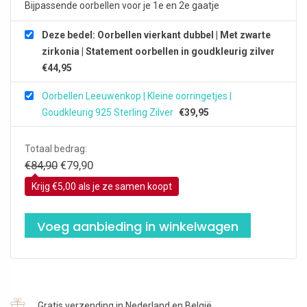
Bijpassende oorbellen voor je 1e en 2e gaatje
aantal
Deze bedel: Oorbellen vierkant dubbel | Met zwarte
zirkonia | Statement oorbellen in goudkleurig zilver
€
44,95
Oorbellen Leeuwenkop | Kleine oorringetjes |
Goudkleurig 925 Sterling Zilver
€
39,95
Totaal bedrag:
Oorspronkelijke
Huidige
€
84,90
€
79,90
prijs
prijs
Krijg €5,00 als je ze samen koopt
was:
is:
€84,90.
€79,90.
Voeg aanbieding in winkelwagen
Gratis verzending in Nederland en België