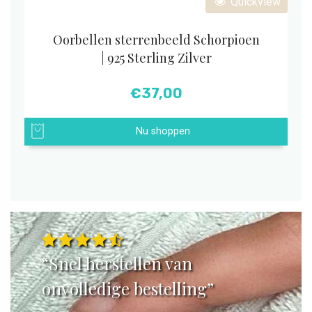
Quickview
Oorbellen sterrenbeeld Schorpioen
| 925 Sterling Zilver
€
37,00
Nu shoppen
“Snel herstellen van
onvolledige bestelling”