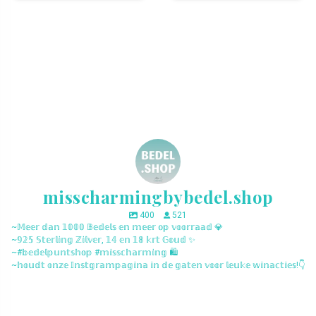
misscharmingbybedel.shop
400
521
~𝕄𝕖𝕖𝕣 𝕕𝕒𝕟 𝟙𝟘𝟘𝟘 𝔹𝕖𝕕𝕖𝕝𝕤 𝕖𝕟 𝕞𝕖𝕖𝕣 𝕠𝕡 𝕧𝕠𝕠𝕣𝕣𝕒𝕒𝕕 💎
~𝟡𝟚𝟝 𝕊𝕥𝕖𝕣𝕝𝕚𝕟𝕘 ℤ𝕚𝕝𝕧𝕖𝕣, 𝟙𝟜 𝕖𝕟 𝟙𝟠 𝕜𝕣𝕥 𝔾𝕠𝕦𝕕 ✨
~#𝕓𝕖𝕕𝕖𝕝𝕡𝕦𝕟𝕥𝕤𝕙𝕠𝕡 #𝕞𝕚𝕤𝕤𝕔𝕙𝕒𝕣𝕞𝕚𝕟𝕘 🛍️
~𝕙𝕠𝕦𝕕𝕥 𝕠𝕟𝕫𝕖 𝕀𝕟𝕤𝕥𝕘𝕣𝕒𝕞𝕡𝕒𝕘𝕚𝕟𝕒 𝕚𝕟 𝕕𝕖 𝕘𝕒𝕥𝕖𝕟 𝕧𝕠𝕠𝕣 𝕝𝕖𝕦𝕜𝕖 𝕨𝕚𝕟𝕒𝕔𝕥𝕚𝕖𝕤!👇
misscharmingbybedel.shop
misscharmingbybedel.shop
misscharmingbybedel.shop