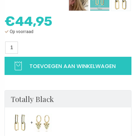
€
44,95
Op voorraad
Oorbellen
vierkant
dubbel
TOEVOEGEN AAN WINKELWAGEN
|
Met
zwarte
zirkonia
|
Totally Black
Statement
oorbellen
in
goudkleurig
zilver