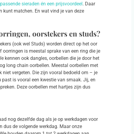
r passende sieraden én een prijsvoordeel
. Daar
en kunt matchen. En wat vind je van deze
oorringen, oorstekers en studs?
stekers (ook wel Studs) worden direct op het oor
f oorringen is meestal sprake van een ring die je
e kennen ook dangles, oorbellen die je door het
nog long chain oorbellen. Meestal oorbellen met
 niet vergeten. Die zijn vooral bedoeld om – je
u past is vooral een kwestie van smaak. Jij, en
reken. Deze oorbellen met hartjes zijn dus
raad nog dezelfde dag als je op werkdagen voor
len dus de volgende werkdag. Maar onze
e. We houden daarom 1
tot 2
werkdagen aan.