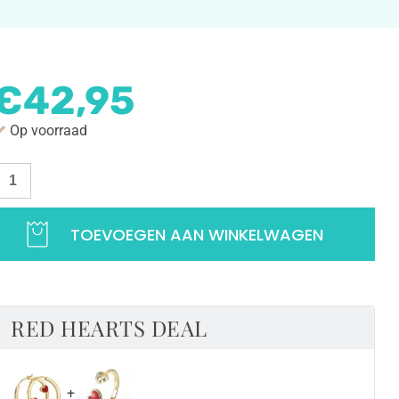
€
42,95
Op voorraad
orbellen
et
ode
TOEVOEGEN AAN WINKELWAGEN
artjes
orringen
art
RED HEARTS DEAL
25
terling
ilver