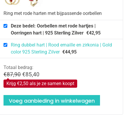
antal
Ring met rode harten met bijpassende oorbellen
Deze bedel: Oorbellen met rode hartjes |
Oorringen hart | 925 Sterling Zilver
€
42,95
Ring dubbel hart | Rood emaille en zirkonia | Gold
color 925 Sterling Zilver
€
44,95
Totaal bedrag:
Oorspronkelijke
Huidige
€
87,90
€
85,40
prijs
prijs
Krijg €2,50 als je ze samen koopt
was:
is:
€87,90.
€85,40.
Voeg aanbieding in winkelwagen