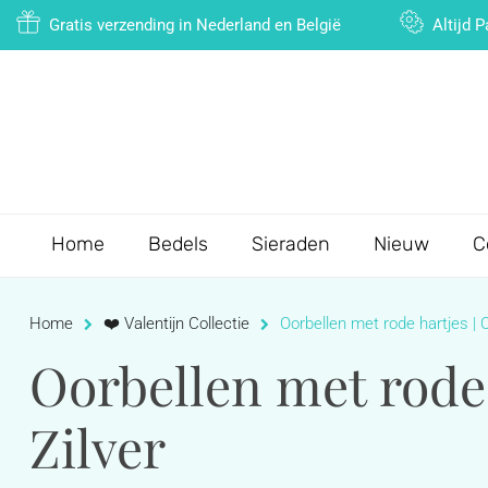
Gratis verzending in Nederland en België
Altijd 
Home
Bedels
Sieraden
Nieuw
C
Home
❤️ Valentijn Collectie
Oorbellen met rode hartjes | O
Oorbellen met rode 
Zilver