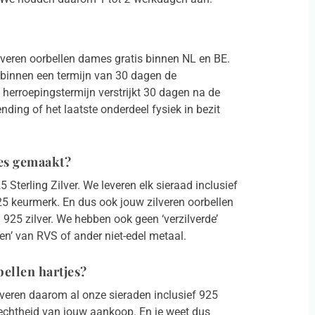
lveren oorbellen dames gratis binnen NL en BE.
m binnen een termijn van 30 dagen de
herroepingstermijn verstrijkt 30 dagen na de
ing of het laatste onderdeel fysiek in bezit
jes gemaakt?
Sterling Zilver. We leveren elk sieraad inclusief
 925 keurmerk. En dus ook jouw zilveren oorbellen
 925 zilver. We hebben ook geen ‘verzilverde’
en’ van RVS of ander niet-edel metaal.
bellen hartjes?
leveren daarom al onze sieraden inclusief 925
de echtheid van jouw aankoop. En je weet dus