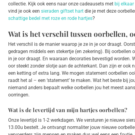
collectie. Kijk ook eens naar onze cadeausets met
bij elkaa
vind je ook een
sieraden giftset hart
die je met deze oorbell
schattige bedel met roze en rode hartjes
?
Wat is het verschil tussen oorbellen, 
Het verschil is de manier waarop je ze in je oor draagt. Oor
gedragen middels een stekertje (en zekering). Bij oorbellen o
in je oor draagt. En waaraan decoraties bevestigd worden. W
oor steekt zonder slotje aan de achterkant. Dan zijn er ook 
een ketting of extra lang. We mogen statement oorbellen ook
raadt het al – een ‘statement’ te maken. Wat het beste bij jo
niemand anders bepaalt welke oorbellen jou het meest aansp
oorringen.
Wat is de levertijd van mijn hartjes oorbellen?
Onze levertijd is 1-2 werkdagen. We versturen je nieuwe sie
13.00u bestelt. Je ontvangt normaliter jouw nieuwe oorbel
vervoerders zijn mensen en maken dus wel eens een foutj