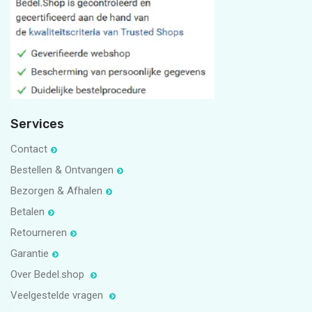
#bedelpuntshop
11
1
5
1
Services
Contact
Bestellen & Ontvangen
Bezorgen & Afhalen
Betalen
Retourneren
Garantie
Over Bedel.shop
Veelgestelde vragen