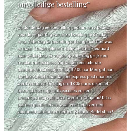
onvolledige bestelling”
Op donderdag een bestelling gedaan van 2 bedels
voor de verjaardag van onze tweeling de dinsdag
erop. Zaterdag de bestelling ontvangen, echter was
er maar 1 bedel geleverd. Gelijk een mail gestuurd
naar bedel.shop. Er volgde op zaterdag gelijk een
reactie, met excuses. Wij hadden een uiterste
deadline van dinsdagmiddag 17.00 uur. Men gaf aan
dat deze bedel maandag per express post naar ons
werd verstuurd. Dinsdag om 13.05 uur is de bedel
bezorgd met nogmaals excuses en een 2
presentjes erbij voor onze tweeling. Chapeau! Dit is
pas een goede service waar veel bedrijven een
voorbeeld aan kunnen nemen. Bedankt Bedel.shop !