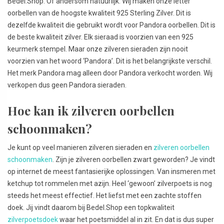
Bedel.Shop. Of andersom natuurlijk. Wij maken onze letter
oorbellen van de hoogste kwaliteit 925 Sterling Zilver. Dit is
dezelfde kwaliteit die gebruikt wordt voor Pandora oorbellen. Dit is
de beste kwaliteit zilver. Elk sieraad is voorzien van een 925
keurmerk stempel. Maar onze zilveren sieraden zijn nooit
voorzien van het woord ‘Pandora’. Dit is het belangrijkste verschil.
Het merk Pandora mag alleen door Pandora verkocht worden. Wij
verkopen dus geen Pandora sieraden.
Hoe kan ik zilveren oorbellen
schoonmaken?
Je kunt op veel manieren zilveren sieraden en
zilveren oorbellen
schoonmaken
. Zijn je zilveren oorbellen zwart geworden? Je vindt
op internet de meest fantasierijke oplossingen. Van insmeren met
ketchup tot rommelen met azijn. Heel ‘gewoon’ zilverpoets is nog
steeds het meest effectief. Het liefst met een zachte stoffen
doek. Jij vindt daarom bij Bedel.Shop een topkwaliteit
zilverpoetsdoek
waar het poetsmiddel al in zit. En dat is dus super