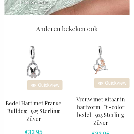
- R van de Zanden
Anderen bekeken ook
Quickview
Quickview
Vrouw met gitaar in
Bedel Hart met Franse
hartvorm | Bi-color
Bulldog | 925 Sterling
bedel | 925 Sterling
Zilver
Zilver
€
33,95