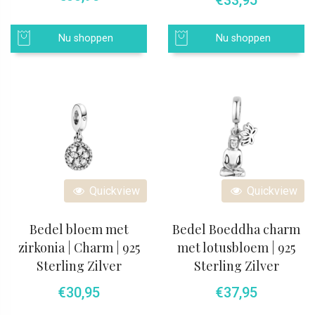
€
33,95
Nu shoppen
Nu shoppen
Quickview
Quickview
Bedel bloem met
Bedel Boeddha charm
zirkonia | Charm | 925
met lotusbloem | 925
Sterling Zilver
Sterling Zilver
€
30,95
€
37,95