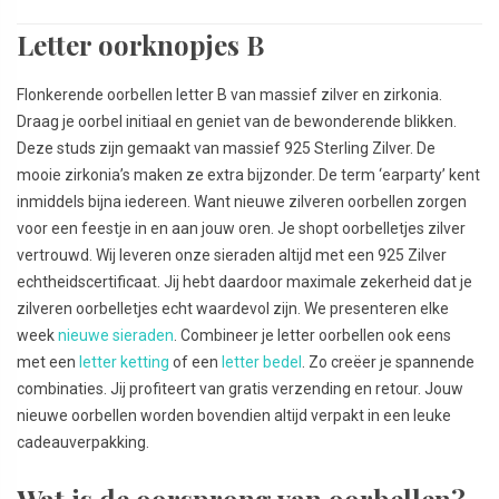
Letter oorknopjes B
Flonkerende oorbellen letter B van massief zilver en zirkonia.
Draag je oorbel initiaal en geniet van de bewonderende blikken.
Deze studs zijn gemaakt van massief 925 Sterling Zilver. De
mooie zirkonia’s maken ze extra bijzonder. De term ‘earparty’ kent
inmiddels bijna iedereen. Want nieuwe zilveren oorbellen zorgen
voor een feestje in en aan jouw oren. Je shopt oorbelletjes zilver
vertrouwd. Wij leveren onze sieraden altijd met een 925 Zilver
echtheidscertificaat. Jij hebt daardoor maximale zekerheid dat je
zilveren oorbelletjes echt waardevol zijn. We presenteren elke
week
nieuwe sieraden
. Combineer je letter oorbellen ook eens
met een
letter ketting
of een
letter bedel
. Zo creëer je spannende
combinaties. Jij profiteert van gratis verzending en retour. Jouw
nieuwe oorbellen worden bovendien altijd verpakt in een leuke
cadeauverpakking.
Wat is de oorsprong van oorbellen?