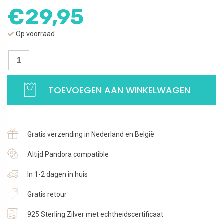
€
29,95
Op voorraad
Oorbellen
Letter
B
TOEVOEGEN AAN WINKELWAGEN
|
Studs
zilver
met
Gratis verzending in Nederland en België
zirkonia
|
Altijd Pandora compatible
925
In 1-2 dagen in huis
Sterling
Zilver
Gratis retour
aantal
925 Sterling Zilver met echtheidscertificaat