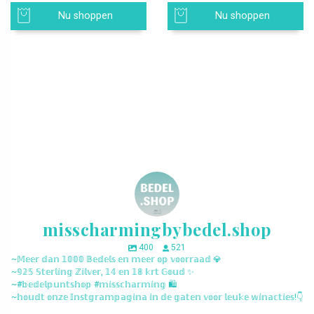
Nu shoppen
Nu shoppen
misscharmingbybedel.shop
400
521
~𝕄𝕖𝕖𝕣 𝕕𝕒𝕟 𝟙𝟘𝟘𝟘 𝔹𝕖𝕕𝕖𝕝𝕤 𝕖𝕟 𝕞𝕖𝕖𝕣 𝕠𝕡 𝕧𝕠𝕠𝕣𝕣𝕒𝕒𝕕 💎
~𝟡𝟚𝟝 𝕊𝕥𝕖𝕣𝕝𝕚𝕟𝕘 ℤ𝕚𝕝𝕧𝕖𝕣, 𝟙𝟜 𝕖𝕟 𝟙𝟠 𝕜𝕣𝕥 𝔾𝕠𝕦𝕕 ✨
~#𝕓𝕖𝕕𝕖𝕝𝕡𝕦𝕟𝕥𝕤𝕙𝕠𝕡 #𝕞𝕚𝕤𝕤𝕔𝕙𝕒𝕣𝕞𝕚𝕟𝕘 🛍️
~𝕙𝕠𝕦𝕕𝕥 𝕠𝕟𝕫𝕖 𝕀𝕟𝕤𝕥𝕘𝕣𝕒𝕞𝕡𝕒𝕘𝕚𝕟𝕒 𝕚𝕟 𝕕𝕖 𝕘𝕒𝕥𝕖𝕟 𝕧𝕠𝕠𝕣 𝕝𝕖𝕦𝕜𝕖 𝕨𝕚𝕟𝕒𝕔𝕥𝕚𝕖𝕤!👇