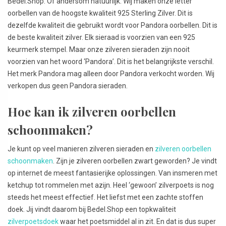
Bedel.Shop. Of andersom natuurlijk. Wij maken onze letter
oorbellen van de hoogste kwaliteit 925 Sterling Zilver. Dit is
dezelfde kwaliteit die gebruikt wordt voor Pandora oorbellen. Dit is
de beste kwaliteit zilver. Elk sieraad is voorzien van een 925
keurmerk stempel. Maar onze zilveren sieraden zijn nooit
voorzien van het woord ‘Pandora’. Dit is het belangrijkste verschil.
Het merk Pandora mag alleen door Pandora verkocht worden. Wij
verkopen dus geen Pandora sieraden.
Hoe kan ik zilveren oorbellen
schoonmaken?
Je kunt op veel manieren zilveren sieraden en
zilveren oorbellen
schoonmaken
. Zijn je zilveren oorbellen zwart geworden? Je vindt
op internet de meest fantasierijke oplossingen. Van insmeren met
ketchup tot rommelen met azijn. Heel ‘gewoon’ zilverpoets is nog
steeds het meest effectief. Het liefst met een zachte stoffen
doek. Jij vindt daarom bij Bedel.Shop een topkwaliteit
zilverpoetsdoek
waar het poetsmiddel al in zit. En dat is dus super