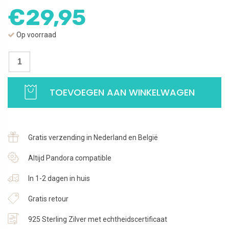
€
29,95
Op voorraad
Oorbellen
Letter
G
TOEVOEGEN AAN WINKELWAGEN
|
Studs
zilver
met
Gratis verzending in Nederland en België
zirkonia
|
Altijd Pandora compatible
925
In 1-2 dagen in huis
Sterling
Zilver
Gratis retour
aantal
925 Sterling Zilver met echtheidscertificaat