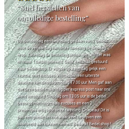
“Snel herstellen van
onvolledige bestelling”
Op donderdag een bestelling gedaan van 2 bedels
voor de verjaardag van onze tweeling de dinsdag
erop. Zaterdag de bestelling ontvangen, echter was
er maar 1 bedel geleverd. Gelijk een mail gestuurd
naar bedel.shop. Er volgde op zaterdag gelijk een
reactie, met excuses. Wij hadden een uiterste
deadline van dinsdagmiddag 17.00 uur. Men gaf aan
dat deze bedel maandag per express post naar ons
werd verstuurd. Dinsdag om 13.05 uur is de bedel
bezorgd met nogmaals excuses en een 2
presentjes erbij voor onze tweeling. Chapeau! Dit is
pas een goede service waar veel bedrijven een
voorbeeld aan kunnen nemen. Bedankt Bedel.shop !