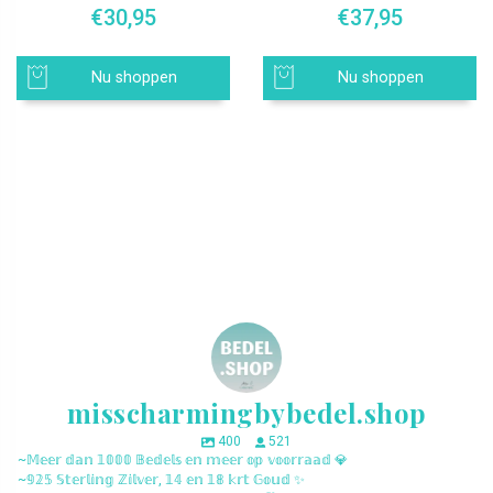
€
30,95
€
37,95
Nu shoppen
Nu shoppen
misscharmingbybedel.shop
400
521
~𝕄𝕖𝕖𝕣 𝕕𝕒𝕟 𝟙𝟘𝟘𝟘 𝔹𝕖𝕕𝕖𝕝𝕤 𝕖𝕟 𝕞𝕖𝕖𝕣 𝕠𝕡 𝕧𝕠𝕠𝕣𝕣𝕒𝕒𝕕 💎
~𝟡𝟚𝟝 𝕊𝕥𝕖𝕣𝕝𝕚𝕟𝕘 ℤ𝕚𝕝𝕧𝕖𝕣, 𝟙𝟜 𝕖𝕟 𝟙𝟠 𝕜𝕣𝕥 𝔾𝕠𝕦𝕕 ✨