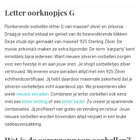
Letter oorknopjes G
Flonkerende oorbellen letter G van massief zilver en zirkonia.
Draag je oorbel initiaal en geniet van de bewonderende blikken.
Deze studs zijn gemaakt van massief 925 Sterling Zilver. De
mooie zirkonia’s maken ze extra bijzonder. De term ‘earparty’ kent
inmiddels bijna iedereen. Want nieuwe zilveren oorbellen zorgen
voor een feestje in en aan jouw oren. Je shopt oorbelletjes zilver
vertrouwd. Wij leveren onze sieraden altijd met een 925 Zilver
echtheidscertificaat. Jij hebt daardoor maximale zekerheid dat je
zilveren oorbelletjes echt waardevol zijn. We presenteren elke
week
nieuwe sieraden
. Combineer je letter oorbellen ook eens
met een
letter ketting
of een
letter bedel
. Zo creëer je spannende
combinaties. Jij profiteert van gratis verzending en retour. Jouw
nieuwe oorbellen worden bovendien altijd verpakt in een leuke
cadeauverpakking.
Wat is de oorsprong van oorbellen?