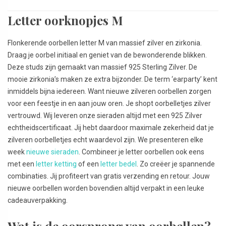
Letter oorknopjes M
Flonkerende oorbellen letter M van massief zilver en zirkonia.
Draag je oorbel initiaal en geniet van de bewonderende blikken.
Deze studs zijn gemaakt van massief 925 Sterling Zilver. De
mooie zirkonia’s maken ze extra bijzonder. De term ‘earparty’ kent
inmiddels bijna iedereen. Want nieuwe zilveren oorbellen zorgen
voor een feestje in en aan jouw oren. Je shopt oorbelletjes zilver
vertrouwd. Wij leveren onze sieraden altijd met een 925 Zilver
echtheidscertificaat. Jij hebt daardoor maximale zekerheid dat je
zilveren oorbelletjes echt waardevol zijn. We presenteren elke
week
nieuwe sieraden
. Combineer je letter oorbellen ook eens
met een
letter ketting
of een
letter bedel
. Zo creëer je spannende
combinaties. Jij profiteert van gratis verzending en retour. Jouw
nieuwe oorbellen worden bovendien altijd verpakt in een leuke
cadeauverpakking.
Wat is de oorsprong van oorbellen?