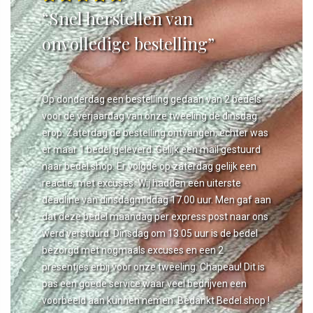
“Snel herstellen van
onvolledige bestelling”
Op donderdag een bestelling gedaan van 2 bedels
voor de verjaardag van onze tweeling de dinsdag
erop. Zaterdag de bestelling ontvangen, echter was
er maar 1 bedel geleverd. Gelijk een mail gestuurd
naar bedel.shop. Er volgde op zaterdag gelijk een
reactie, met excuses. Wij hadden een uiterste
deadline van dinsdagmiddag 17.00 uur. Men gaf aan
dat deze bedel maandag per express post naar ons
werd verstuurd. Dinsdag om 13.05 uur is de bedel
bezorgd met nogmaals excuses en een 2
presentjes erbij voor onze tweeling. Chapeau! Dit is
pas een goede service waar veel bedrijven een
voorbeeld aan kunnen nemen. Bedankt Bedel.shop !