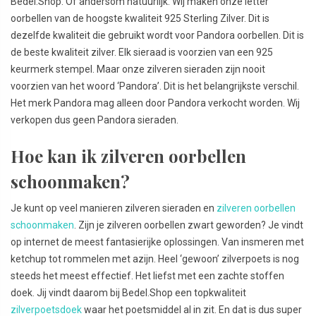
Bedel.Shop. Of andersom natuurlijk. Wij maken onze letter
oorbellen van de hoogste kwaliteit 925 Sterling Zilver. Dit is
dezelfde kwaliteit die gebruikt wordt voor Pandora oorbellen. Dit is
de beste kwaliteit zilver. Elk sieraad is voorzien van een 925
keurmerk stempel. Maar onze zilveren sieraden zijn nooit
voorzien van het woord ‘Pandora’. Dit is het belangrijkste verschil.
Het merk Pandora mag alleen door Pandora verkocht worden. Wij
verkopen dus geen Pandora sieraden.
Hoe kan ik zilveren oorbellen
schoonmaken?
Je kunt op veel manieren zilveren sieraden en
zilveren oorbellen
schoonmaken
. Zijn je zilveren oorbellen zwart geworden? Je vindt
op internet de meest fantasierijke oplossingen. Van insmeren met
ketchup tot rommelen met azijn. Heel ‘gewoon’ zilverpoets is nog
steeds het meest effectief. Het liefst met een zachte stoffen
doek. Jij vindt daarom bij Bedel.Shop een topkwaliteit
zilverpoetsdoek
waar het poetsmiddel al in zit. En dat is dus super