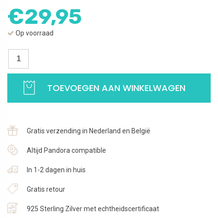
€
29,95
Op voorraad
Oorbellen
Letter
M
TOEVOEGEN AAN WINKELWAGEN
|
Studs
zilver
met
Gratis verzending in Nederland en België
zirkonia
|
Altijd Pandora compatible
925
In 1-2 dagen in huis
Sterling
Zilver
Gratis retour
aantal
925 Sterling Zilver met echtheidscertificaat