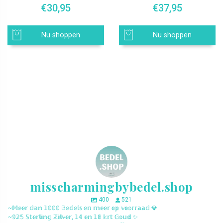
€
30,95
€
37,95
Nu shoppen
Nu shoppen
misscharmingbybedel.shop
400
521
~𝕄𝕖𝕖𝕣 𝕕𝕒𝕟 𝟙𝟘𝟘𝟘 𝔹𝕖𝕕𝕖𝕝𝕤 𝕖𝕟 𝕞𝕖𝕖𝕣 𝕠𝕡 𝕧𝕠𝕠𝕣𝕣𝕒𝕒𝕕 💎
~𝟡𝟚𝟝 𝕊𝕥𝕖𝕣𝕝𝕚𝕟𝕘 ℤ𝕚𝕝𝕧𝕖𝕣, 𝟙𝟜 𝕖𝕟 𝟙𝟠 𝕜𝕣𝕥 𝔾𝕠𝕦𝕕 ✨