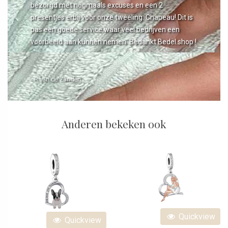
bezorgd met nogmaals excuses en een 2
presentjes erbij voor onze tweeling. Chapeau! Dit is
pas een goede service waar veel bedrijven een
voorbeeld aan kunnen nemen. Bedankt Bedel.shop !
- R van de Zanden
Anderen bekeken ook
Quickview
Quickview