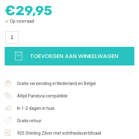
€
29,95
Op voorraad
Oorbellen
Letter
U
TOEVOEGEN AAN WINKELWAGEN
|
Studs
zilver
met
Gratis verzending in Nederland en België
zirkonia
|
Altijd Pandora compatible
925
In 1-2 dagen in huis
Sterling
Zilver
Gratis retour
aantal
925 Sterling Zilver met echtheidscertificaat