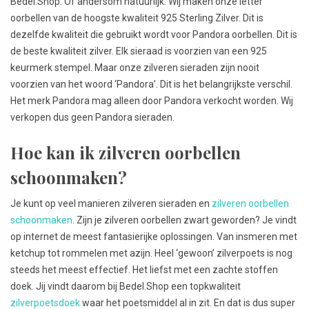
Bedel.Shop. Of andersom natuurlijk. Wij maken onze letter
oorbellen van de hoogste kwaliteit 925 Sterling Zilver. Dit is
dezelfde kwaliteit die gebruikt wordt voor Pandora oorbellen. Dit is
de beste kwaliteit zilver. Elk sieraad is voorzien van een 925
keurmerk stempel. Maar onze zilveren sieraden zijn nooit
voorzien van het woord ‘Pandora’. Dit is het belangrijkste verschil.
Het merk Pandora mag alleen door Pandora verkocht worden. Wij
verkopen dus geen Pandora sieraden.
Hoe kan ik zilveren oorbellen
schoonmaken?
Je kunt op veel manieren zilveren sieraden en
zilveren oorbellen
schoonmaken
. Zijn je zilveren oorbellen zwart geworden? Je vindt
op internet de meest fantasierijke oplossingen. Van insmeren met
ketchup tot rommelen met azijn. Heel ‘gewoon’ zilverpoets is nog
steeds het meest effectief. Het liefst met een zachte stoffen
doek. Jij vindt daarom bij Bedel.Shop een topkwaliteit
zilverpoetsdoek
waar het poetsmiddel al in zit. En dat is dus super