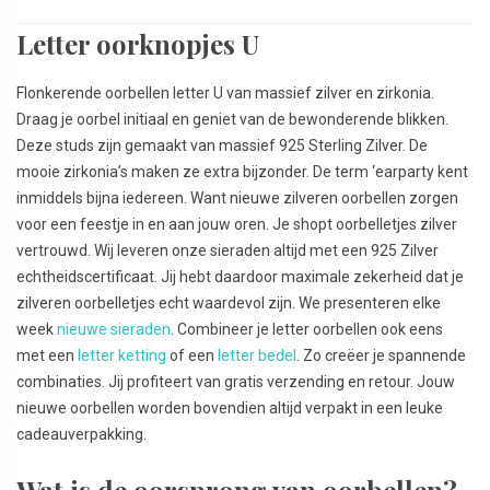
Letter oorknopjes U
Flonkerende oorbellen letter U van massief zilver en zirkonia.
Draag je oorbel initiaal en geniet van de bewonderende blikken.
Deze studs zijn gemaakt van massief 925 Sterling Zilver. De
mooie zirkonia’s maken ze extra bijzonder. De term ‘earparty kent
inmiddels bijna iedereen. Want nieuwe zilveren oorbellen zorgen
voor een feestje in en aan jouw oren. Je shopt oorbelletjes zilver
vertrouwd. Wij leveren onze sieraden altijd met een 925 Zilver
echtheidscertificaat. Jij hebt daardoor maximale zekerheid dat je
zilveren oorbelletjes echt waardevol zijn. We presenteren elke
week
nieuwe sieraden
. Combineer je letter oorbellen ook eens
met een
letter ketting
of een
letter bedel
. Zo creëer je spannende
combinaties. Jij profiteert van gratis verzending en retour. Jouw
nieuwe oorbellen worden bovendien altijd verpakt in een leuke
cadeauverpakking.
Wat is de oorsprong van oorbellen?