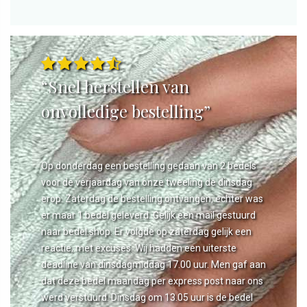
“Snel herstellen van
onvolledige bestelling”
Op donderdag een bestelling gedaan van 2 bedels
voor de verjaardag van onze tweeling de dinsdag
erop. Zaterdag de bestelling ontvangen, echter was
er maar 1 bedel geleverd. Gelijk een mail gestuurd
naar bedel.shop. Er volgde op zaterdag gelijk een
reactie, met excuses. Wij hadden een uiterste
deadline van dinsdagmiddag 17.00 uur. Men gaf aan
dat deze bedel maandag per express post naar ons
werd verstuurd. Dinsdag om 13.05 uur is de bedel