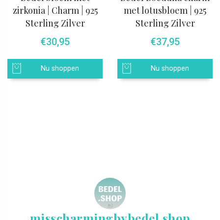
zirkonia | Charm | 925
met lotusbloem | 925
Sterling Zilver
Sterling Zilver
€
30,95
€
37,95
Nu shoppen
Nu shoppen
misscharmingbybedel.shop