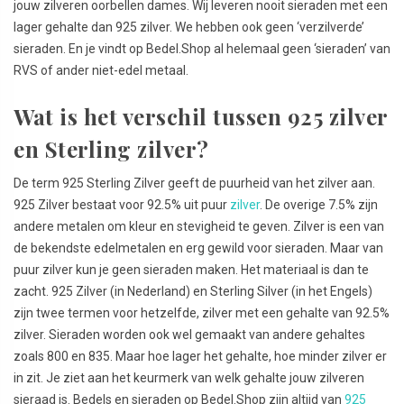
jouw zilveren oorbellen dames. Wij leveren nooit sieraden met een
lager gehalte dan 925 zilver. We hebben ook geen ‘verzilverde’
sieraden. En je vindt op Bedel.Shop al helemaal geen ‘sieraden’ van
RVS of ander niet-edel metaal.
Wat is het verschil tussen 925 zilver
en Sterling zilver?
De term 925 Sterling Zilver geeft de puurheid van het zilver aan.
925 Zilver bestaat voor 92.5% uit puur
zilver
. De overige 7.5% zijn
andere metalen om kleur en stevigheid te geven. Zilver is een van
de bekendste edelmetalen en erg gewild voor sieraden. Maar van
puur zilver kun je geen sieraden maken. Het materiaal is dan te
zacht. 925 Zilver (in Nederland) en Sterling Silver (in het Engels)
zijn twee termen voor hetzelfde, zilver met een gehalte van 92.5%
zilver. Sieraden worden ook wel gemaakt van andere gehaltes
zoals 800 en 835. Maar hoe lager het gehalte, hoe minder zilver er
in zit. Je ziet aan het keurmerk van welk gehalte jouw zilveren
sieraad is. Bedels en sieraden op Bedel.Shop zijn altijd van
925