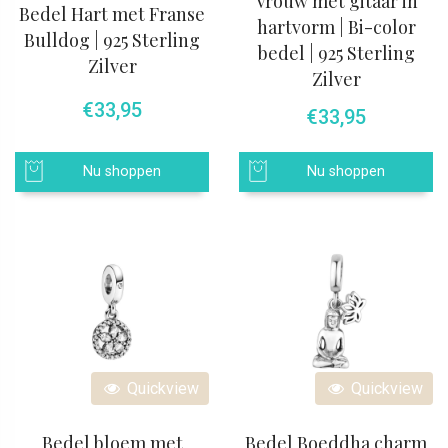
Vrouw met gitaar in
Bedel Hart met Franse
hartvorm | Bi-color
Bulldog | 925 Sterling
bedel | 925 Sterling
Zilver
Zilver
€
33,95
€
33,95
Nu shoppen
Nu shoppen
Quickview
Quickview
Bedel bloem met
Bedel Boeddha charm