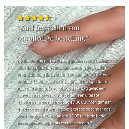
“Snel herstellen van
onvolledige bestelling”
Op donderdag een bestelling gedaan van 2 bedels
voor de verjaardag van onze tweeling de dinsdag
erop. Zaterdag de bestelling ontvangen, echter was
er maar 1 bedel geleverd. Gelijk een mail gestuurd
naar bedel.shop. Er volgde op zaterdag gelijk een
reactie, met excuses. Wij hadden een uiterste
deadline van dinsdagmiddag 17.00 uur. Men gaf aan
dat deze bedel maandag per express post naar ons
werd verstuurd. Dinsdag om 13.05 uur is de bedel
bezorgd met nogmaals excuses en een 2