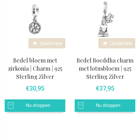
Quickview
Quickview
Bedel bloem met
Bedel Boeddha charm
zirkonia | Charm | 925
met lotusbloem | 925
Sterling Zilver
Sterling Zilver
€
30,95
€
37,95
Nu shoppen
Nu shoppen