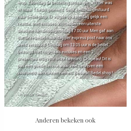
erop. Zaterdag de bestelling ontvangen, echter was
er maar 1 bedel geleverd. Gelijk een mail gestuurd
naar bedel.shop. Er volgde op zaterdag gelijk een
reactie, met excuses. Wij hadden een uiterste
deadline van dinsdagmiddag 17.00 uur. Men gaf aan
dat deze bedel maandag per express post naar ons
werd verstuurd. Dinsdag om 13.05 uur is de bedel
bezorgd met nogmaals excuses en een 2
presentjes erbij voor onze tweeling. Chapeau! Dit is
pas een goede service waar veel bedrijven een
voorbeeld aan kunnen nemen. Bedankt Bedel.shop !
- R van de Zanden
Anderen bekeken ook