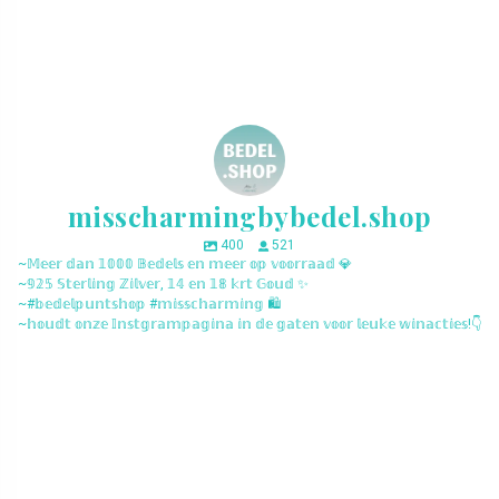
misscharmingbybedel.shop
400
521
~𝕄𝕖𝕖𝕣 𝕕𝕒𝕟 𝟙𝟘𝟘𝟘 𝔹𝕖𝕕𝕖𝕝𝕤 𝕖𝕟 𝕞𝕖𝕖𝕣 𝕠𝕡 𝕧𝕠𝕠𝕣𝕣𝕒𝕒𝕕 💎
~𝟡𝟚𝟝 𝕊𝕥𝕖𝕣𝕝𝕚𝕟𝕘 ℤ𝕚𝕝𝕧𝕖𝕣, 𝟙𝟜 𝕖𝕟 𝟙𝟠 𝕜𝕣𝕥 𝔾𝕠𝕦𝕕 ✨
~#𝕓𝕖𝕕𝕖𝕝𝕡𝕦𝕟𝕥𝕤𝕙𝕠𝕡 #𝕞𝕚𝕤𝕤𝕔𝕙𝕒𝕣𝕞𝕚𝕟𝕘 🛍️
~𝕙𝕠𝕦𝕕𝕥 𝕠𝕟𝕫𝕖 𝕀𝕟𝕤𝕥𝕘𝕣𝕒𝕞𝕡𝕒𝕘𝕚𝕟𝕒 𝕚𝕟 𝕕𝕖 𝕘𝕒𝕥𝕖𝕟 𝕧𝕠𝕠𝕣 𝕝𝕖𝕦𝕜𝕖 𝕨𝕚𝕟𝕒𝕔𝕥𝕚𝕖𝕤!👇
misscharmingbybedel.shop
misscharmingbybedel.shop
misscharmingbybedel.shop
misscharmingbybedel.shop
misscharmingbybedel.shop
misscharmingbybedel.shop
misscharmingbybedel.shop
misscharmingbybedel.shop
misscharmingbybedel.shop
misscharmingbybedel.shop
misscharmingbybedel.shop