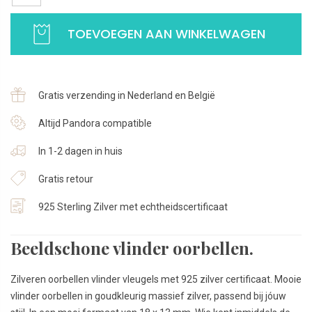
Vlinder
vleugels
TOEVOEGEN AAN WINKELWAGEN
|
Oorstekers
gold
color
Gratis verzending in Nederland en België
|
925
Altijd Pandora compatible
Sterling
In 1-2 dagen in huis
Zilver
aantal
Gratis retour
925 Sterling Zilver met echtheidscertificaat
Beeldschone vlinder oorbellen.
Zilveren oorbellen vlinder vleugels met 925 zilver certificaat. Mooie
vlinder oorbellen in goudkleurig massief zilver, passend bij jóuw