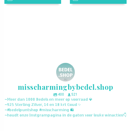
misscharmingbybedel.shop
400
521
~𝕄𝕖𝕖𝕣 𝕕𝕒𝕟 𝟙𝟘𝟘𝟘 𝔹𝕖𝕕𝕖𝕝𝕤 𝕖𝕟 𝕞𝕖𝕖𝕣 𝕠𝕡 𝕧𝕠𝕠𝕣𝕣𝕒𝕒𝕕 💎
~𝟡𝟚𝟝 𝕊𝕥𝕖𝕣𝕝𝕚𝕟𝕘 ℤ𝕚𝕝𝕧𝕖𝕣, 𝟙𝟜 𝕖𝕟 𝟙𝟠 𝕜𝕣𝕥 𝔾𝕠𝕦𝕕 ✨
~#𝕓𝕖𝕕𝕖𝕝𝕡𝕦𝕟𝕥𝕤𝕙𝕠𝕡 #𝕞𝕚𝕤𝕤𝕔𝕙𝕒𝕣𝕞𝕚𝕟𝕘 🛍️
~𝕙𝕠𝕦𝕕𝕥 𝕠𝕟𝕫𝕖 𝕀𝕟𝕤𝕥𝕘𝕣𝕒𝕞𝕡𝕒𝕘𝕚𝕟𝕒 𝕚𝕟 𝕕𝕖 𝕘𝕒𝕥𝕖𝕟 𝕧𝕠𝕠𝕣 𝕝𝕖𝕦𝕜𝕖 𝕨𝕚𝕟𝕒𝕔𝕥𝕚𝕖𝕤!👇
misscharmingbybedel.shop