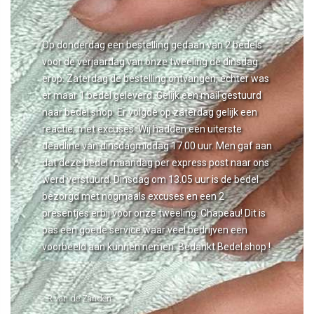
Op donderdag een bestelling gedaan van 2 bedels
voor de verjaardag van onze tweeling de dinsdag
erop. Zaterdag de bestelling ontvangen, echter was
er maar 1 bedel geleverd. Gelijk een mail gestuurd
naar bedel.shop. Er volgde op zaterdag gelijk een
reactie, met excuses. Wij hadden een uiterste
deadline van dinsdagmiddag 17.00 uur. Men gaf aan
dat deze bedel maandag per express post naar ons
werd verstuurd. Dinsdag om 13.05 uur is de bedel
bezorgd met nogmaals excuses en een 2
presentjes erbij voor onze tweeling. Chapeau! Dit is
pas een goede service waar veel bedrijven een
voorbeeld aan kunnen nemen. Bedankt Bedel.shop !
- R van de Zanden