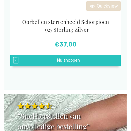
Quickview
Oorbellen sterrenbeeld Schorpioen
| 925 Sterling Zilver
€
37,00
Nu shoppen
“Snel herstellen van
onvolledige bestelling”