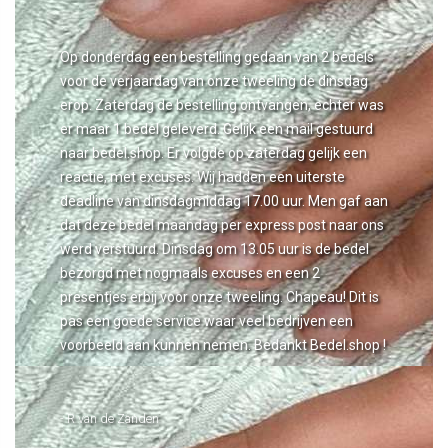
Op donderdag een bestelling gedaan van 2 bedels
voor de verjaardag van onze tweeling de dinsdag
erop. Zaterdag de bestelling ontvangen, echter was
er maar 1 bedel geleverd. Gelijk een mail gestuurd
naar bedel.shop. Er volgde op zaterdag gelijk een
reactie, met excuses. Wij hadden een uiterste
deadline van dinsdagmiddag 17.00 uur. Men gaf aan
dat deze bedel maandag per express post naar ons
werd verstuurd. Dinsdag om 13.05 uur is de bedel
bezorgd met nogmaals excuses en een 2
presentjes erbij voor onze tweeling. Chapeau! Dit is
pas een goede service waar veel bedrijven een
voorbeeld aan kunnen nemen. Bedankt Bedel.shop !
- R van de Zanden