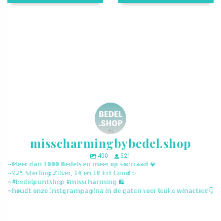
misscharmingbybedel.shop
400
521
~𝕄𝕖𝕖𝕣 𝕕𝕒𝕟 𝟙𝟘𝟘𝟘 𝔹𝕖𝕕𝕖𝕝𝕤 𝕖𝕟 𝕞𝕖𝕖𝕣 𝕠𝕡 𝕧𝕠𝕠𝕣𝕣𝕒𝕒𝕕 💎
~𝟡𝟚𝟝 𝕊𝕥𝕖𝕣𝕝𝕚𝕟𝕘 ℤ𝕚𝕝𝕧𝕖𝕣, 𝟙𝟜 𝕖𝕟 𝟙𝟠 𝕜𝕣𝕥 𝔾𝕠𝕦𝕕 ✨
~#𝕓𝕖𝕕𝕖𝕝𝕡𝕦𝕟𝕥𝕤𝕙𝕠𝕡 #𝕞𝕚𝕤𝕤𝕔𝕙𝕒𝕣𝕞𝕚𝕟𝕘 🛍️
~𝕙𝕠𝕦𝕕𝕥 𝕠𝕟𝕫𝕖 𝕀𝕟𝕤𝕥𝕘𝕣𝕒𝕞𝕡𝕒𝕘𝕚𝕟𝕒 𝕚𝕟 𝕕𝕖 𝕘𝕒𝕥𝕖𝕟 𝕧𝕠𝕠𝕣 𝕝𝕖𝕦𝕜𝕖 𝕨𝕚𝕟𝕒𝕔𝕥𝕚𝕖𝕤!👇
misscharmingbybedel.shop
misscharmingbybedel.shop