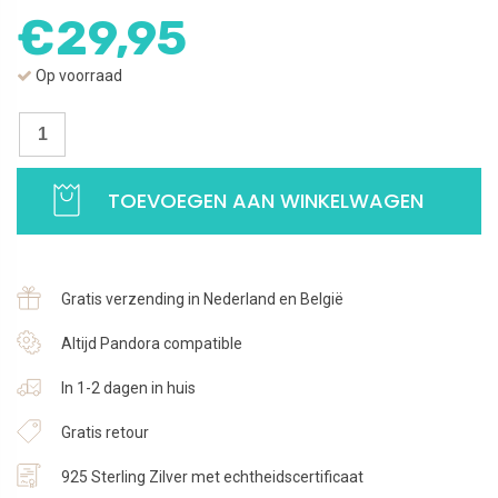
€
29,95
Op voorraad
Oorbellen
Zeester
rosé
TOEVOEGEN AAN WINKELWAGEN
|
Zilveren
oorstekers
|
Gratis verzending in Nederland en België
925
Sterling
Altijd Pandora compatible
Zilver
In 1-2 dagen in huis
aantal
Gratis retour
925 Sterling Zilver met echtheidscertificaat