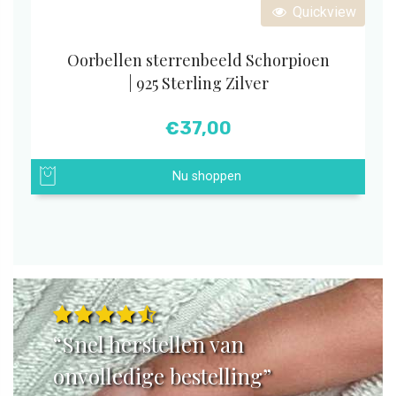
Quickview
Oorbellen sterrenbeeld Schorpioen
| 925 Sterling Zilver
€
37,00
Nu shoppen
“Snel herstellen van
onvolledige bestelling”