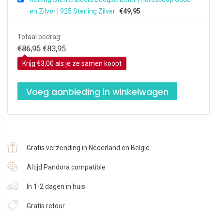
en Zilver | 925 Sterling Zilver
€
49,95
Totaal bedrag:
Oorspronkelijke
Huidige
€
86,95
€
83,95
prijs
prijs
Krijg €3,00 als je ze samen koopt
was:
is:
€86,95.
€83,95.
Voeg aanbieding in winkelwagen
Gratis verzending in Nederland en België
Altijd Pandora compatible
In 1-2 dagen in huis
Gratis retour