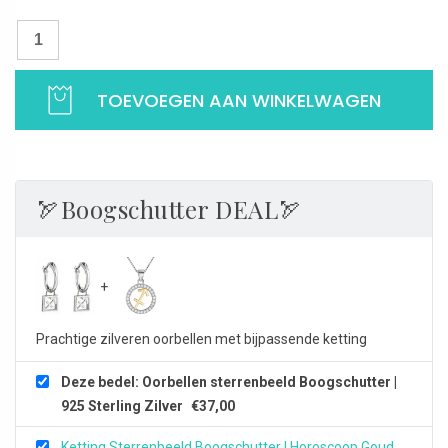
Oorbellen
sterrenbeeld
Boogschutter
TOEVOEGEN AAN WINKELWAGEN
|
925
Sterling
Zilver
aantal
🏹Boogschutter DEAL🏹
Prachtige zilveren oorbellen met bijpassende ketting
Deze bedel: Oorbellen sterrenbeeld Boogschutter |
925 Sterling Zilver
€
37,00
Ketting Sterrenbeeld Boogschutter | Horoscoop Goud