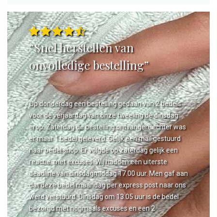
“Snel herstellen van
onvolledige bestelling”
Op donderdag een bestelling gedaan van 2 bedels
voor de verjaardag van onze tweeling de dinsdag
erop. Zaterdag de bestelling ontvangen, echter was
er maar 1 bedel geleverd. Gelijk een mail gestuurd
naar bedel.shop. Er volgde op zaterdag gelijk een
reactie, met excuses. Wij hadden een uiterste
deadline van dinsdagmiddag 17.00 uur. Men gaf aan
dat deze bedel maandag per express post naar ons
werd verstuurd. Dinsdag om 13.05 uur is de bedel
bezorgd met nogmaals excuses en een 2