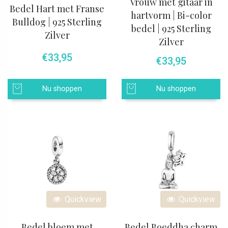
Vrouw met gitaar in
Bedel Hart met Franse
hartvorm | Bi-color
Bulldog | 925 Sterling
bedel | 925 Sterling
Zilver
Zilver
€
33,95
€
33,95
Nu shoppen
Nu shoppen
Quickview
Quickview
Bedel bloem met
Bedel Boeddha charm