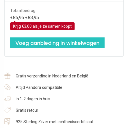
Totaal bedrag:
Oorspronkelijke
Huidige
€
86,95
€
83,95
prijs
prijs
Krijg €3,00 als je ze samen koopt
was:
is:
€86,95.
€83,95.
Voeg aanbieding in winkelwagen
Gratis verzending in Nederland en België
Altijd Pandora compatible
In 1-2 dagen in huis
Gratis retour
925 Sterling Zilver met echtheidscertificaat