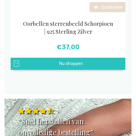
Quickview
Oorbellen sterrenbeeld Schorpioen
| 925 Sterling Zilver
€
37,00
Nu shoppen
“Snel herstellen van
onvolledige bestelling”