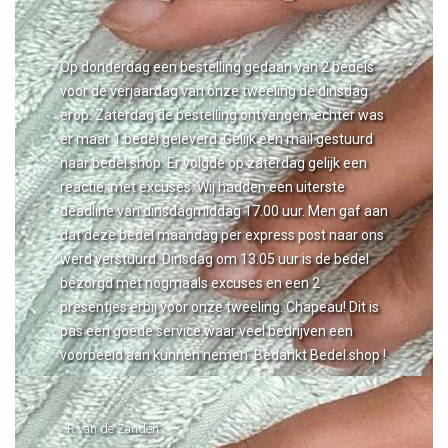
Op donderdag een bestelling gedaan van 2 bedels
voor de verjaardag van onze tweeling de dinsdag
erop. Zaterdag de bestelling ontvangen, echter was
er maar 1 bedel geleverd. Gelijk een mail gestuurd
naar bedel.shop. Er volgde op zaterdag gelijk een
reactie, met excuses. Wij hadden een uiterste
deadline van dinsdagmiddag 17.00 uur. Men gaf aan
dat deze bedel maandag per express post naar ons
werd verstuurd. Dinsdag om 13.05 uur is de bedel
bezorgd met nogmaals excuses en een 2
presentjes erbij voor onze tweeling. Chapeau! Dit is
pas een goede service waar veel bedrijven een
voorbeeld aan kunnen nemen. Bedankt Bedel.shop !
- R van de Zanden