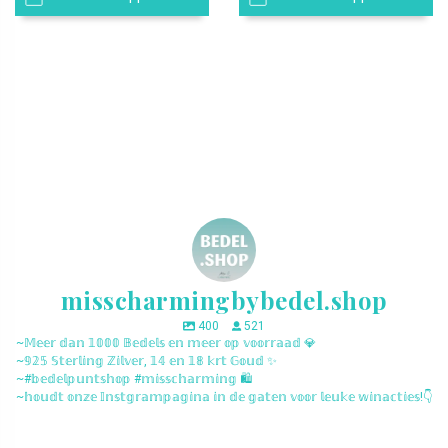
misscharmingbybedel.shop
400
521
~𝕄𝕖𝕖𝕣 𝕕𝕒𝕟 𝟙𝟘𝟘𝟘 𝔹𝕖𝕕𝕖𝕝𝕤 𝕖𝕟 𝕞𝕖𝕖𝕣 𝕠𝕡 𝕧𝕠𝕠𝕣𝕣𝕒𝕒𝕕 💎
~𝟡𝟚𝟝 𝕊𝕥𝕖𝕣𝕝𝕚𝕟𝕘 ℤ𝕚𝕝𝕧𝕖𝕣, 𝟙𝟜 𝕖𝕟 𝟙𝟠 𝕜𝕣𝕥 𝔾𝕠𝕦𝕕 ✨
~#𝕓𝕖𝕕𝕖𝕝𝕡𝕦𝕟𝕥𝕤𝕙𝕠𝕡 #𝕞𝕚𝕤𝕤𝕔𝕙𝕒𝕣𝕞𝕚𝕟𝕘 🛍️
~𝕙𝕠𝕦𝕕𝕥 𝕠𝕟𝕫𝕖 𝕀𝕟𝕤𝕥𝕘𝕣𝕒𝕞𝕡𝕒𝕘𝕚𝕟𝕒 𝕚𝕟 𝕕𝕖 𝕘𝕒𝕥𝕖𝕟 𝕧𝕠𝕠𝕣 𝕝𝕖𝕦𝕜𝕖 𝕨𝕚𝕟𝕒𝕔𝕥𝕚𝕖𝕤!👇
misscharmingbybedel.shop