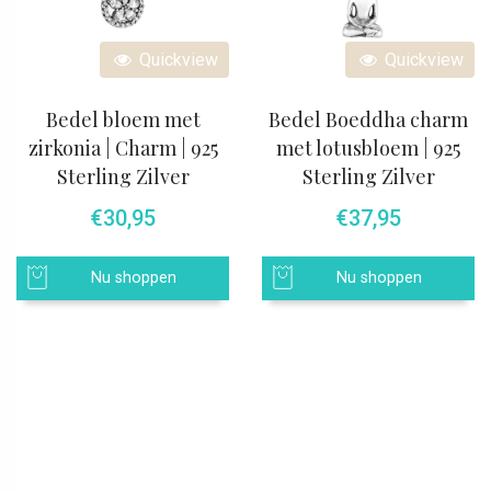
Quickview
Quickview
Bedel bloem met
Bedel Boeddha charm
zirkonia | Charm | 925
met lotusbloem | 925
Sterling Zilver
Sterling Zilver
€
30,95
€
37,95
Nu shoppen
Nu shoppen