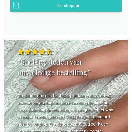
Nu shoppen
“Snel herstellen van
onvolledige bestelling”
Op donderdag een bestelling gedaan van 2 bedels
voor de verjaardag van onze tweeling de dinsdag
erop. Zaterdag de bestelling ontvangen, echter was
er maar 1 bedel geleverd. Gelijk een mail gestuurd
naar bedel.shop. Er volgde op zaterdag gelijk een
reactie, met excuses. Wij hadden een uiterste