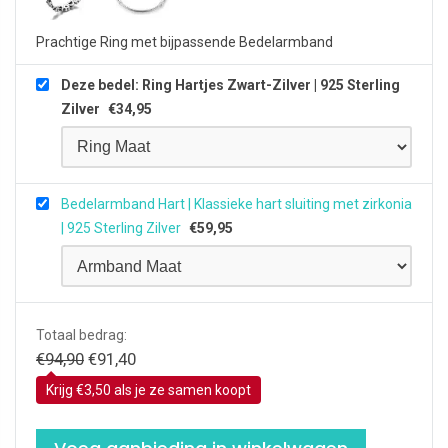
Prachtige Ring met bijpassende Bedelarmband
Deze bedel: Ring Hartjes Zwart-Zilver | 925 Sterling
Zilver
€
34,95
Bedelarmband Hart | Klassieke hart sluiting met zirkonia
| 925 Sterling Zilver
€
59,95
Totaal bedrag:
Oorspronkelijke prijs was: €94,90.
Huidige prijs is: €91,40.
€
94,90
€
91,40
Krijg €3,50 als je ze samen koopt