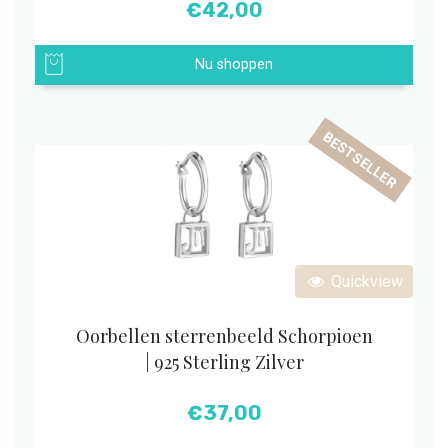
€
42,00
Nu shoppen
BESTSELLER
Quickview
Oorbellen sterrenbeeld Schorpioen
| 925 Sterling Zilver
€
37,00