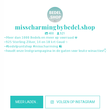
misscharmingbybedel.shop
400
521
~𝕄𝕖𝕖𝕣 𝕕𝕒𝕟 𝟙𝟘𝟘𝟘 𝔹𝕖𝕕𝕖𝕝𝕤 𝕖𝕟 𝕞𝕖𝕖𝕣 𝕠𝕡 𝕧𝕠𝕠𝕣𝕣𝕒𝕒𝕕 💎
~𝟡𝟚𝟝 𝕊𝕥𝕖𝕣𝕝𝕚𝕟𝕘 ℤ𝕚𝕝𝕧𝕖𝕣, 𝟙𝟜 𝕖𝕟 𝟙𝟠 𝕜𝕣𝕥 𝔾𝕠𝕦𝕕 ✨
~#𝕓𝕖𝕕𝕖𝕝𝕡𝕦𝕟𝕥𝕤𝕙𝕠𝕡 #𝕞𝕚𝕤𝕤𝕔𝕙𝕒𝕣𝕞𝕚𝕟𝕘 🛍️
~𝕙𝕠𝕦𝕕𝕥 𝕠𝕟𝕫𝕖 𝕀𝕟𝕤𝕥𝕘𝕣𝕒𝕞𝕡𝕒𝕘𝕚𝕟𝕒 𝕚𝕟 𝕕𝕖 𝕘𝕒𝕥𝕖𝕟 𝕧𝕠𝕠𝕣 𝕝𝕖𝕦𝕜𝕖 𝕨𝕚𝕟𝕒𝕔𝕥𝕚𝕖𝕤!👇
misscharmingbybedel.shop
misscharmingbybedel.shop
misscharmingbybedel.shop
misscharmingbybedel.shop
misscharmingbybedel.shop
misscharmingbybedel.shop
misscharmingbybedel.shop
misscharmingbybedel.shop
misscharmingbybedel.shop
misscharmingbybedel.shop
misscharmingbybedel.shop
misscharmingbybedel.shop
MEER LADEN…
VOLGEN OP INSTAGRAM