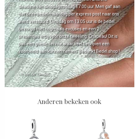
deadline van dinsdagmiddag 17.00 uur. Men gaf aan
dat deze bedel maandag per express post naar ons
werd verstuurd. Dinsdag om 13.05 uur is de bedel
bezorgd met nogmaals excuses en een 2
presentjes erbij voor onze tweeling. Chapeau! Dit is
pas een goede service waar veel bedrijven een
voorbeeld aan kunnen nemen. Bedankt Bedel.shop !
- R van de Zanden
Anderen bekeken ook