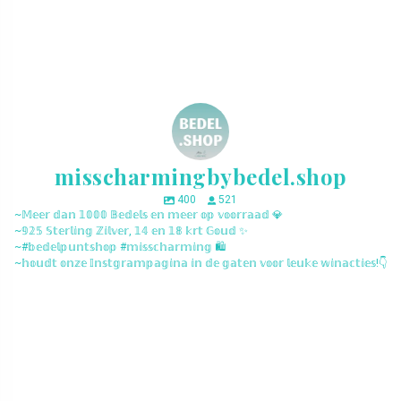
misscharmingbybedel.shop
400
521
~𝕄𝕖𝕖𝕣 𝕕𝕒𝕟 𝟙𝟘𝟘𝟘 𝔹𝕖𝕕𝕖𝕝𝕤 𝕖𝕟 𝕞𝕖𝕖𝕣 𝕠𝕡 𝕧𝕠𝕠𝕣𝕣𝕒𝕒𝕕 💎
~𝟡𝟚𝟝 𝕊𝕥𝕖𝕣𝕝𝕚𝕟𝕘 ℤ𝕚𝕝𝕧𝕖𝕣, 𝟙𝟜 𝕖𝕟 𝟙𝟠 𝕜𝕣𝕥 𝔾𝕠𝕦𝕕 ✨
~#𝕓𝕖𝕕𝕖𝕝𝕡𝕦𝕟𝕥𝕤𝕙𝕠𝕡 #𝕞𝕚𝕤𝕤𝕔𝕙𝕒𝕣𝕞𝕚𝕟𝕘 🛍️
~𝕙𝕠𝕦𝕕𝕥 𝕠𝕟𝕫𝕖 𝕀𝕟𝕤𝕥𝕘𝕣𝕒𝕞𝕡𝕒𝕘𝕚𝕟𝕒 𝕚𝕟 𝕕𝕖 𝕘𝕒𝕥𝕖𝕟 𝕧𝕠𝕠𝕣 𝕝𝕖𝕦𝕜𝕖 𝕨𝕚𝕟𝕒𝕔𝕥𝕚𝕖𝕤!👇
misscharmingbybedel.shop
misscharmingbybedel.shop
misscharmingbybedel.shop
misscharmingbybedel.shop
misscharmingbybedel.shop
misscharmingbybedel.shop
misscharmingbybedel.shop
misscharmingbybedel.shop
misscharmingbybedel.shop
misscharmingbybedel.shop
misscharmingbybedel.shop