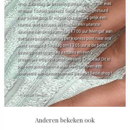
erop. Zaterdag de bestelling ontvangen, echter was
er maar 1 bedel geleverd. Gelijk een mail gestuurd
naar bedel.shop. Er volgde op zaterdag gelijk een
reactie, met excuses. Wij hadden een uiterste
deadline van dinsdagmiddag 17.00 uur. Men gaf aan
dat deze bedel maandag per express post naar ons
werd verstuurd. Dinsdag om 13.05 uur is de bedel
bezorgd met nogmaals excuses en een 2
presentjes erbij voor onze tweeling. Chapeau! Dit is
pas een goede service waar veel bedrijven een
voorbeeld aan kunnen nemen. Bedankt Bedel.shop !
- R van de Zanden
Anderen bekeken ook