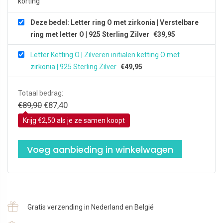
korting
Zilver
aantal
Deze bedel: Letter ring O met zirkonia | Verstelbare
ring met letter O | 925 Sterling Zilver
€
39,95
Letter Ketting O | Zilveren initialen ketting O met
zirkonia | 925 Sterling Zilver
€
49,95
Totaal bedrag:
Oorspronkelijke
Huidige
€
89,90
€
87,40
prijs
prijs
Krijg €2,50 als je ze samen koopt
was:
is:
€89,90.
€87,40.
Voeg aanbieding in winkelwagen
Gratis verzending in Nederland en België