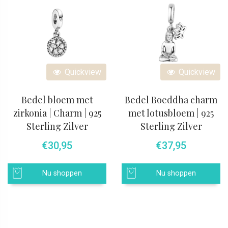
Quickview
Quickview
Bedel bloem met
Bedel Boeddha charm
zirkonia | Charm | 925
met lotusbloem | 925
Sterling Zilver
Sterling Zilver
€
30,95
€
37,95
Nu shoppen
Nu shoppen