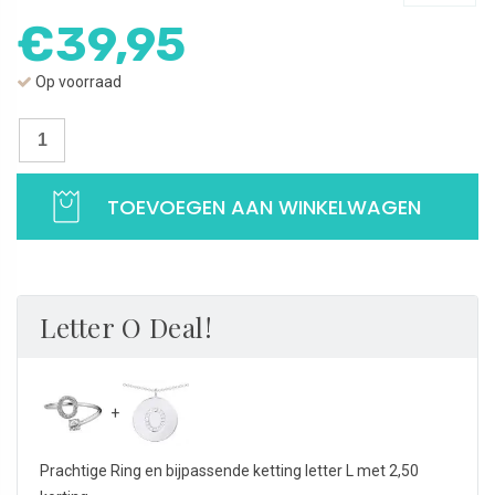
€
39,95
Op voorraad
Letter
ring
O
TOEVOEGEN AAN WINKELWAGEN
met
zirkonia
|
Verstelbare
ring
Letter O Deal!
met
letter
O
|
925
Prachtige Ring en bijpassende ketting letter L met 2,50
Sterling