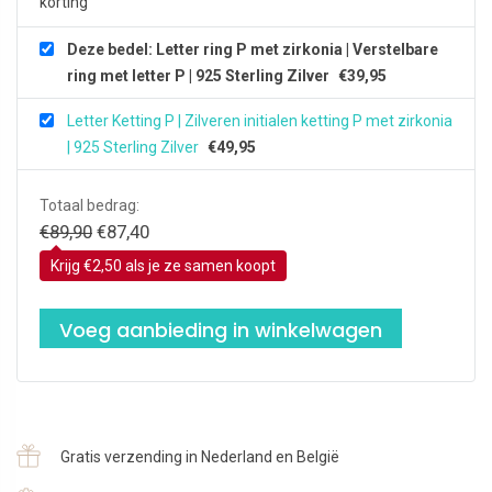
korting
Zilver
aantal
Deze bedel: Letter ring P met zirkonia | Verstelbare
ring met letter P | 925 Sterling Zilver
€
39,95
Letter Ketting P | Zilveren initialen ketting P met zirkonia
| 925 Sterling Zilver
€
49,95
Totaal bedrag:
Oorspronkelijke
Huidige
€
89,90
€
87,40
prijs
prijs
Krijg €2,50 als je ze samen koopt
was:
is:
€89,90.
€87,40.
Voeg aanbieding in winkelwagen
Gratis verzending in Nederland en België