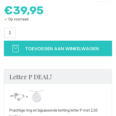
€
39,95
Op voorraad
Letter
ring
P
TOEVOEGEN AAN WINKELWAGEN
met
zirkonia
|
Verstelbare
ring
Letter P DEAL!
met
letter
P
|
925
Prachtige ring en bijpassende ketting letter P met 2,50
Sterling