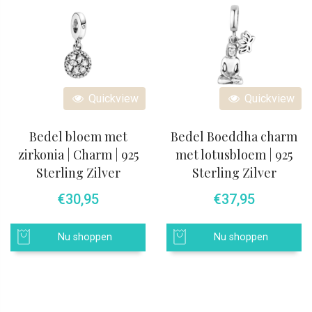
Quickview
Quickview
Bedel bloem met
Bedel Boeddha charm
zirkonia | Charm | 925
met lotusbloem | 925
Sterling Zilver
Sterling Zilver
€
30,95
€
37,95
Nu shoppen
Nu shoppen