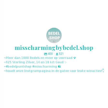
misscharmingbybedel.shop
400
521
~𝕄𝕖𝕖𝕣 𝕕𝕒𝕟 𝟙𝟘𝟘𝟘 𝔹𝕖𝕕𝕖𝕝𝕤 𝕖𝕟 𝕞𝕖𝕖𝕣 𝕠𝕡 𝕧𝕠𝕠𝕣𝕣𝕒𝕒𝕕 💎
~𝟡𝟚𝟝 𝕊𝕥𝕖𝕣𝕝𝕚𝕟𝕘 ℤ𝕚𝕝𝕧𝕖𝕣, 𝟙𝟜 𝕖𝕟 𝟙𝟠 𝕜𝕣𝕥 𝔾𝕠𝕦𝕕 ✨
~#𝕓𝕖𝕕𝕖𝕝𝕡𝕦𝕟𝕥𝕤𝕙𝕠𝕡 #𝕞𝕚𝕤𝕤𝕔𝕙𝕒𝕣𝕞𝕚𝕟𝕘 🛍️
~𝕙𝕠𝕦𝕕𝕥 𝕠𝕟𝕫𝕖 𝕀𝕟𝕤𝕥𝕘𝕣𝕒𝕞𝕡𝕒𝕘𝕚𝕟𝕒 𝕚𝕟 𝕕𝕖 𝕘𝕒𝕥𝕖𝕟 𝕧𝕠𝕠𝕣 𝕝𝕖𝕦𝕜𝕖 𝕨𝕚𝕟𝕒𝕔𝕥𝕚𝕖𝕤!👇
misscharmingbybedel.shop
misscharmingbybedel.shop
misscharmingbybedel.shop
misscharmingbybedel.shop
misscharmingbybedel.shop
misscharmingbybedel.shop
misscharmingbybedel.shop
misscharmingbybedel.shop
misscharmingbybedel.shop
misscharmingbybedel.shop
misscharmingbybedel.shop