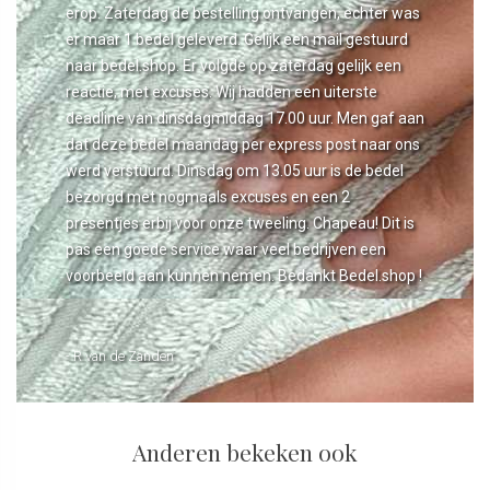
erop. Zaterdag de bestelling ontvangen, echter was
er maar 1 bedel geleverd. Gelijk een mail gestuurd
naar bedel.shop. Er volgde op zaterdag gelijk een
reactie, met excuses. Wij hadden een uiterste
deadline van dinsdagmiddag 17.00 uur. Men gaf aan
dat deze bedel maandag per express post naar ons
werd verstuurd. Dinsdag om 13.05 uur is de bedel
bezorgd met nogmaals excuses en een 2
presentjes erbij voor onze tweeling. Chapeau! Dit is
pas een goede service waar veel bedrijven een
voorbeeld aan kunnen nemen. Bedankt Bedel.shop !
- R van de Zanden
Anderen bekeken ook