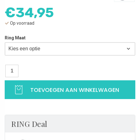
€
34,95
Op voorraad
Ring Maat
Smal model Ring | Met centrale steen en kleine zirkonia's | 925 Sterlin
TOEVOEGEN AAN WINKELWAGEN
RING Deal