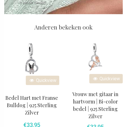
- R van de Zanden
Anderen bekeken ook
Quickview
Quickview
Vrouw met gitaar in
Bedel Hart met Franse
hartvorm | Bi-color
Bulldog | 925 Sterling
bedel | 925 Sterling
Zilver
Zilver
€
33,95
€
33,95