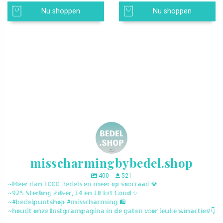
Nu shoppen
Nu shoppen
misscharmingbybedel.shop
400
521
~𝕄𝕖𝕖𝕣 𝕕𝕒𝕟 𝟙𝟘𝟘𝟘 𝔹𝕖𝕕𝕖𝕝𝕤 𝕖𝕟 𝕞𝕖𝕖𝕣 𝕠𝕡 𝕧𝕠𝕠𝕣𝕣𝕒𝕒𝕕 💎
~𝟡𝟚𝟝 𝕊𝕥𝕖𝕣𝕝𝕚𝕟𝕘 ℤ𝕚𝕝𝕧𝕖𝕣, 𝟙𝟜 𝕖𝕟 𝟙𝟠 𝕜𝕣𝕥 𝔾𝕠𝕦𝕕 ✨
~#𝕓𝕖𝕕𝕖𝕝𝕡𝕦𝕟𝕥𝕤𝕙𝕠𝕡 #𝕞𝕚𝕤𝕤𝕔𝕙𝕒𝕣𝕞𝕚𝕟𝕘 🛍️
~𝕙𝕠𝕦𝕕𝕥 𝕠𝕟𝕫𝕖 𝕀𝕟𝕤𝕥𝕘𝕣𝕒𝕞𝕡𝕒𝕘𝕚𝕟𝕒 𝕚𝕟 𝕕𝕖 𝕘𝕒𝕥𝕖𝕟 𝕧𝕠𝕠𝕣 𝕝𝕖𝕦𝕜𝕖 𝕨𝕚𝕟𝕒𝕔𝕥𝕚𝕖𝕤!👇