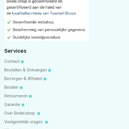
#bedelpuntshop
11
1
5
1
Services
Contact
Bestellen & Ontvangen
Bezorgen & Afhalen
Betalen
Retourneren
Garantie
Over Bedel.shop
Veelgestelde vragen