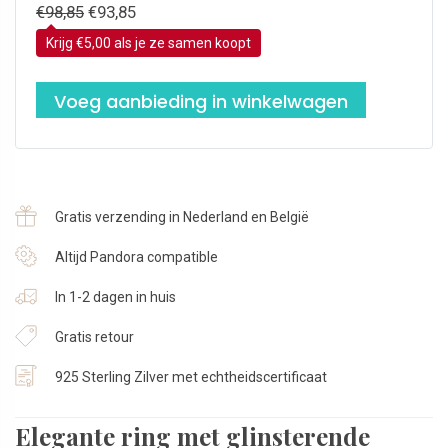
Oorspronkelijke prijs was: €98,85.
Huidige prijs is: €93,85.
€
98,85
€
93,85
Krijg €5,00 als je ze samen koopt
Voeg aanbieding in winkelwagen
Gratis verzending in Nederland en België
Altijd Pandora compatible
In 1-2 dagen in huis
Gratis retour
925 Sterling Zilver met echtheidscertificaat
Elegante ring met glinsterende