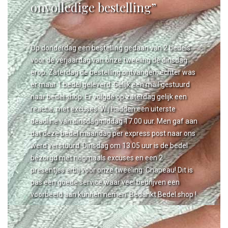
onvolledige bestelling”
Op donderdag een bestelling gedaan van 2 bedels
voor de verjaardag van onze tweeling de dinsdag
erop. Zaterdag de bestelling ontvangen, echter was
er maar 1 bedel geleverd. Gelijk een mail gestuurd
naar bedel.shop. Er volgde op zaterdag gelijk een
reactie, met excuses. Wij hadden een uiterste
deadline van dinsdagmiddag 17.00 uur. Men gaf aan
dat deze bedel maandag per express post naar ons
werd verstuurd. Dinsdag om 13.05 uur is de bedel
bezorgd met nogmaals excuses en een 2
presentjes erbij voor onze tweeling. Chapeau! Dit is
pas een goede service waar veel bedrijven een
voorbeeld aan kunnen nemen. Bedankt Bedel.shop !