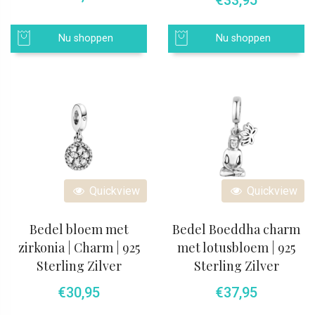
Nu shoppen
Nu shoppen
Quickview
Quickview
Bedel bloem met
Bedel Boeddha charm
zirkonia | Charm | 925
met lotusbloem | 925
Sterling Zilver
Sterling Zilver
€
30,95
€
37,95