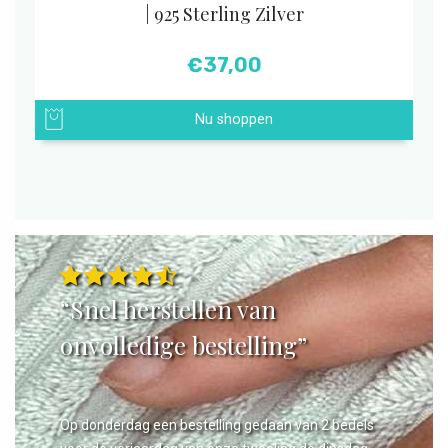
| 925 Sterling Zilver
€
37,00
Nu shoppen
“Snel herstellen van
onvolledige bestelling”
Op donderdag een bestelling gedaan van 2 bedels