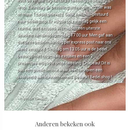
voor de verjaardag van onze tweeling de dinsdag
erop. Zaterdag de bestelling ontvangen, echter was
er maar 1 bedel geleverd. Gelijk een mail gestuurd
naar bedel.shop. Er volgde op zaterdag gelijk een
reactie, met excuses. Wij hadden een uiterste
deadline van dinsdagmiddag 17.00 uur. Men gaf aan
dat deze bedel maandag per express post naar ons
werd verstuurd. Dinsdag om 13.05 uur is de bedel
bezorgd met nogmaals excuses en een 2
presentjes erbij voor onze tweeling. Chapeau! Dit is
pas een goede service waar veel bedrijven een
voorbeeld aan kunnen nemen. Bedankt Bedel.shop !
- R van de Zanden
Anderen bekeken ook