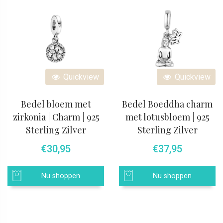
Quickview
Quickview
Bedel bloem met
Bedel Boeddha charm
zirkonia | Charm | 925
met lotusbloem | 925
Sterling Zilver
Sterling Zilver
€
30,95
€
37,95
Nu shoppen
Nu shoppen