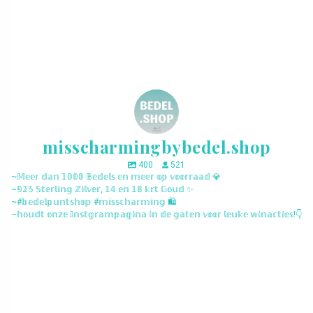
misscharmingbybedel.shop
400
521
~𝕄𝕖𝕖𝕣 𝕕𝕒𝕟 𝟙𝟘𝟘𝟘 𝔹𝕖𝕕𝕖𝕝𝕤 𝕖𝕟 𝕞𝕖𝕖𝕣 𝕠𝕡 𝕧𝕠𝕠𝕣𝕣𝕒𝕒𝕕 💎
~𝟡𝟚𝟝 𝕊𝕥𝕖𝕣𝕝𝕚𝕟𝕘 ℤ𝕚𝕝𝕧𝕖𝕣, 𝟙𝟜 𝕖𝕟 𝟙𝟠 𝕜𝕣𝕥 𝔾𝕠𝕦𝕕 ✨
~#𝕓𝕖𝕕𝕖𝕝𝕡𝕦𝕟𝕥𝕤𝕙𝕠𝕡 #𝕞𝕚𝕤𝕤𝕔𝕙𝕒𝕣𝕞𝕚𝕟𝕘 🛍️
~𝕙𝕠𝕦𝕕𝕥 𝕠𝕟𝕫𝕖 𝕀𝕟𝕤𝕥𝕘𝕣𝕒𝕞𝕡𝕒𝕘𝕚𝕟𝕒 𝕚𝕟 𝕕𝕖 𝕘𝕒𝕥𝕖𝕟 𝕧𝕠𝕠𝕣 𝕝𝕖𝕦𝕜𝕖 𝕨𝕚𝕟𝕒𝕔𝕥𝕚𝕖𝕤!👇
misscharmingbybedel.shop
misscharmingbybedel.shop
misscharmingbybedel.shop
misscharmingbybedel.shop
misscharmingbybedel.shop
misscharmingbybedel.shop
misscharmingbybedel.shop
misscharmingbybedel.shop
misscharmingbybedel.shop
misscharmingbybedel.shop