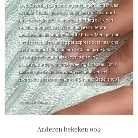
erop. Zaterdag de bestelling ontvangen, echter was
er maar 1 bedel geleverd. Gelijk een mail gestuurd
naar bedel.shop. Er volgde op zaterdag gelijk een
reactie, met excuses. Wij hadden een uiterste
deadline van dinsdagmiddag 17.00 uur. Men gaf aan
dat deze bedel maandag per express post naar ons
werd verstuurd. Dinsdag om 13.05 uur is de bedel
bezorgd met nogmaals excuses en een 2
presentjes erbij voor onze tweeling. Chapeau! Dit is
pas een goede service waar veel bedrijven een
voorbeeld aan kunnen nemen. Bedankt Bedel.shop !
- R van de Zanden
Anderen bekeken ook