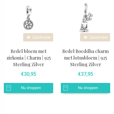
Quickview
Quickview
Bedel bloem met
Bedel Boeddha charm
zirkonia | Charm | 925
met lotusbloem | 925
Sterling Zilver
Sterling Zilver
€
30,95
€
37,95
Nu shoppen
Nu shoppen