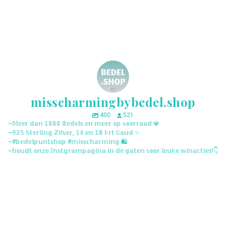
misscharmingbybedel.shop
400
521
~𝕄𝕖𝕖𝕣 𝕕𝕒𝕟 𝟙𝟘𝟘𝟘 𝔹𝕖𝕕𝕖𝕝𝕤 𝕖𝕟 𝕞𝕖𝕖𝕣 𝕠𝕡 𝕧𝕠𝕠𝕣𝕣𝕒𝕒𝕕 💎
~𝟡𝟚𝟝 𝕊𝕥𝕖𝕣𝕝𝕚𝕟𝕘 ℤ𝕚𝕝𝕧𝕖𝕣, 𝟙𝟜 𝕖𝕟 𝟙𝟠 𝕜𝕣𝕥 𝔾𝕠𝕦𝕕 ✨
~#𝕓𝕖𝕕𝕖𝕝𝕡𝕦𝕟𝕥𝕤𝕙𝕠𝕡 #𝕞𝕚𝕤𝕤𝕔𝕙𝕒𝕣𝕞𝕚𝕟𝕘 🛍️
~𝕙𝕠𝕦𝕕𝕥 𝕠𝕟𝕫𝕖 𝕀𝕟𝕤𝕥𝕘𝕣𝕒𝕞𝕡𝕒𝕘𝕚𝕟𝕒 𝕚𝕟 𝕕𝕖 𝕘𝕒𝕥𝕖𝕟 𝕧𝕠𝕠𝕣 𝕝𝕖𝕦𝕜𝕖 𝕨𝕚𝕟𝕒𝕔𝕥𝕚𝕖𝕤!👇
misscharmingbybedel.shop
misscharmingbybedel.shop
misscharmingbybedel.shop
misscharmingbybedel.shop
misscharmingbybedel.shop
misscharmingbybedel.shop
misscharmingbybedel.shop
misscharmingbybedel.shop
misscharmingbybedel.shop
misscharmingbybedel.shop