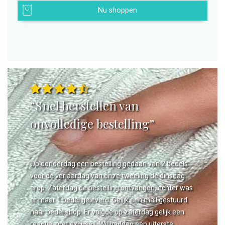
Nu shoppen
“Snel herstellen van
onvolledige bestelling”
Op donderdag een bestelling gedaan van 2 bedels
voor de verjaardag van onze tweeling de dinsdag
erop. Zaterdag de bestelling ontvangen, echter was
er maar 1 bedel geleverd. Gelijk een mail gestuurd
naar bedel.shop. Er volgde op zaterdag gelijk een
reactie, met excuses. Wij hadden een uiterste