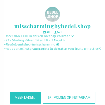
misscharmingbybedel.shop
400
521
~𝕄𝕖𝕖𝕣 𝕕𝕒𝕟 𝟙𝟘𝟘𝟘 𝔹𝕖𝕕𝕖𝕝𝕤 𝕖𝕟 𝕞𝕖𝕖𝕣 𝕠𝕡 𝕧𝕠𝕠𝕣𝕣𝕒𝕒𝕕 💎
~𝟡𝟚𝟝 𝕊𝕥𝕖𝕣𝕝𝕚𝕟𝕘 ℤ𝕚𝕝𝕧𝕖𝕣, 𝟙𝟜 𝕖𝕟 𝟙𝟠 𝕜𝕣𝕥 𝔾𝕠𝕦𝕕 ✨
~#𝕓𝕖𝕕𝕖𝕝𝕡𝕦𝕟𝕥𝕤𝕙𝕠𝕡 #𝕞𝕚𝕤𝕤𝕔𝕙𝕒𝕣𝕞𝕚𝕟𝕘 🛍️
~𝕙𝕠𝕦𝕕𝕥 𝕠𝕟𝕫𝕖 𝕀𝕟𝕤𝕥𝕘𝕣𝕒𝕞𝕡𝕒𝕘𝕚𝕟𝕒 𝕚𝕟 𝕕𝕖 𝕘𝕒𝕥𝕖𝕟 𝕧𝕠𝕠𝕣 𝕝𝕖𝕦𝕜𝕖 𝕨𝕚𝕟𝕒𝕔𝕥𝕚𝕖𝕤!👇
misscharmingbybedel.shop
misscharmingbybedel.shop
misscharmingbybedel.shop
misscharmingbybedel.shop
misscharmingbybedel.shop
misscharmingbybedel.shop
misscharmingbybedel.shop
misscharmingbybedel.shop
misscharmingbybedel.shop
misscharmingbybedel.shop
misscharmingbybedel.shop
misscharmingbybedel.shop
MEER LADEN…
VOLGEN OP INSTAGRAM