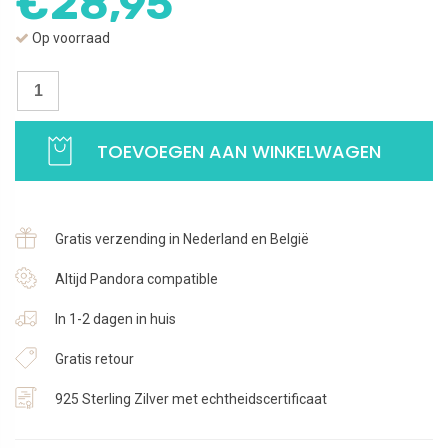
€
28,95
Op voorraad
Spacer
Hartjes
|
TOEVOEGEN AAN WINKELWAGEN
Anti-
slip
binnenring
|
Gratis verzending in Nederland en België
925
Sterling
Altijd Pandora compatible
Zilver
In 1-2 dagen in huis
aantal
Gratis retour
925 Sterling Zilver met echtheidscertificaat