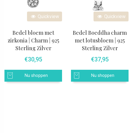
Quickview
Quickview
Bedel bloem met
Bedel Boeddha charm
zirkonia | Charm | 925
met lotusbloem | 925
Sterling Zilver
Sterling Zilver
€
30,95
€
37,95
Nu shoppen
Nu shoppen