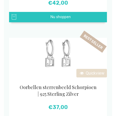
€
42,00
Nu shoppen
BESTSELLER
Quickview
Oorbellen sterrenbeeld Schorpioen
| 925 Sterling Zilver
€
37,00