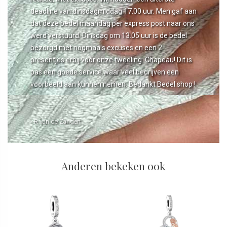
deadline van dinsdagmiddag 17.00 uur. Men gaf aan
dat deze bedel maandag per express post naar ons
werd verstuurd. Dinsdag om 13.05 uur is de bedel
bezorgd met nogmaals excuses en een 2
presentjes erbij voor onze tweeling. Chapeau! Dit is
pas een goede service waar veel bedrijven een
voorbeeld aan kunnen nemen. Bedankt Bedel.shop !
- R van de Zanden
Anderen bekeken ook