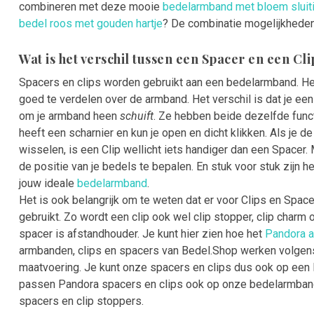
combineren met deze mooie
bedelarmband met bloem sluit
bedel roos met gouden hartje
? De combinatie mogelijkheden 
Wat is het verschil tussen een Spacer en een Cl
Spacers en clips worden gebruikt aan een bedelarmband. Het
goed te verdelen over de armband. Het verschil is dat je een
om je armband heen
schuift
. Ze hebben beide dezelfde funct
heeft een scharnier en kun je open en dicht klikken. Als je 
wisselen, is een Clip wellicht iets handiger dan een Spacer
de positie van je bedels te bepalen. En stuk voor stuk zijn 
jouw ideale
bedelarmband
.
Het is ook belangrijk om te weten dat er voor Clips en Spa
gebruikt. Zo wordt een clip ook wel clip stopper, clip char
spacer is afstandhouder. Je kunt hier zien hoe het
Pandora 
armbanden, clips en spacers van Bedel.Shop werken volge
maatvoering. Je kunt onze spacers en clips dus ook op ee
passen Pandora spacers en clips ook op onze bedelarmband
spacers en clip stoppers.