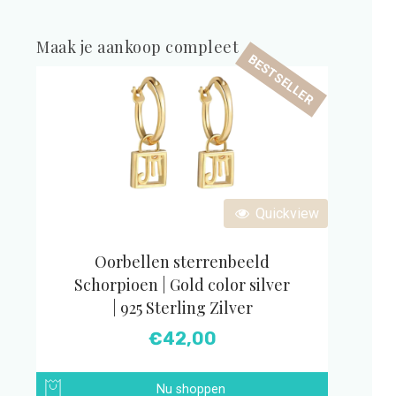
Maak je aankoop compleet
BESTSELLER
Quickview
Oorbellen sterrenbeeld
Schorpioen | Gold color silver
| 925 Sterling Zilver
€
42,00
Nu shoppen