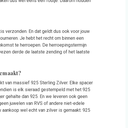
aken dus wel eens een foutje. Daarom houden
is verzonden. En dat geldt dus ook voor jouw
ourneren. Je hebt het recht om binnen een
nkomst te herroepen. De herroepingstermijn
wezen derde de laatste zending of het laatste
 gemaakt?
akt van massief 925 Sterling Zilver. Elke spacer
vendien is elk sieraad gestempeld met het 925
ger gehalte dan 925. En we leveren ook geen
 geen juwelen van RVS of andere niet-edele
uw aankoop wel echt van zilver is gemaakt. 925