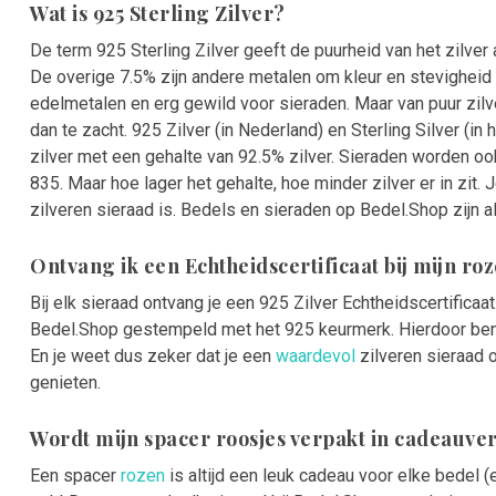
Wat is 925 Sterling Zilver?
De term 925 Sterling Zilver geeft de puurheid van het zilver a
De overige 7.5% zijn andere metalen om kleur en stevigheid 
edelmetalen en erg gewild voor sieraden. Maar van puur zilv
dan te zacht. 925 Zilver (in Nederland) en Sterling Silver (in
zilver met een gehalte van 92.5% zilver. Sieraden worden o
835. Maar hoe lager het gehalte, hoe minder zilver er in zit.
zilveren sieraad is. Bedels en sieraden op Bedel.Shop zijn alt
Ontvang ik een Echtheidscertificaat bij mijn ro
Bij elk sieraad ontvang je een 925 Zilver Echtheidscertificaa
Bedel.Shop gestempeld met het 925 keurmerk. Hierdoor ben 
En je weet dus zeker dat je een
waardevol
zilveren sieraad o
genieten.
Wordt mijn spacer roosjes verpakt in cadeauv
Een spacer
rozen
is altijd een leuk cadeau voor elke bedel (e