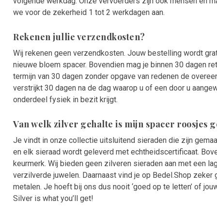
volgende werkdag. Onze vervoerders zijn ook mensen en m
we voor de zekerheid 1 tot 2 werkdagen aan.
Rekenen jullie verzendkosten?
Wij rekenen geen verzendkosten. Jouw bestelling wordt grat
nieuwe bloem spacer. Bovendien mag je binnen 30 dagen ret
termijn van 30 dagen zonder opgave van redenen de overee
verstrijkt 30 dagen na de dag waarop u of een door u aange
onderdeel fysiek in bezit krijgt.
Van welk zilver gehalte is mijn spacer roosjes
Je vindt in onze collectie uitsluitend sieraden die zijn gema
en elk sieraad wordt geleverd met echtheidscertificaat. Bo
keurmerk. Wij bieden geen zilveren sieraden aan met een la
verzilverde juwelen. Daarnaast vind je op Bedel.Shop zeker
metalen. Je hoeft bij ons dus nooit ‘goed op te letten’ of jo
Silver is what you’ll get!