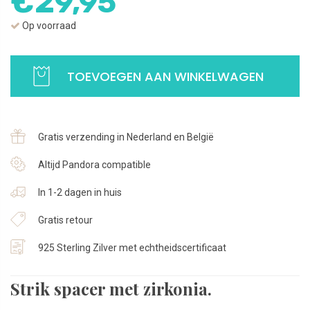
€
29,95
Op voorraad
Spacer
Strik
TOEVOEGEN AAN WINKELWAGEN
|
Met
zirkonia
Gratis verzending in Nederland en België
|
925
Altijd Pandora compatible
Sterling
Zilver
In 1-2 dagen in huis
aantal
Gratis retour
925 Sterling Zilver met echtheidscertificaat
Strik spacer met zirkonia.