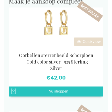
Maak je aankoop compleet
BESTSELLER
Quickview
Oorbellen sterrenbeeld Schorpioen
| Gold color silver | 925 Sterling
Zilver
€
42,00
Nu shoppen