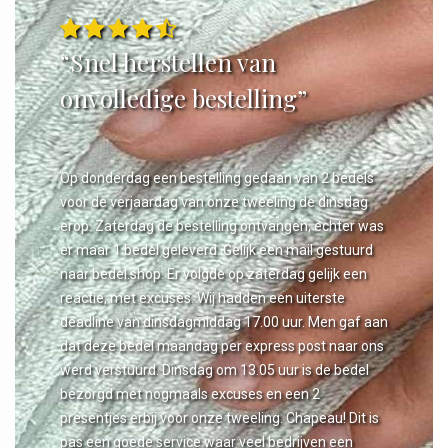
“Snel herstellen van
onvolledige bestelling”
Op donderdag een bestelling gedaan van 2 bedels
voor de verjaardag van onze tweeling de dinsdag
erop. Zaterdag de bestelling ontvangen, echter was
er maar 1 bedel geleverd. Gelijk een mail gestuurd
naar bedel.shop. Er volgde op zaterdag gelijk een
reactie, met excuses. Wij hadden een uiterste
deadline van dinsdagmiddag 17.00 uur. Men gaf aan
dat deze bedel maandag per express post naar ons
werd verstuurd. Dinsdag om 13.05 uur is de bedel
bezorgd met nogmaals excuses en een 2
presentjes erbij voor onze tweeling. Chapeau! Dit is
pas een goede service waar veel bedrijven een