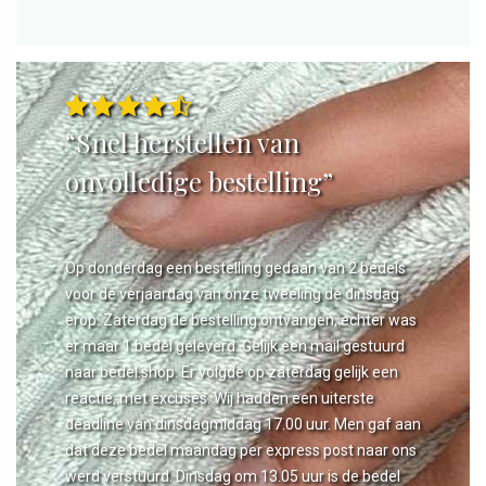
“Snel herstellen van
onvolledige bestelling”
Op donderdag een bestelling gedaan van 2 bedels
voor de verjaardag van onze tweeling de dinsdag
erop. Zaterdag de bestelling ontvangen, echter was
er maar 1 bedel geleverd. Gelijk een mail gestuurd
naar bedel.shop. Er volgde op zaterdag gelijk een
reactie, met excuses. Wij hadden een uiterste
deadline van dinsdagmiddag 17.00 uur. Men gaf aan
dat deze bedel maandag per express post naar ons
werd verstuurd. Dinsdag om 13.05 uur is de bedel