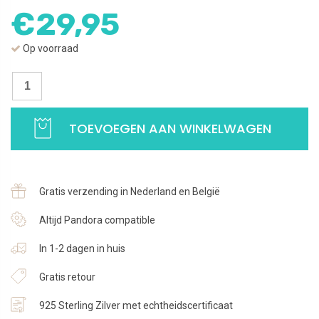
€
29,95
Op voorraad
Bedel
Yoga
|
TOEVOEGEN AAN WINKELWAGEN
Charm
yoga
positie
Trikonasana
Gratis verzending in Nederland en België
|
925
Altijd Pandora compatible
Sterling
In 1-2 dagen in huis
Zilver
aantal
Gratis retour
925 Sterling Zilver met echtheidscertificaat