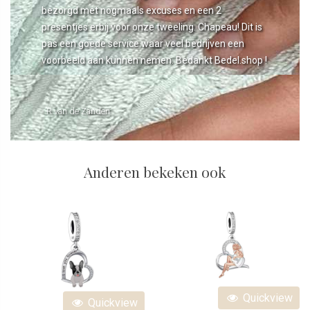
bezorgd met nogmaals excuses en een 2
presentjes erbij voor onze tweeling. Chapeau! Dit is
pas een goede service waar veel bedrijven een
voorbeeld aan kunnen nemen. Bedankt Bedel.shop !
- R van de Zanden
Anderen bekeken ook
Quickview
Quickview